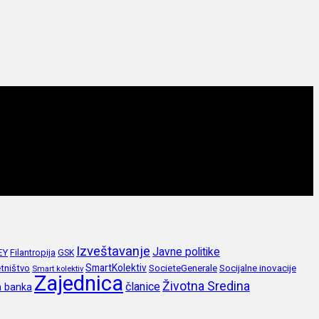
Izveštavanje
Javne politike
EY
Filantropija
GSK
SmartKolektiv
SocieteGenerale
Socijalne inovacije
tništvo
Smart kolektiv
Zajednica
Životna Sredina
članice
a banka