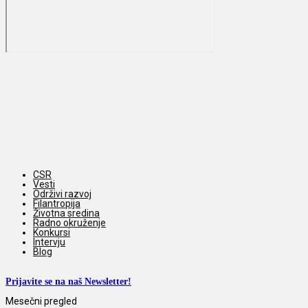
CSR
Vesti
Održivi razvoj
Filantropija
Životna sredina
Radno okruženje
Konkursi
Intervju
Blog
Prijavite se na naš Newsletter!
Mesečni pregled