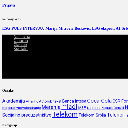
Prijava
Najnovije vesti
ESG PULS INTERVJU: Marija Mitrović Bošković, ESG ekspert, A1 Srb
Naslovna
O nama
Članice
Kontakt
2026-08-08
Oznake
Coca-Cola
Akademija
CSR Fo
Banca Intesa
Autorski tekst
Atlantic
mladi
Merenje
N
MSP
KorporativnoVolontiranje
Nagrada
NagradaCorpVol
Telekom
Telenor
Socijalno preduzetništvo
Telekom Srbija
T
Kategorije