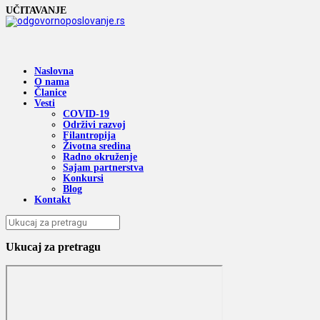
UČITAVANJE
Naslovna
O nama
Članice
Vesti
COVID-19
Održivi razvoj
Filantropija
Životna sredina
Radno okruženje
Sajam partnerstva
Konkursi
Blog
Kontakt
Ukucaj za pretragu