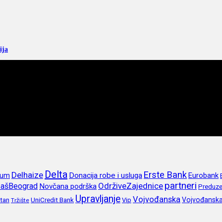
ija
Delta
Erste Bank
Delhaize
rum
Donacija robe i usluga
Eurobank
partneri
OdrživeZajednice
ašBeograd
Novčana podrška
Preduze
Upravljanje
Vojvođanska
itan
UniCredit Bank
Vojvođansk
Vip
Tržište