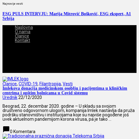
Najnovije vesti
ESG PULS INTERVJU: Marija Mitrović Bošković, ESG ekspert, A1
Srbija
Naslovna
O nama
Članice
Kontakt
2026-08-08
Članice
,
COVID-19
,
Filantropija
,
Vesti
Imlekova donacija medicinskom osoblju i pacijentima u kliničkim
centrima i opštim bolnicama u Covid sistemu
Urednik
22/12/2020
Beograd, 22. decembar 2020. godine – U skladu sa svojom
društveno odgovornom ulogom, kompanija Imlek nastavlja da pruža
podršku stanovništvu i institucijama koje su najviše pogođene još
uvek aktuelnom pandemijom korona virusa, pa je tako ...
chat_bubble
0 Komentara