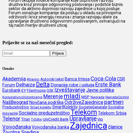
Forum okuplja vodeće kompanije koje doprinose razvoju
društva kroz principe odgovornog poslovanja i podstiče biznis
sektor da aktivno doprinosi razvoju zajednice u kojoj posluje.
Forum osnažuje kompanije da posluju u skladu sa principima
održivosti i kroz sinergiju resursa i znanja razvijaju alate za
upravljanje društveno odgovornim poslovanjem, ostvarujući na
taj način merljiv društveni uticaj.
Prijavite se za naš mesečni pregled:
Oznake
Coca-Cola
Akademija
CSR
Banca Intesa
Autorski tekst
Atlantic
Delta
Erste Bank
Delhaize
Forum
Donacija robe i usluga
Izveštavanje
Javne politike
Eurobank
EY
Filantropija
GSK
mladi
Merenje
MSP
KorporativnoVolontiranje
Nagrada
NagradaCorpVol
partneri
OdrživeZajednice
NašBeograd
Novčana podrška
SmartKolektiv
SocieteGenerale
Socijalne
Preduzetništvo
Smart kolektiv
Telekom
Socijalno preduzetništvo
inovacije
Telekom Srbija
Upravljanje
Telenor
Titan
UniCredit Bank
Vip
Tržište
Zajednica
Vojvođanska
članice
Vojvođanska banka
Životna Sredina