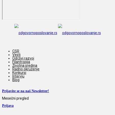
CSR
Vesti
Održivi razvoj
Filantropija
Životna sredina
Radno okruženje
Konkursi
Intervju
Blog
Prijavite se na naš Newsletter!
Mesečni pregled
Prijava