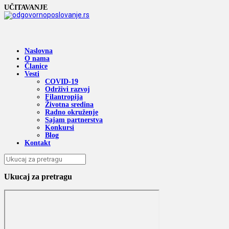
UČITAVANJE
Naslovna
O nama
Članice
Vesti
COVID-19
Održivi razvoj
Filantropija
Životna sredina
Radno okruženje
Sajam partnerstva
Konkursi
Blog
Kontakt
Ukucaj za pretragu