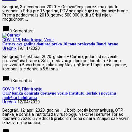
Beograd, 3. decemebar 2020. – Od uvođenja poreza na dodatu
vrednost u Srbiji pre 16 godina, PDV se naplaćuje i na donacije hrane.
Prema podacima iz 2018. gotovo 500.000 ljudi u Srbiji nije u
mogućnosti ...
chat_bubble
0 Komentara
COVID-19
,
Filantropija
,
Vesti
Carnex ove godine donirao preko 10 tona proizvoda Banci hrane
Urednik
19/11/2020
Beograd, 19. oktobar 2020. godine – Carnex, jedan od najvećih
proizvođača hrane u Srbiji, nedavno je donirao dodatnih 7.5 tona
proizvoda Banci hrane, kako saopštava InStore. U aprilu ove godine,
kompanija je donirala 5.5 tona ...
chat_bubble
0 Komentara
COVID-19
,
Filantropija
OTP banka donirala dostavno vozilo Institutu Torlak i novčanu
podršku bolnicama
Urednik
12/04/2020
Beograd, 12. april 2020. godine – U borbi protiv koronavirusa, OTP
banka je donirala Institutu za virusologiju, vakcine i serume Torlak
dostavno vozilo u vrednosti preko 3 miliona dinara. Znajući sa kakvim
izazovima se suočio ...