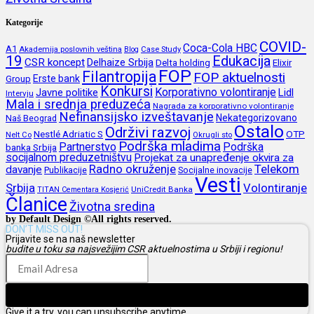
Kategorije
COVID-
Coca-Cola HBC
A1
Akademija poslovnih veština
Blog
Case Study
19
Edukacija
CSR koncept
Delhaize Srbija
Delta holding
Elixir
FOP
Filantropija
FOP aktuelnosti
Erste bank
Group
Konkursi
Korporativno volontiranje
Javne politike
Lidl
Intervju
Mala i srednja preduzeća
Nagrada za korporativno volontiranje
Nefinansijsko izveštavanje
Nekategorizovano
Naš Beograd
Ostalo
Održivi razvoj
Nestlé Adriatic S
OTP
Nelt Co
Okrugli sto
Podrška mladima
Partnerstvo
Podrška
banka Srbija
socijalnom preduzetništvu
Projekat za unapređenje okvira za
Radno okruženje
Telekom
davanje
Publikacije
Socijalne inovacije
Vesti
Srbija
Volontiranje
UniCredit Banka
TITAN Cementara Kosjerić
Članice
Životna sredina
by Default Design ©All rights reserved.
DON’T MISS OUT!
Prijavite se na naš newsletter
budite u toku sa najsvežijim CSR aktuelnostima u Srbiji i regionu!
Prijava
Give it a try, you can unsubscribe anytime.