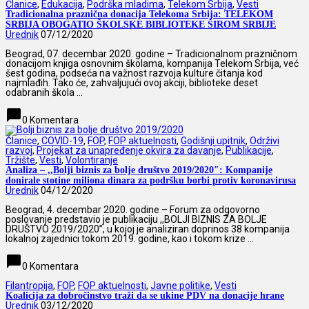
Članice
,
Edukacija
,
Podrška mladima
,
Telekom Srbija
,
Vesti
Tradicionalna praznična donacija Telekoma Srbija: TELEKOM
SRBIJA OBOGATIO ŠKOLSKE BIBLIOTEKE ŠIROM SRBIJE
Urednik
07/12/2020
Beograd, 07. decembar 2020. godine – Tradicionalnom prazničnom
donacijom knjiga osnovnim školama, kompanija Telekom Srbija, već
šest godina, podseća na važnost razvoja kulture čitanja kod
najmlađih. Tako će, zahvaljujući ovoj akciji, biblioteke deset
odabranih škola ...
chat_bubble
0 Komentara
Članice
,
COVID-19
,
FOP
,
FOP aktuelnosti
,
Godišnji upitnik
,
Održivi
razvoj
,
Projekat za unapređenje okvira za davanje
,
Publikacije
,
Tržište
,
Vesti
,
Volontiranje
Analiza – ,,Bolji biznis za bolje društvo 2019/2020″: Kompanije
donirale stotine miliona dinara za podršku borbi protiv koronavirusa
Urednik
04/12/2020
Beograd, 4. decembar 2020. godine – Forum za odgovorno
poslovanje predstavio je publikaciju ,,BOLJI BIZNIS ZA BOLJE
DRUŠTVO 2019/2020”, u kojoj je analiziran doprinos 38 kompanija
lokalnoj zajednici tokom 2019. godine, kao i tokom krize ...
chat_bubble
0 Komentara
Filantropija
,
FOP
,
FOP aktuelnosti
,
Javne politike
,
Vesti
Koalicija za dobročinstvo traži da se ukine PDV na donacije hrane
Urednik
03/12/2020