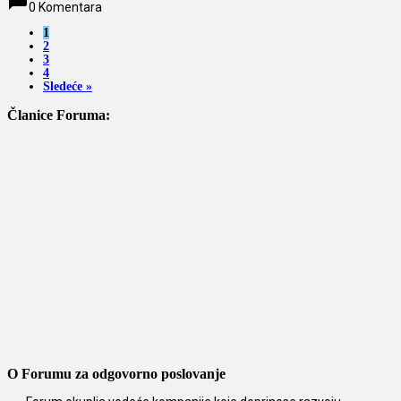
chat_bubble
0 Komentara
1
2
3
4
Sledeće »
Članice Foruma:
O Forumu za odgovorno poslovanje