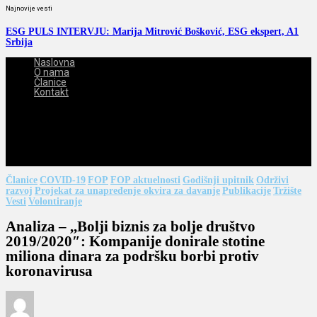
Najnovije vesti
ESG PULS INTERVJU: Marija Mitrović Bošković, ESG ekspert, A1
Srbija
Naslovna
O nama
Članice
Kontakt
2026-08-08
Članice
COVID-19
FOP
FOP aktuelnosti
Godišnji upitnik
Održivi
razvoj
Projekat za unapređenje okvira za davanje
Publikacije
Tržište
Vesti
Volontiranje
Analiza – ,,Bolji biznis za bolje društvo
2019/2020″: Kompanije donirale stotine
miliona dinara za podršku borbi protiv
koronavirusa