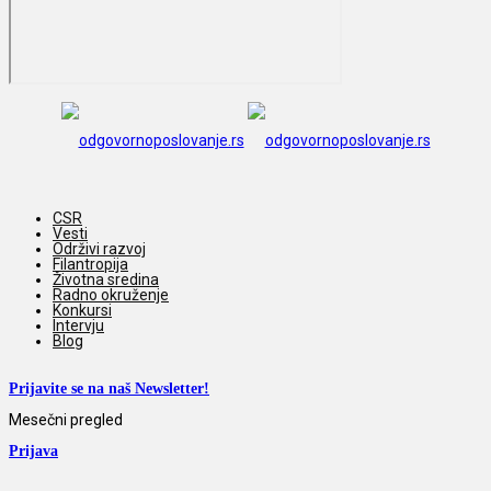
CSR
Vesti
Održivi razvoj
Filantropija
Životna sredina
Radno okruženje
Konkursi
Intervju
Blog
Prijavite se na naš Newsletter!
Mesečni pregled
Prijava