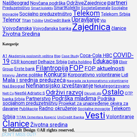
partneri
OdrživeZajednice
NašBeograd
Novčana podrška
SmartKolektiv
SocieteGenerale
Socijalne
Preduzetništvo
Smart kolektiv
Telekom
Socijalno preduzetništvo
inovacije
Telekom Srbija
Upravljanje
Telenor
Titan
UniCredit Bank
Vip
Tržište
Zajednica
Vojvođanska
članice
Vojvođanska banka
Životna Sredina
Kategorije
COVID-
Coca-Cola HBC
A1
Akademija poslovnih veština
Blog
Case Study
19
Edukacija
CSR koncept
Delhaize Srbija
Delta holding
Elixir
FOP
Filantropija
FOP aktuelnosti
Erste bank
Group
Konkursi
Korporativno volontiranje
Javne politike
Lidl
Intervju
Mala i srednja preduzeća
Nagrada za korporativno volontiranje
Nefinansijsko izveštavanje
Nekategorizovano
Naš Beograd
Ostalo
Održivi razvoj
Nestlé Adriatic S
OTP
Nelt Co
Okrugli sto
Podrška mladima
Partnerstvo
Podrška
banka Srbija
socijalnom preduzetništvu
Projekat za unapređenje okvira za
Radno okruženje
Telekom
davanje
Publikacije
Socijalne inovacije
Vesti
Srbija
Volontiranje
UniCredit Banka
TITAN Cementara Kosjerić
Članice
Životna sredina
by Default Design ©All rights reserved.
DON’T MISS OUT!