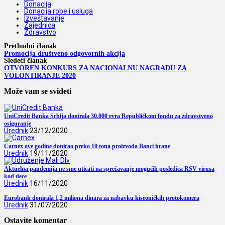
Donacija
Donacija robe i usluga
Izveštavanje
Zajednica
Zdravstvo
Prethodni članak
Promocija društveno odgovornih akcija
Sledeći članak
OTVOREN KONKURS ZA NACIONALNU NAGRADU ZA
VOLONTIRANJE 2020
Može vam se svideti
UniCredit Banka Srbija donirala 30.000 evra Republičkom fondu za zdravstveno
osiguranje
Urednik
23/12/2020
Carnex ove godine donirao preko 10 tona proizvoda Banci hrane
Urednik
19/11/2020
Aktuelna pandemija ne sme uticati na sprečavanje mogućih posledica RSV virusa
kod dece
Urednik
16/11/2020
Eurobank donirala 1,2 miliona dinara za nabavku kiseoničkih protokomera
Urednik
31/07/2020
Ostavite komentar