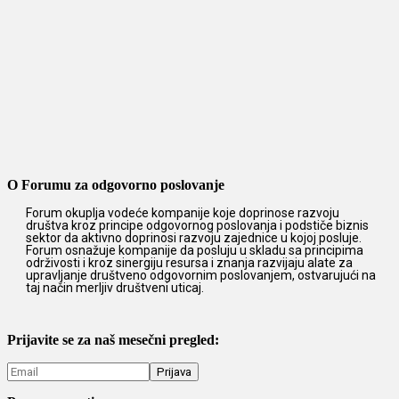
O Forumu za odgovorno poslovanje
Forum okuplja vodeće kompanije koje doprinose razvoju
društva kroz principe odgovornog poslovanja i podstiče biznis
sektor da aktivno doprinosi razvoju zajednice u kojoj posluje.
Forum osnažuje kompanije da posluju u skladu sa principima
održivosti i kroz sinergiju resursa i znanja razvijaju alate za
upravljanje društveno odgovornim poslovanjem, ostvarujući na
taj način merljiv društveni uticaj.
Prijavite se za naš mesečni pregled: