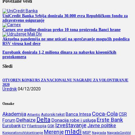
Povezane vesti
UniCredit Banka Srbija donirala 30.000 evra Republičkom fondu za
zdravstveno osiguranje
Carnex ove godine donirao preko 10 tona proizvoda Banci hrane
Aktuelna pandemija ne sme uticati na sprečavanje mogućih posledica
RSV virusa kod dece
Eurobank donirala 1,2 miliona dinara za nabavku kiseoničkih
protokomera
Sledi
OTVOREN KONKURS ZA NACIONALNU NAGRADU ZA VOLONTIRANJE
2020
Urednik
04/12/2020
Oznake
Coca-Cola
Akademija
CSR
Banca Intesa
Autorski tekst
Atlantic
Delta
Erste Bank
Delhaize
Forum
Donacija robe i usluga
Izveštavanje
Javne politike
Eurobank
EY
Filantropija
GSK
mladi
Merenje
MSP
KorporativnoVolontiranje
Nagrada
NagradaCorpVol