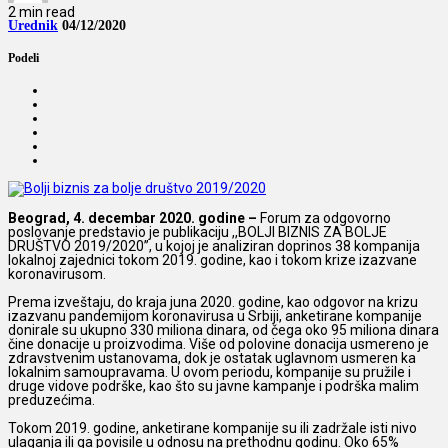
2 min read
Urednik
04/12/2020
Podeli
Beograd, 4. decembar 2020. godine –
Forum za odgovorno
poslovanje predstavio je publikaciju ,,BOLJI BIZNIS ZA BOLJE
DRUŠTVO 2019/2020”, u kojoj je analiziran doprinos 38 kompanija
lokalnoj zajednici tokom 2019. godine, kao i tokom krize izazvane
koronavirusom.
Prema izveštaju, do kraja juna 2020. godine, kao odgovor na krizu
izazvanu pandemijom koronavirusa u Srbiji, anketirane kompanije
donirale su ukupno 330 miliona dinara, od čega oko 95 miliona dinara
čine donacije u proizvodima. Više od polovine donacija usmereno je
zdravstvenim ustanovama, dok je ostatak uglavnom usmeren ka
lokalnim samoupravama. U ovom periodu, kompanije su pružile i
druge vidove podrške, kao što su javne kampanje i podrška malim
preduzećima.
Tokom 2019. godine, anketirane kompanije su ili zadržale isti nivo
ulaganja ili ga povisile u odnosu na prethodnu godinu. Oko 65%