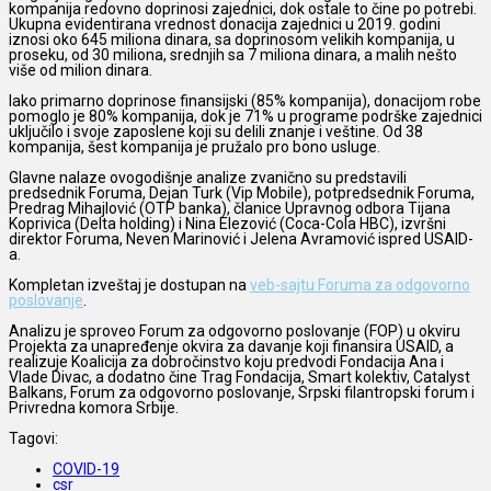
kompanija redovno doprinosi zajednici, dok ostale to čine po potrebi.
Ukupna evidentirana vrednost donacija zajednici u 2019. godini
iznosi oko 645 miliona dinara, sa doprinosom velikih kompanija, u
proseku, od 30 miliona, srednjih sa 7 miliona dinara, a malih nešto
više od milion dinara.
Iako primarno doprinose finansijski (85% kompanija), donacijom robe
pomoglo je 80% kompanija, dok je 71% u programe podrške zajednici
uključilo i svoje zaposlene koji su delili znanje i veštine. Od 38
kompanija, šest kompanija je pružalo pro bono usluge.
Glavne nalaze ovogodišnje analize zvanično su predstavili
predsednik Foruma, Dejan Turk (Vip Mobile), potpredsednik Foruma,
Predrag Mihajlović (OTP banka), članice Upravnog odbora Tijana
Koprivica (Delta holding) i Nina Elezović (Coca-Cola HBC), izvršni
direktor Foruma, Neven Marinović i Jelena Avramović ispred USAID-
a.
Kompletan izveštaj je dostupan na
veb-sajtu Foruma za odgovorno
poslovanje
.
Analizu je sproveo Forum za odgovorno poslovanje (FOP) u okviru
Projekta za unapređenje okvira za davanje koji finansira USAID, a
realizuje Koalicija za dobročinstvo koju predvodi Fondacija Ana i
Vlade Divac, a dodatno čine Trag Fondacija, Smart kolektiv, Catalyst
Balkans, Forum za odgovorno poslovanje, Srpski filantropski forum i
Privredna komora Srbije.
Tagovi:
COVID-19
csr