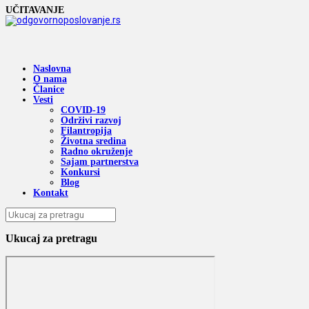
UČITAVANJE
Naslovna
O nama
Članice
Vesti
COVID-19
Održivi razvoj
Filantropija
Životna sredina
Radno okruženje
Sajam partnerstva
Konkursi
Blog
Kontakt
Ukucaj za pretragu