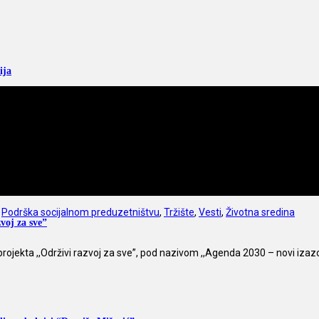
ija
,
Podrška socijalnom preduzetništvu
,
Tržište
,
Vesti
,
Životna sredina
voj za sve”
jekta ,,Održivi razvoj za sve”, pod nazivom ,,Agenda 2030 – novi izazo