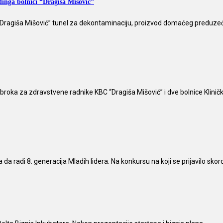
inga bolnici “Dragiša Mišović”
r Dragiša Mišović” tunel za dekontaminaciju, proizvod domaćeg preduzeća T
a za zdravstvene radnike KBC “Dragiša Mišović” i dve bolnice Kliničkog C
 radi 8. generacija Mladih lidera. Na konkursu na koji se prijavilo skoro 