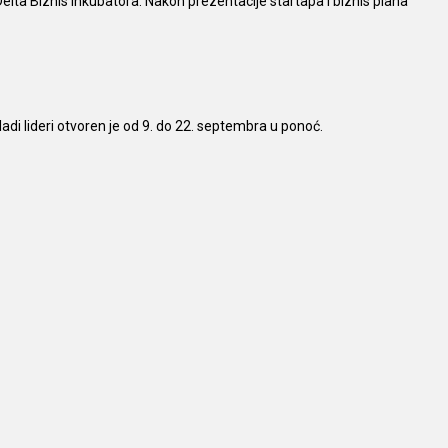
lta Biznis Inkubatora. Nakon prezentacije startapa i biznis plana
i lideri otvoren je od 9. do 22. septembra u ponoć.