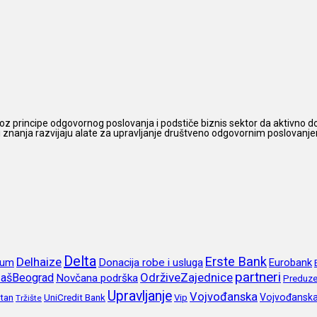
z principe odgovornog poslovanja i podstiče biznis sektor da aktivno do
 i znanja razvijaju alate za upravljanje društveno odgovornim poslovanjem,
Delta
Erste Bank
Delhaize
rum
Donacija robe i usluga
Eurobank
partneri
OdrživeZajednice
ašBeograd
Novčana podrška
Preduze
Upravljanje
Vojvođanska
itan
UniCredit Bank
Vojvođansk
Vip
Tržište