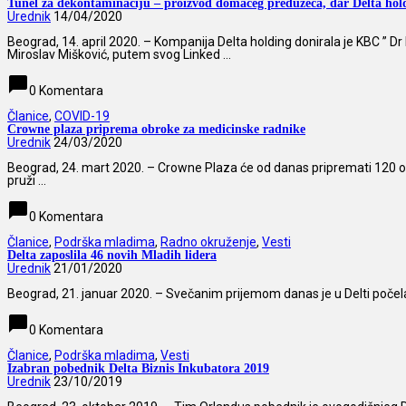
Tunel za dekontaminaciju – proizvod domaćeg preduzeća, dar Delta hold
Urednik
14/04/2020
Beograd, 14. april 2020. – Kompanija Delta holding donirala je KBC ” D
Miroslav Mišković, putem svog Linked ...
chat_bubble
0 Komentara
Članice
,
COVID-19
Crowne plaza priprema obroke za medicinske radnike
Urednik
24/03/2020
Beograd, 24. mart 2020. – Crowne Plaza će od danas pripremati 120 obrok
pruži ...
chat_bubble
0 Komentara
Članice
,
Podrška mladima
,
Radno okruženje
,
Vesti
Delta zaposlila 46 novih Mladih lidera
Urednik
21/01/2020
Beograd, 21. januar 2020. – Svečanim prijemom danas je u Delti počela da
chat_bubble
0 Komentara
Članice
,
Podrška mladima
,
Vesti
Izabran pobednik Delta Biznis Inkubatora 2019
Urednik
23/10/2019