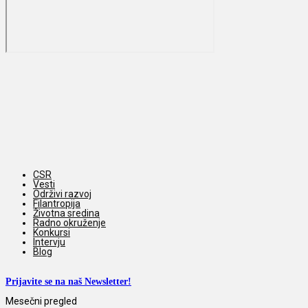
CSR
Vesti
Održivi razvoj
Filantropija
Životna sredina
Radno okruženje
Konkursi
Intervju
Blog
Prijavite se na naš Newsletter!
Mesečni pregled