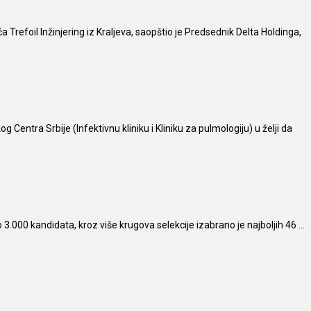
refoil Inžinjering iz Kraljeva, saopštio je Predsednik Delta Holdinga,
entra Srbije (Infektivnu kliniku i Kliniku za pulmologiju) u želji da
3.000 kandidata, kroz više krugova selekcije izabrano je najboljih 46 ...