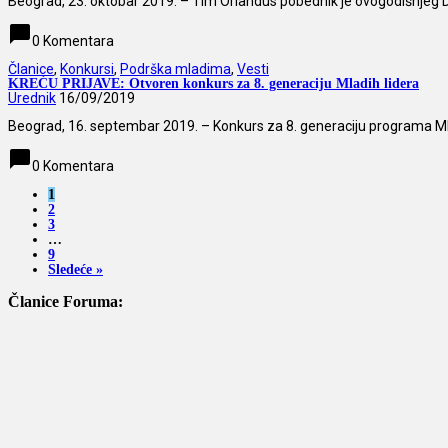
Beograd, 23. oktobar 2019. – Tim Orlandus pobednik je ovogodišnjeg De
chat_bubble
0 Komentara
Članice
,
Konkursi
,
Podrška mladima
,
Vesti
KREĆU PRIJAVE: Otvoren konkurs za 8. generaciju Mladih lidera
Urednik
16/09/2019
Beograd, 16. septembar 2019. – Konkurs za 8. generaciju programa Mlad
chat_bubble
0 Komentara
1
2
3
…
9
Sledeće »
Članice Foruma: