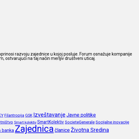
prinosi razvoju zajednice u kojoj posluje. Forum osnažuje kompanije
 ostvarujući na taj način merljiv društveni uticaj.
Izveštavanje
Javne politike
EY
Filantropija
GSK
SmartKolektiv
SocieteGenerale
Socijalne inovacije
tništvo
Smart kolektiv
Zajednica
Životna Sredina
članice
a banka