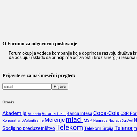
O Forumu za odgovorno poslovanje
Forum okuplja vodeće kompanije koje doprinose razvoju društva kro
da posluju u skladu sa principima održivosti i kroz sinergiju resursa
Prijavite se za naš mesečni pregled:
Oznake
Coca-Cola
Akademija
CSR Fo
Banca Intesa
Autorski tekst
Atlantic
mladi
Merenje
N
MSP
KorporativnoVolontiranje
Nagrada
NagradaCorpVol
Telekom
Telenor
Socijalno preduzetništvo
Telekom Srbija
T