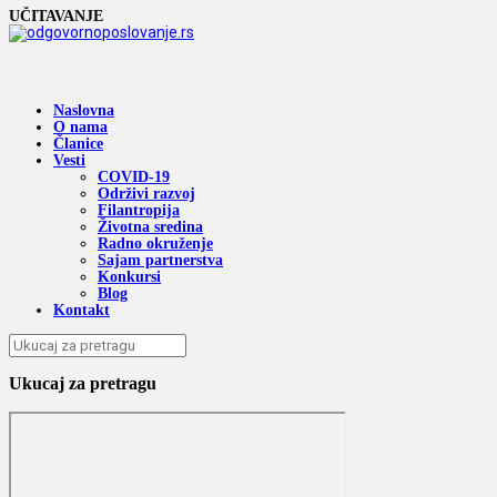
UČITAVANJE
Naslovna
O nama
Članice
Vesti
COVID-19
Održivi razvoj
Filantropija
Životna sredina
Radno okruženje
Sajam partnerstva
Konkursi
Blog
Kontakt
Ukucaj za pretragu