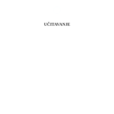
UČITAVANJE
SLEDEĆI ČLANAK
“Dobri čiviluci” danas i sutra u tri grada u Srbiji
Crowne plaza priprema
Delta zaposlila 46 novih