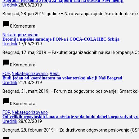
Nagrada Telekoma Srbija za najbolji rad na odseku Novi mediji
Urednik
28/06/2019
Beograd, 28. jun 2019. godine – Na otvaranju zajedničke studentske iz
chat_bubble
0 Komentara
Nekategorizovano
Decenija uspešne saradnje FON-a i COCA-COLA HBC Srbija
Urednik
17/05/2019
Beograd, 17. maj 2019. – Fakultet organizacionih nauka i kompanija C
chat_bubble
0 Komentara
FOP
,
Nekategorizovano
,
Vesti
Budi jedan od koordinatora na volonterskoj akciji Naš Beograd
Urednik
21/03/2019
Beograd, 31. mart 2019. – Forum za odgovorno poslovanje i Smart kolekt
chat_bubble
0 Komentara
FOP
,
Nekategorizovano
Od velikih trgovinskih lanaca očekuje se da budu dobri korporativni gr
Urednik
28/02/2019
Beograd, 28. februar 2019. – Za društveno odgovorno poslovanje (CSR)