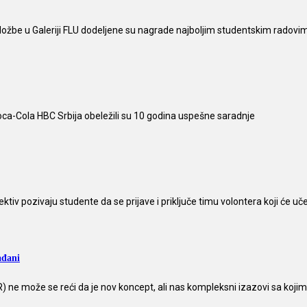
ložbe u Galeriji FLU dodeljene su nagrade najboljim studentskim radovi
oca-Cola HBC Srbija obeležili su 10 godina uspešne saradnje
iv pozivaju studente da se prijave i priključe timu volontera koji će uč
ađani
 ne može se reći da je nov koncept, ali nas kompleksni izazovi sa koj