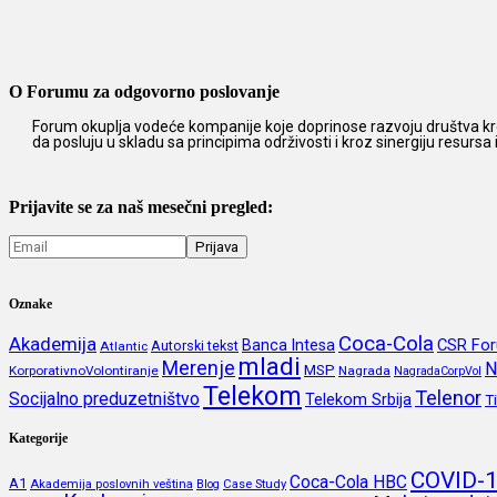
O Forumu za odgovorno poslovanje
Forum okuplja vodeće kompanije koje doprinose razvoju društva kro
da posluju u skladu sa principima održivosti i kroz sinergiju resursa
Prijavite se za naš mesečni pregled:
Oznake
Coca-Cola
Akademija
CSR Fo
Banca Intesa
Autorski tekst
Atlantic
mladi
Merenje
N
MSP
KorporativnoVolontiranje
Nagrada
NagradaCorpVol
Telekom
Telenor
Socijalno preduzetništvo
Telekom Srbija
T
Kategorije
COVID-
Coca-Cola HBC
A1
Akademija poslovnih veština
Blog
Case Study