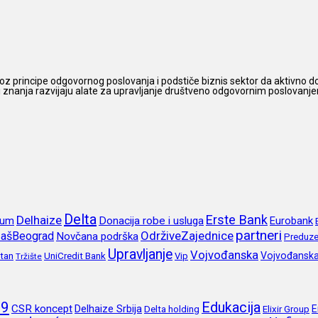
z principe odgovornog poslovanja i podstiče biznis sektor da aktivno do
 i znanja razvijaju alate za upravljanje društveno odgovornim poslovanjem,
Delta
Erste Bank
Delhaize
rum
Donacija robe i usluga
Eurobank
partneri
OdrživeZajednice
ašBeograd
Novčana podrška
Preduze
Upravljanje
Vojvođanska
itan
UniCredit Bank
Vojvođansk
Vip
Tržište
19
Edukacija
CSR koncept
Delhaize Srbija
E
Delta holding
Elixir Group