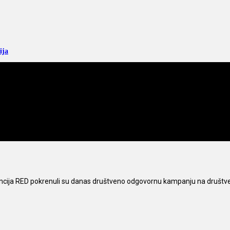
ija
gencija RED pokrenuli su danas društveno odgovornu kampanju na druš