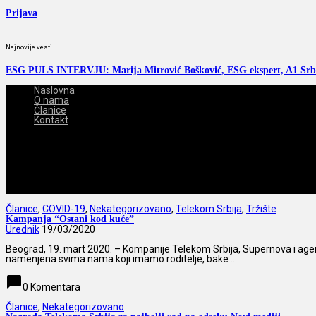
Prijava
Najnovije vesti
ESG PULS INTERVJU: Marija Mitrović Bošković, ESG ekspert, A1 Srb
Naslovna
O nama
Članice
Kontakt
2026-08-07
Članice
,
COVID-19
,
Nekategorizovano
,
Telekom Srbija
,
Tržište
Kampanja “Ostani kod kuće”
Urednik
19/03/2020
Beograd, 19. mart 2020. – Kompanije Telekom Srbija, Supernova i a
namenjena svima nama koji imamo roditelje, bake ...
chat_bubble
0 Komentara
Članice
,
Nekategorizovano