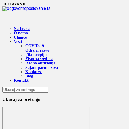
UČITAVANJE
Naslovna
O nama
Članice
Vesti
COVID-19
Održivi razvoj
Filantropija
Životna sredina
Radno okruženje
Sajam partnerstva
Konkursi
Blog
Kontakt
Ukucaj za pretragu