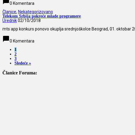
chat_bubble
0 Komentara
Članice
,
Nekategorizovano
Telekom Srbija pokreće mlade programere
Urednik
02/10/2018
mts app konkurs ponovo okuplja srednjoškolce Beograd, 01. oktobar 2
chat_bubble
0 Komentara
1
2
3
Sledeće »
Članice Foruma: