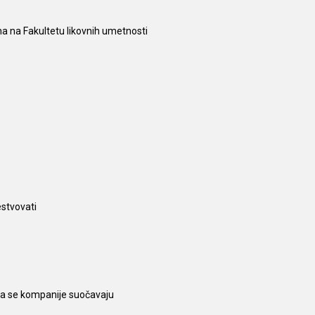
ma na Fakultetu likovnih umetnosti
estvovati
ima se kompanije suočavaju