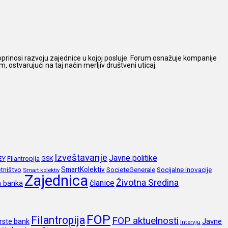
prinosi razvoju zajednice u kojoj posluje. Forum osnažuje kompanije
 ostvarujući na taj način merljiv društveni uticaj.
Izveštavanje
Javne politike
EY
Filantropija
GSK
SmartKolektiv
SocieteGenerale
Socijalne inovacije
tništvo
Smart kolektiv
Zajednica
Životna Sredina
članice
a banka
FOP
Filantropija
FOP aktuelnosti
Javne
rste bank
Intervju