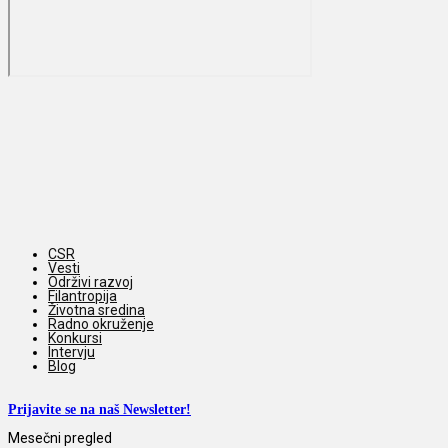
CSR
Vesti
Održivi razvoj
Filantropija
Životna sredina
Radno okruženje
Konkursi
Intervju
Blog
Prijavite se na naš Newsletter!
Mesečni pregled