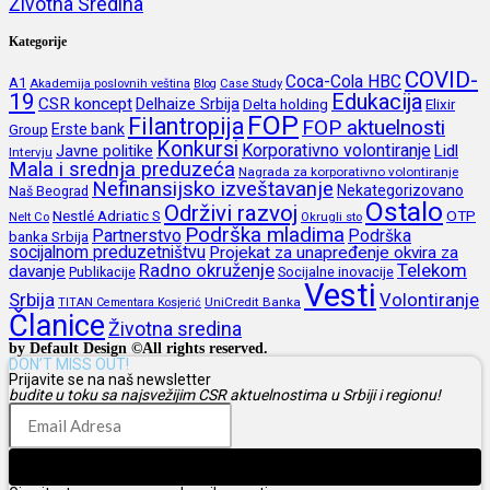
Životna Sredina
Kategorije
COVID-
Coca-Cola HBC
A1
Akademija poslovnih veština
Blog
Case Study
19
Edukacija
CSR koncept
Delhaize Srbija
Delta holding
Elixir
FOP
Filantropija
FOP aktuelnosti
Erste bank
Group
Konkursi
Korporativno volontiranje
Javne politike
Lidl
Intervju
Mala i srednja preduzeća
Nagrada za korporativno volontiranje
Nefinansijsko izveštavanje
Nekategorizovano
Naš Beograd
Ostalo
Održivi razvoj
Nestlé Adriatic S
OTP
Nelt Co
Okrugli sto
Podrška mladima
Partnerstvo
Podrška
banka Srbija
socijalnom preduzetništvu
Projekat za unapređenje okvira za
Radno okruženje
Telekom
davanje
Publikacije
Socijalne inovacije
Vesti
Srbija
Volontiranje
UniCredit Banka
TITAN Cementara Kosjerić
Članice
Životna sredina
by Default Design ©All rights reserved.
DON’T MISS OUT!
Prijavite se na naš newsletter
budite u toku sa najsvežijim CSR aktuelnostima u Srbiji i regionu!
Prijava