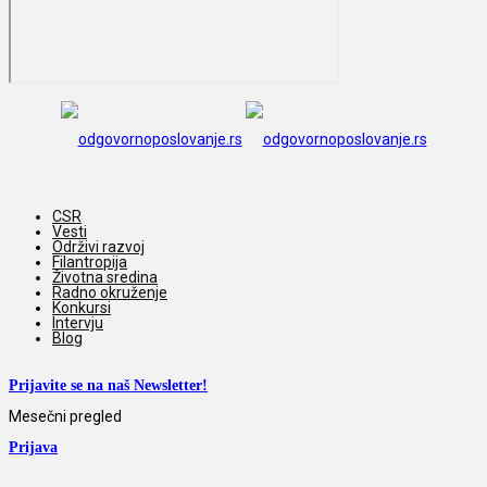
CSR
Vesti
Održivi razvoj
Filantropija
Životna sredina
Radno okruženje
Konkursi
Intervju
Blog
Prijavite se na naš Newsletter!
Mesečni pregled
Prijava