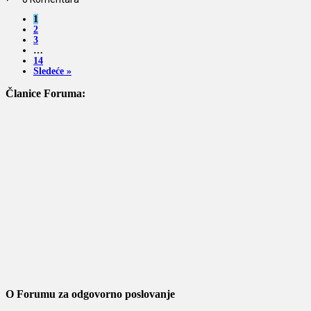
1
2
3
…
14
Sledeće »
Članice Foruma:
O Forumu za odgovorno poslovanje