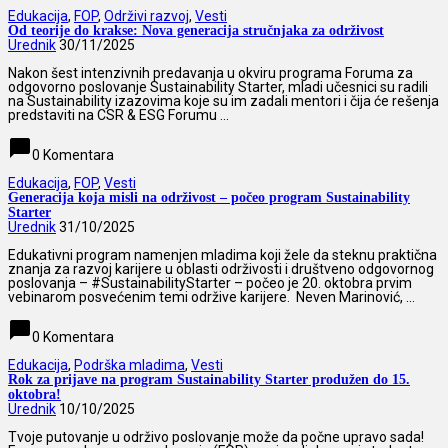
Edukacija
,
FOP
,
Održivi razvoj
,
Vesti
Od teorije do krakse: Nova generacija stručnjaka za održivost
Urednik
30/11/2025
Nakon šest intenzivnih predavanja u okviru programa Foruma za
odgovorno poslovanje Sustainability Starter, mladi učesnici su radili
na Sustainability izazovima koje su im zadali mentori i čija će rešenja
predstaviti na CSR & ESG Forumu ...
chat_bubble
0 Komentara
Edukacija
,
FOP
,
Vesti
Generacija koja misli na održivost – počeo program Sustainability
Starter
Urednik
31/10/2025
Edukativni program namenjen mladima koji žele da steknu praktična
znanja za razvoj karijere u oblasti održivosti i društveno odgovornog
poslovanja – #SustainabilityStarter – počeo je 20. oktobra prvim
vebinarom posvećenim temi održive karijere. Neven Marinović, ...
chat_bubble
0 Komentara
Edukacija
,
Podrška mladima
,
Vesti
Rok za prijave na program Sustainability Starter produžen do 15.
oktobra!
Urednik
10/10/2025
Tvoje putovanje u održivo poslovanje može da počne upravo sada!