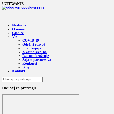
UČITAVANJE
Naslovna
O nama
Članice
Vesti
COVID-19
Održivi razvoj
Filantropija
Životna sredina
Radno okruženje
Sajam partnerstva
Konkursi
Blog
Kontakt
Ukucaj za pretragu