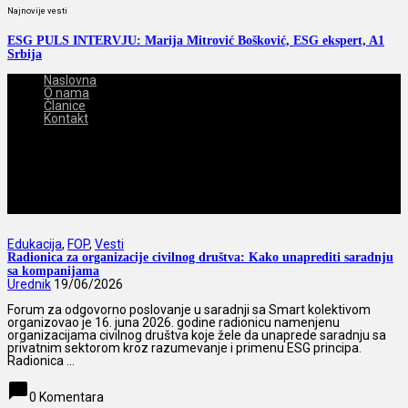
Najnovije vesti
ESG PULS INTERVJU: Marija Mitrović Bošković, ESG ekspert, A1
Srbija
Naslovna
O nama
Članice
Kontakt
2026-08-09
Edukacija
,
FOP
,
Vesti
Radionica za organizacije civilnog društva: Kako unaprediti saradnju
sa kompanijama
Urednik
19/06/2026
Forum za odgovorno poslovanje u saradnji sa Smart kolektivom
organizovao je 16. juna 2026. godine radionicu namenjenu
organizacijama civilnog društva koje žele da unaprede saradnju sa
privatnim sektorom kroz razumevanje i primenu ESG principa.
Radionica ...
chat_bubble
0 Komentara