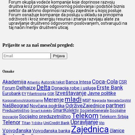
Forum okuplja vodeće kompanije koje doprinose razvoju
društva kroz principe odgovornog poslovanja i podstiče biznis
sektor da aktivno doprinosi razvoju zajednice u kojoj posluje.
Forum osnažuje kompanije da posluju u skladu sa principima
održivosti i kroz sinergiju resursa i znanja razvijaju alate za
upravljanje društveno odgovornim poslovanjem, ostvarujući na
taj način merljiv društveni uticaj.
Prijavite se za naš mesečni pregled:
Oznake
Coca-Cola
Akademija
CSR
Banca Intesa
Autorski tekst
Atlantic
Delta
Erste Bank
Delhaize
Forum
Donacija robe i usluga
Izveštavanje
Javne politike
Eurobank
EY
Filantropija
GSK
mladi
Merenje
MSP
KorporativnoVolontiranje
Nagrada
NagradaCorpVol
partneri
OdrživeZajednice
NašBeograd
Novčana podrška
SmartKolektiv
SocieteGenerale
Socijalne
Preduzetništvo
Smart kolektiv
Telekom
Socijalno preduzetništvo
inovacije
Telekom Srbija
Upravljanje
Telenor
Titan
UniCredit Bank
Vip
Tržište
Zajednica
Vojvođanska
članice
Vojvođanska banka