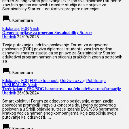
Forum za odgovorno poslovanje (FOP) poziva diplomce i studente
završnih godina osnovnih i master studija da se prijave za
Sustainability Starter – edukativni program namenjen ...
chat_bubble
0 Komentara
Edukacija
,
FOP
,
Vesti
Otvorene prijave za program Sustainability Starter
Urednik
22/09/2025
Tvoje putovanje u održivo poslovanje Forum za odgovorno
poslovanje (FOP) poziva diplomce i studente završnih godina
osnovnih i master studija da se prijave za Sustainability Starter –
edukativni program namenjen sticanju praktičnih znanja potrebnih
za ...
chat_bubble
0 Komentara
Edukacija
,
FOP
,
FOP aktuelnosti
,
Održivi razvoj
,
Publikacije
,
PUBLIKACIJE
,
Vesti
Treće izdanje ESG/SDG barometra – na čelu održive transformacije
Urednik
26/08/2024
Smart kolektiv i Forum za odgovorno poslovanje, organizacije
posvećene promociji i razvoju koncepta društveno odgovornog
poslovanja u Srbiji, objavile su treće izdanje ESG/SDG barometra –
kratkog vodiča namenjenog kompanijama koje započinju svoje
putovanje ka održivosti. ...
chat_bubble
0 Komentara