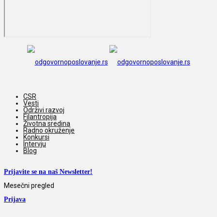
CSR
Vesti
Održivi razvoj
Filantropija
Životna sredina
Radno okruženje
Konkursi
Intervju
Blog
Prijavite se na naš Newsletter!
Mesečni pregled
Prijava