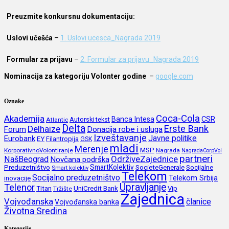
Preuzmite konkursnu dokumentaciju:
Uslovi učešća
–
1. Uslovi ucesca_Nagrada 2019
Formular za prijavu
–
2. Formular za prijavu_Nagrada 2019
Nominacija za kategoriju Volonter godine
–
google.com
Oznake
Coca-Cola
Akademija
CSR
Banca Intesa
Autorski tekst
Atlantic
Delta
Erste Bank
Delhaize
Forum
Donacija robe i usluga
Izveštavanje
Javne politike
Eurobank
EY
Filantropija
GSK
mladi
Merenje
MSP
KorporativnoVolontiranje
Nagrada
NagradaCorpVol
partneri
OdrživeZajednice
NašBeograd
Novčana podrška
SmartKolektiv
SocieteGenerale
Socijalne
Preduzetništvo
Smart kolektiv
Telekom
Socijalno preduzetništvo
inovacije
Telekom Srbija
Upravljanje
Telenor
Titan
UniCredit Bank
Vip
Tržište
Zajednica
Vojvođanska
članice
Vojvođanska banka
Životna Sredina
Kategorije