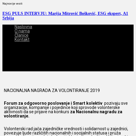
Najnovije vesti
ESG PULS INTERVJU: Marija Mitrović Bošković, ESG ekspert, A1
Srbija
Naslovna
O nama
Članice
Kontakt
2026-08-08
NACIONALNA NAGRADA ZA VOLONTIRANJE 2019
Forum
za odgovorno poslovanje
i Smart kolektiv
pozivaju sve
organizacije, kompanije i pojedince koji sprovode volonterske
aktivnosti da se prijave na konkurs
za
Nacionalnu
nagradu za
volontiranje.
Volonterski rad jača zajedničke vrednosti i solidarnost u zajednici,
povezuje ljude različitih nacionalnih i socijalnih statusa i pruža