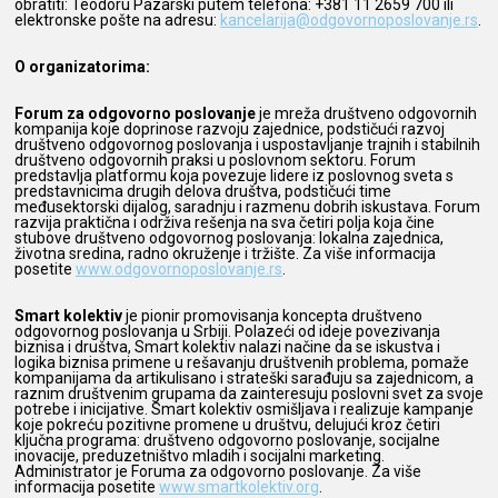
obratiti: Teodoru Pazarski putem telefona: +381 11 2659 700 ili
elektronske pošte na adresu:
kancelarija@odgovornoposlovanje.rs
.
O organizatorima:
Forum za odgovorno poslovanje
je mreža društveno odgovornih
kompanija koje doprinose razvoju zajednice, podstičući razvoj
društveno odgovornog poslovanja i uspostavljanje trajnih i stabilnih
društveno odgovornih praksi u poslovnom sektoru. Forum
predstavlja platformu koja povezuje lidere iz poslovnog sveta s
predstavnicima drugih delova društva, podstičući time
međusektorski dijalog, saradnju i razmenu dobrih iskustava. Forum
razvija praktična i održiva rešenja na sva četiri polja koja čine
stubove društveno odgovornog poslovanja: lokalna zajednica,
životna sredina, radno okruženje i tržište. Za više informacija
posetite
www.odgovornoposlovanje.rs
.
Smart kolektiv
je pionir promovisanja koncepta društveno
odgovornog poslovanja u Srbiji. Polazeći od ideje povezivanja
biznisa i društva, Smart kolektiv nalazi načine da se iskustva i
logika biznisa primene u rešavanju društvenih problema, pomaže
kompanijama da artikulisano i strateški sarađuju sa zajednicom, a
raznim društvenim grupama da zainteresuju poslovni svet za svoje
potrebe i inicijative. Smart kolektiv osmišljava i realizuje kampanje
koje pokreću pozitivne promene u društvu, delujući kroz četiri
ključna programa: društveno odgovorno poslovanje, socijalne
inovacije, preduzetništvo mladih i socijalni marketing.
Administrator je Foruma za odgovorno poslovanje. Za više
informacija posetite
www.smartkolektiv.org
.