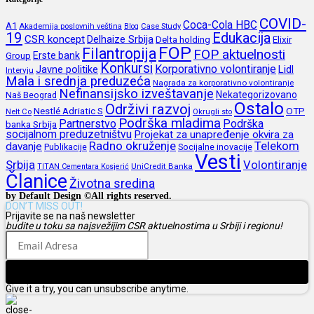
COVID-
Coca-Cola HBC
A1
Akademija poslovnih veština
Blog
Case Study
19
Edukacija
CSR koncept
Delhaize Srbija
Delta holding
Elixir
FOP
Filantropija
FOP aktuelnosti
Erste bank
Group
Konkursi
Korporativno volontiranje
Javne politike
Lidl
Intervju
Mala i srednja preduzeća
Nagrada za korporativno volontiranje
Nefinansijsko izveštavanje
Nekategorizovano
Naš Beograd
Ostalo
Održivi razvoj
Nestlé Adriatic S
OTP
Nelt Co
Okrugli sto
Podrška mladima
Partnerstvo
Podrška
banka Srbija
socijalnom preduzetništvu
Projekat za unapređenje okvira za
Radno okruženje
Telekom
davanje
Publikacije
Socijalne inovacije
Vesti
Srbija
Volontiranje
UniCredit Banka
TITAN Cementara Kosjerić
Članice
Životna sredina
by Default Design ©All rights reserved.
DON’T MISS OUT!
Prijavite se na naš newsletter
budite u toku sa najsvežijim CSR aktuelnostima u Srbiji i regionu!
Prijava
Give it a try, you can unsubscribe anytime.