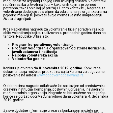
mogućnost za izgradnju boljeg i inkluzivnijeg društva. Volonterski
rad čini razliku u životima ljudi – kako onih kojima je pomoć
potrebna, tako i onih koji je pružaju. U tom kontekstu, Nagrada za
volontiranje dodeljuje se s ciljem da oda priznanje organizacijama i
pojedincima koji su posvetili svoje vreme i veštine unapređenju
života drugih ljudi.
Kroz Nacionalnu nagradu za volontiranje biće nagrađeni različiti
oblici volontiranja koji su realizovani u prethodnih godinu dana na
teritoriji Republike Srbije, i to:
Program korporativnog volontiranja
Program volontiranja organizovan od strane udruženja,
javnih ustanova i institucija
Najbolja volonterska akcija
Volonter/ka godine
Konkurs je otvoren
do 8. novembra 2019. godine.
Konkursna
dokumentacija može se preuzeti na sajtu Foruma za odgovorno
poslovanje na adresi
www.odgovornoposlovanje.rs
.
O dobitnicima nagrade odlučivaće žiri sastavljen od predstavnika
državnih institucija, kompanija, poslovnih udruženja, nevladinih i
međunarodnih organizacija. Nagrade će biti uručene na događaju
kojI će se održati uoči Međunarodnog dana volontera, 4. decembra
2019. godine.
Za sve dodatne informacije u vezi sa konkursom možete se