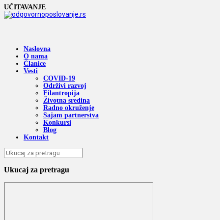
UČITAVANJE
Naslovna
O nama
Članice
Vesti
COVID-19
Održivi razvoj
Filantropija
Životna sredina
Radno okruženje
Sajam partnerstva
Konkursi
Blog
Kontakt
Ukucaj za pretragu