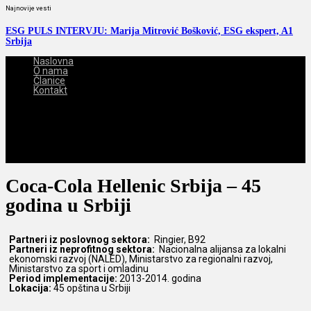
Najnovije vesti
ESG PULS INTERVJU: Marija Mitrović Bošković, ESG ekspert, A1
Srbija
Naslovna
O nama
Članice
Kontakt
2026-08-07
Coca-Cola Hellenic Srbija –
45
godina u Srbiji
Partneri iz poslovnog sektora:
Ringier, B92
Partneri iz neprofitnog sektora:
Nacionalna alijansa za lokalni
ekonomski razvoj (NALED), Ministarstvo za regionalni razvoj,
Ministarstvo za sport i omladinu
Period implementacije:
2013-2014. godina
Lokacija:
45 opština u Srbiji