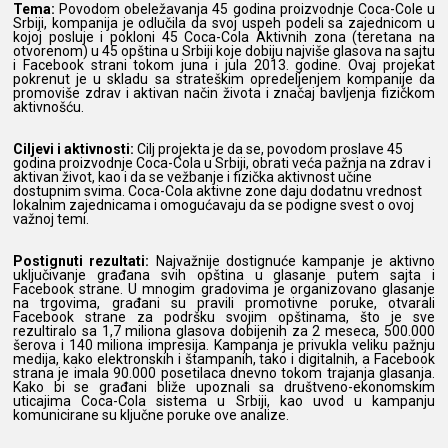
Tema:
Povodom obeležavanja 45 godina proizvodnje Coca-Cole u
Srbiji, kompanija je odlučila da svoj uspeh podeli sa zajednicom u
kojoj posluje i pokloni 45 Coca-Cola Aktivnih zona (teretana na
otvorenom) u 45 opština u Srbiji koje dobiju najviše glasova na sajtu
i Facebook strani tokom juna i jula 2013. godine. Ovaj projekat
pokrenut je u skladu sa strateškim opredeljenjem kompanije da
promoviše zdrav i aktivan način života i značaj bavljenja fizičkom
aktivnošću.
Ciljevi i aktivnosti:
Cilj projekta je da se, povodom proslave 45
godina proizvodnje Coca-Cola u Srbiji, obrati veća pažnja na zdrav i
aktivan život, kao i da se vežbanje i fizička aktivnost učine
dostupnim svima. Coca-Cola aktivne zone daju dodatnu vrednost
lokalnim zajednicama i omogućavaju da se podigne svest o ovoj
važnoj temi.
Postignuti rezultati:
Najvažnije dostignuće kampanje je aktivno
uključivanje građana svih opština u glasanje putem sajta i
Facebook strane. U mnogim gradovima je organizovano glasanje
na trgovima, građani su pravili promotivne poruke, otvarali
Facebook strane za podršku svojim opštinama, što je sve
rezultiralo sa 1,7 miliona glasova dobijenih za 2 meseca, 500.000
šerova i 140 miliona impresija. Kampanja je privukla veliku pažnju
medija, kako elektronskih i štampanih, tako i digitalnih, a Facebook
strana je imala 90.000 posetilaca dnevno tokom trajanja glasanja.
Kako bi se građani bliže upoznali sa društveno-ekonomskim
uticajima Coca-Cola sistema u Srbiji, kao uvod u kampanju
komunicirane su ključne poruke ove analize.