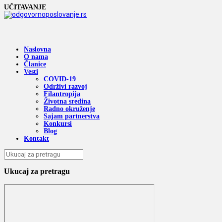
UČITAVANJE
Naslovna
O nama
Članice
Vesti
COVID-19
Održivi razvoj
Filantropija
Životna sredina
Radno okruženje
Sajam partnerstva
Konkursi
Blog
Kontakt
Ukucaj za pretragu