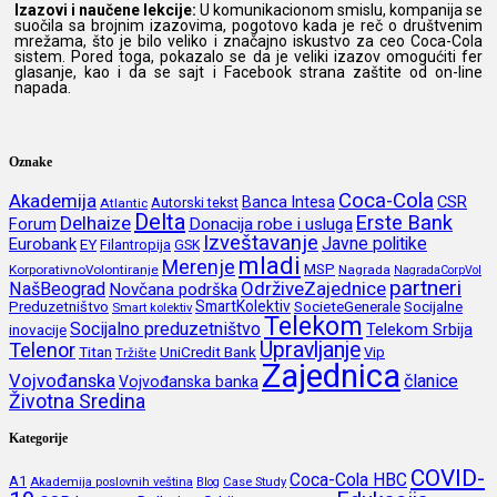
Izazovi i naučene lekcije:
U komunikacionom smislu, kompanija se
suočila sa brojnim izazovima, pogotovo kada je reč o društvenim
mrežama, što je bilo veliko i značajno iskustvo za ceo Coca-Cola
sistem. Pored toga, pokazalo se da je veliki izazov omogućiti fer
glasanje, kao i da se sajt i Facebook strana zaštite od on-line
napada.
Oznake
Coca-Cola
Akademija
CSR
Banca Intesa
Autorski tekst
Atlantic
Delta
Erste Bank
Delhaize
Forum
Donacija robe i usluga
Izveštavanje
Javne politike
Eurobank
EY
Filantropija
GSK
mladi
Merenje
MSP
KorporativnoVolontiranje
Nagrada
NagradaCorpVol
partneri
OdrživeZajednice
NašBeograd
Novčana podrška
SmartKolektiv
SocieteGenerale
Socijalne
Preduzetništvo
Smart kolektiv
Telekom
Socijalno preduzetništvo
inovacije
Telekom Srbija
Upravljanje
Telenor
Titan
UniCredit Bank
Vip
Tržište
Zajednica
Vojvođanska
članice
Vojvođanska banka
Životna Sredina
Kategorije
COVID-
Coca-Cola HBC
A1
Akademija poslovnih veština
Blog
Case Study