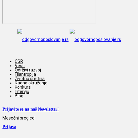
CSR
Vesti
Održivi razvoj
Filantropija
Životna sredina
Radno okruženje
Konkursi
Intervju
Blog
Prijavite se na naš Newsletter!
Mesečni pregled
Prijava