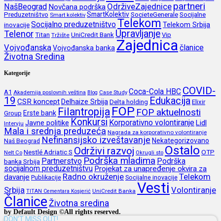
partneri
OdrživeZajednice
NašBeograd
Novčana podrška
SmartKolektiv
SocieteGenerale
Socijalne
Preduzetništvo
Smart kolektiv
Telekom
Socijalno preduzetništvo
inovacije
Telekom Srbija
Upravljanje
Telenor
Titan
UniCredit Bank
Vip
Tržište
Zajednica
Vojvođanska
članice
Vojvođanska banka
Životna Sredina
Kategorije
COVID-
Coca-Cola HBC
A1
Akademija poslovnih veština
Blog
Case Study
19
Edukacija
CSR koncept
Delhaize Srbija
Delta holding
Elixir
FOP
Filantropija
FOP aktuelnosti
Erste bank
Group
Konkursi
Korporativno volontiranje
Javne politike
Lidl
Intervju
Mala i srednja preduzeća
Nagrada za korporativno volontiranje
Nefinansijsko izveštavanje
Nekategorizovano
Naš Beograd
Ostalo
Održivi razvoj
Nestlé Adriatic S
OTP
Nelt Co
Okrugli sto
Podrška mladima
Partnerstvo
Podrška
banka Srbija
socijalnom preduzetništvu
Projekat za unapređenje okvira za
Radno okruženje
Telekom
davanje
Publikacije
Socijalne inovacije
Vesti
Srbija
Volontiranje
UniCredit Banka
TITAN Cementara Kosjerić
Članice
Životna sredina
by Default Design ©All rights reserved.
DON’T MISS OUT!