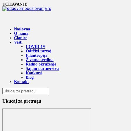
UČITAVANJE
Naslovna
O nama
Članice
Vesti
COVID-19
Održivi razvoj
Filantropija
Životna sredina
Radno okruženje
Sajam partnerstva
Konkursi
Blog
Kontakt
Ukucaj za pretragu