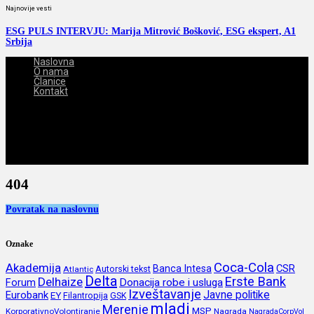
Najnovije vesti
ESG PULS INTERVJU: Marija Mitrović Bošković, ESG ekspert, A1
Srbija
Naslovna
O nama
Članice
Kontakt
2026-08-07
404
Povratak na naslovnu
Oznake
Coca-Cola
Akademija
CSR
Banca Intesa
Autorski tekst
Atlantic
Delta
Erste Bank
Delhaize
Forum
Donacija robe i usluga
Izveštavanje
Javne politike
Eurobank
EY
Filantropija
GSK
mladi
Merenje
MSP
KorporativnoVolontiranje
Nagrada
NagradaCorpVol