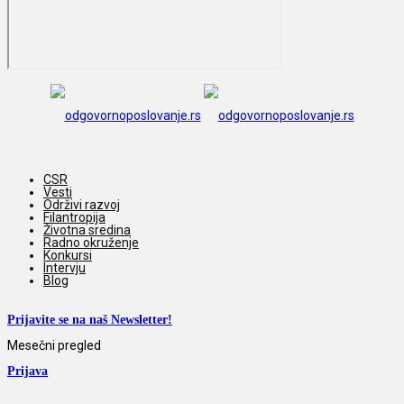
CSR
Vesti
Održivi razvoj
Filantropija
Životna sredina
Radno okruženje
Konkursi
Intervju
Blog
Prijavite se na naš Newsletter!
Mesečni pregled
Prijava