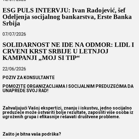
ESG PULS INTERVJU: Ivan Radojević, šef
Odeljenja socijalnog bankarstva, Erste Banka
Srbija
07/07/2026
SOLIDARNOST NE IDE NA ODMOR: LIDL I
CRVENI KRST SRBIJE U LETNJOJ
KAMPANJI „MOJ SI TIP“
22/06/2026
POZIV ZA KONSULTANTE
POMOZITE ORGANIZACIJAMA I SOCIJALNIM PREDUZEĆIMA DA
UNAPREDE SVOJ RAD!
Zahvaljujući Vašoj ekspertizi, znanju i iskustvu, jedno socijalno
preduzeće može ostvariti bolje rezultate, zaposliti više osoba iz
ugroženih grupa i efikasnije rešavati društvene probleme.
Zašto je bitna vaša podrška?