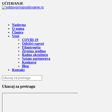
UČITAVANJE
Naslovna
O nama
Članice
Vesti
COVID-19
Održivi razvoj
Filantropija
Životna sredina
Radno okruženje
Sajam partnerstva
Konkursi
Blog
Kontakt
Ukucaj za pretragu