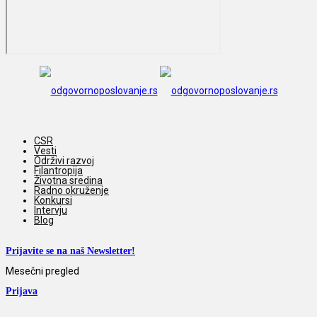
CSR
Vesti
Održivi razvoj
Filantropija
Životna sredina
Radno okruženje
Konkursi
Intervju
Blog
Prijavite se na naš Newsletter!
Mesečni pregled
Prijava