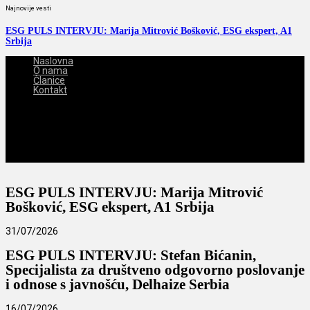
Najnovije vesti
ESG PULS INTERVJU: Marija Mitrović Bošković, ESG ekspert, A1
Srbija
Naslovna
O nama
Članice
Kontakt
2026-08-06
ESG PULS INTERVJU: Marija Mitrović
Bošković, ESG ekspert, A1 Srbija
31/07/2026
ESG PULS INTERVJU: Stefan Bićanin,
Specijalista za društveno odgovorno poslovanje
i odnose s javnošću, Delhaize Serbia
16/07/2026