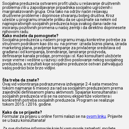
Socijalna preduzeća ostvareni profit ulažu u rešavanje društvenih
problema i/ili u zapošljavanje pripadnika socijalno ugroženih i
marginalizovanih grupa. Ona tako na održiv način rešavaju
društvene probleme i doprinose stvaranju boljeg društva. Kroz
učešče u programu imaćete priliku da se upoznate sa nekim od
najinspirativnijih socijalnih preduzeća koja svakog dana rade na
iniciranju pozitivnih promena u našoj zemlji i da direktno doprinesete
njihovom radu.
Kako možete da pomognete?
Socijalna preduzeća u našem programu imaju konkretne potrebe za
stručnom podrškom kao što su na primer: izrada biznis plana, izrada
marketing plana, pravljenje kampanje za privlačenje sredstava od
građana i od kompanija, brendiranje, lansiranje proizvoda,
definisanje kanala prodaje, promocija i sl. Kao konsultant uložićete
svoje vreme i veštine u razvoj i održivo poslovanje nekog socijalnog
preduzeća, a rezultati koje socijalno preduzeće ostvari zahvaljujući
vašoj podršci biće brzo vidljivi.
Šta treba da znate?
Ovaj vid volontiranja podrazumeva izdvajanje 2-4 sata mesečno
tokom najmanje 6 meseci za rad sa socijalnim preduzećem prema
zajednički definisanom planu aktivnosti. Spajanje konsultanata i
socijalnih preduzeća vrši se na osnovu ekspertize volontera i
konkretnih potreba socijalnih preduzeća. Program se realizuje
tokom 2015. i 2016. godine.
Kako da se prijavite?
Formular za prijavu u online formi nalazi se na
ovom linku
. Prijavite
se u bazu konsultanata!
Za sve dodatne informacije koje bi vam mogle zatrebati, možete