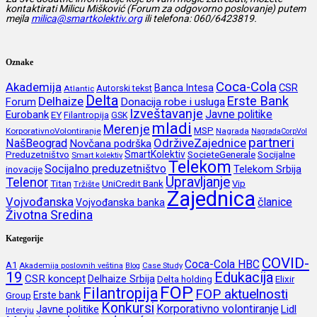
kontaktirati Milicu Mišković (Forum za odgovorno poslovanje) putem
mejla
milica@smartkolektiv.org
ili telefona: 060/6423819.
Oznake
Coca-Cola
Akademija
CSR
Banca Intesa
Autorski tekst
Atlantic
Delta
Erste Bank
Delhaize
Forum
Donacija robe i usluga
Izveštavanje
Javne politike
Eurobank
EY
Filantropija
GSK
mladi
Merenje
MSP
KorporativnoVolontiranje
Nagrada
NagradaCorpVol
partneri
OdrživeZajednice
NašBeograd
Novčana podrška
SmartKolektiv
SocieteGenerale
Socijalne
Preduzetništvo
Smart kolektiv
Telekom
Socijalno preduzetništvo
inovacije
Telekom Srbija
Upravljanje
Telenor
Titan
UniCredit Bank
Vip
Tržište
Zajednica
Vojvođanska
članice
Vojvođanska banka
Životna Sredina
Kategorije
COVID-
Coca-Cola HBC
A1
Akademija poslovnih veština
Blog
Case Study
19
Edukacija
CSR koncept
Delhaize Srbija
Delta holding
Elixir
FOP
Filantropija
FOP aktuelnosti
Erste bank
Group
Konkursi
Korporativno volontiranje
Javne politike
Lidl
Intervju