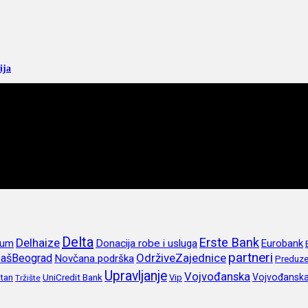
ija
Delta
Erste Bank
Delhaize
rum
Donacija robe i usluga
Eurobank
partneri
OdrživeZajednice
ašBeograd
Novčana podrška
Preduze
Upravljanje
Vojvođanska
itan
UniCredit Bank
Vojvođansk
Vip
Tržište