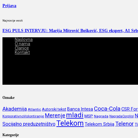
Prijava
Najnovije vesti
ESG PULS INTERVJU: Marija Mitrović Bošković, ESG ekspert, A1 Srb
Naslovna
O nama
Članice
Kontakt
2026-08-07
Oznake
Coca-Cola
Akademija
CSR Fo
Banca Intesa
Autorski tekst
Atlantic
mladi
Merenje
N
MSP
KorporativnoVolontiranje
Nagrada
NagradaCorpVol
Telekom
Telenor
Socijalno preduzetništvo
Telekom Srbija
T
Kategorije