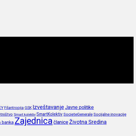
Izveštavanje
Javne politike
EY
Filantropija
GSK
SmartKolektiv
SocieteGenerale
Socijalne inovacije
tništvo
Smart kolektiv
Zajednica
Životna Sredina
članice
a banka