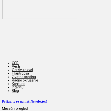
CSR
Vesti
Održivi razvoj
Filantropija
Životna sredina
Radno okruženje
Konkursi
Intervju
Blog
Prijavite se na naš Newsletter!
Mesečni pregled