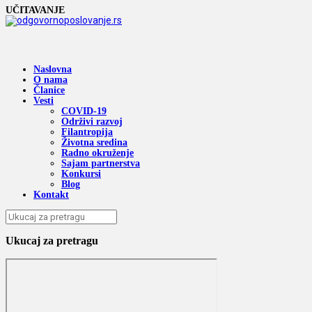
UČITAVANJE
Naslovna
O nama
Članice
Vesti
COVID-19
Održivi razvoj
Filantropija
Životna sredina
Radno okruženje
Sajam partnerstva
Konkursi
Blog
Kontakt
Ukucaj za pretragu