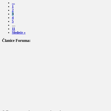
...
1
2
3
4
5
…
11
Sledeće »
Članice Foruma: