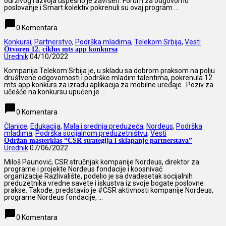
održivog razvoja uspešno je završen. Forum za odgovorno
poslovanje i Smart kolektiv pokrenuli su ovaj program ...
chat_bubble
0 Komentara
Konkursi
,
Partnerstvo
,
Podrška mladima
,
Telekom Srbija
,
Vesti
Otvoren 12. ciklus mts app konkursa
Urednik
04/10/2022
Kompanija Telekom Srbija je, u skladu sa dobrom praksom na polju
društvene odgovornosti i podrške mladim talentima, pokrenula 12.
mts app konkurs za izradu aplikacija za mobilne uređaje. Poziv za
učešće na konkursu upućen je ...
chat_bubble
0 Komentara
Članice
,
Edukacija
,
Mala i srednja preduzeća
,
Nordeus
,
Podrška
mladima
,
Podrška socijalnom preduzetništvu
,
Vesti
Održan masterklas “CSR strategija i sklapanje partnerstava”
Urednik
07/06/2022
Miloš Paunović, CSR stručnjak kompanije Nordeus, direktor za
programe i projekte Nordeus fondacije i koosnivač
organizacije Razlivalište, podelio je sa dvadesetak socijalnih
preduzetnika vredne savete i iskustva iz svoje bogate poslovne
prakse. Takođe, predstavio je #CSR aktivnosti kompanije Nordeus,
programe Nordeus fondacije, ...
chat_bubble
0 Komentara