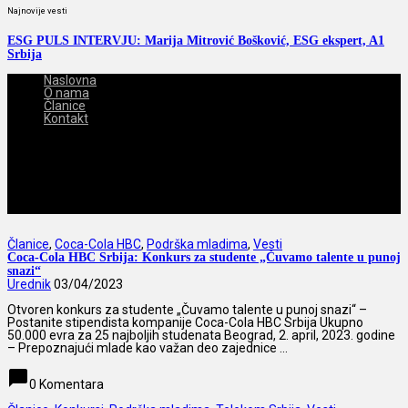
Najnovije vesti
ESG PULS INTERVJU: Marija Mitrović Bošković, ESG ekspert, A1
Srbija
Naslovna
O nama
Članice
Kontakt
2026-08-06
Članice
,
Coca-Cola HBC
,
Podrška mladima
,
Vesti
Coca-Cola HBC Srbija: Konkurs za studente „Čuvamo talente u punoj
snazi“
Urednik
03/04/2023
Otvoren konkurs za studente „Čuvamo talente u punoj snazi“ –
Postanite stipendista kompanije Coca-Cola HBC Srbija Ukupno
50.000 evra za 25 najboljih studenata Beograd, 2. april, 2023. godine
– Prepoznajući mlade kao važan deo zajednice ...
chat_bubble
0 Komentara