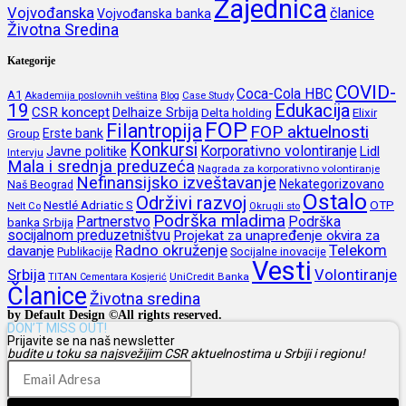
Zajednica
Vojvođanska
članice
Vojvođanska banka
Životna Sredina
Kategorije
COVID-
Coca-Cola HBC
A1
Akademija poslovnih veština
Blog
Case Study
19
Edukacija
CSR koncept
Delhaize Srbija
Delta holding
Elixir
FOP
Filantropija
FOP aktuelnosti
Erste bank
Group
Konkursi
Korporativno volontiranje
Javne politike
Lidl
Intervju
Mala i srednja preduzeća
Nagrada za korporativno volontiranje
Nefinansijsko izveštavanje
Nekategorizovano
Naš Beograd
Ostalo
Održivi razvoj
Nestlé Adriatic S
OTP
Nelt Co
Okrugli sto
Podrška mladima
Partnerstvo
Podrška
banka Srbija
socijalnom preduzetništvu
Projekat za unapređenje okvira za
Radno okruženje
Telekom
davanje
Publikacije
Socijalne inovacije
Vesti
Srbija
Volontiranje
UniCredit Banka
TITAN Cementara Kosjerić
Članice
Životna sredina
by Default Design ©All rights reserved.
DON’T MISS OUT!
Prijavite se na naš newsletter
budite u toku sa najsvežijim CSR aktuelnostima u Srbiji i regionu!