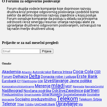
O Forumu za odgovorno poslovanje
Forum okuplja vodeće kompanije koje doprinose razvoju
društva kroz principe odgovornog poslovanja i podstiče biznis
sektor da aktivno doprinosi razvoju zajednice u kojoj posluje.
Forum osnažuje kompanije da posluju u skladu sa principima
održivosti i kroz sinergiju resursa i znanja razvijaju alate za
upravljanje društveno odgovornim poslovanjem, ostvarujući na
taj način merljiv društveni uticaj.
Prijavite se za naš mesečni pregled:
Oznake
Coca-Cola
Akademija
CSR
Banca Intesa
Autorski tekst
Atlantic
Delta
Erste Bank
Delhaize
Forum
Donacija robe i usluga
Izveštavanje
Javne politike
Eurobank
EY
Filantropija
GSK
mladi
Merenje
MSP
KorporativnoVolontiranje
Nagrada
NagradaCorpVol
partneri
OdrživeZajednice
NašBeograd
Novčana podrška
SmartKolektiv
SocieteGenerale
Socijalne
Preduzetništvo
Smart kolektiv
Telekom
Socijalno preduzetništvo
inovacije
Telekom Srbija
Upravljanje
Telenor
Titan
UniCredit Bank
Vip
Tržište