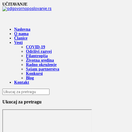
UČITAVANJE
Naslovna
O nama
Članice
Vesti
COVID-19
Održivi razvoj
Filantropija
Životna sredina
Radno okruženje
Sajam partnerstva
Konkursi
Blog
Kontakt
Ukucaj za pretragu