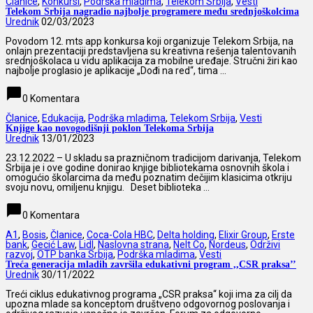
Članice
,
Konkursi
,
Podrška mladima
,
Telekom Srbija
,
Vesti
Telekom Srbija nagradio najbolje programere među srednjoškolcima
Urednik
02/03/2023
Povodom 12. mts app konkursa koji organizuje Telekom Srbija, na
onlajn prezentaciji predstavljena su kreativna rešenja talentovanih
srednjoškolaca u vidu aplikacija za mobilne uređaje. Stručni žiri kao
najbolje proglasio je aplikacije „Dođi na red“, tima ...
chat_bubble
0 Komentara
Članice
,
Edukacija
,
Podrška mladima
,
Telekom Srbija
,
Vesti
Knjige kao novogodišnji poklon Telekoma Srbija
Urednik
13/01/2023
23.12.2022 – U skladu sa prazničnom tradicijom darivanja, Telekom
Srbija je i ove godine donirao knjige bibliotekama osnovnih škola i
omogućio školarcima da među poznatim dečijim klasicima otkriju
svoju novu, omiljenu knjigu. Deset biblioteka ...
chat_bubble
0 Komentara
A1
,
Bosis
,
Članice
,
Coca-Cola HBC
,
Delta holding
,
Elixir Group
,
Erste
bank
,
Gecić Law
,
Lidl
,
Naslovna strana
,
Nelt Co
,
Nordeus
,
Održivi
razvoj
,
OTP banka Srbija
,
Podrška mladima
,
Vesti
Treća generacija mladih završila edukativni program ,,CSR praksa’’
Urednik
30/11/2022
Treći ciklus edukativnog programa „CSR praksa“ koji ima za cilj da
upozna mlade sa konceptom društveno odgovornog poslovanja i