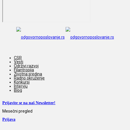
CSR
Vesti
Održivi razvoj
Filantropija
Životna sredina
Radno okruženje
Konkursi
Intervju
Blog
Prijavite se na naš Newsletter!
Mesečni pregled
Prijava