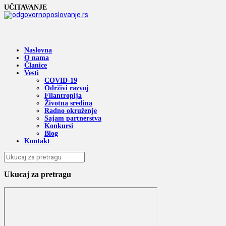
UČITAVANJE
Naslovna
O nama
Članice
Vesti
COVID-19
Održivi razvoj
Filantropija
Životna sredina
Radno okruženje
Sajam partnerstva
Konkursi
Blog
Kontakt
Ukucaj za pretragu