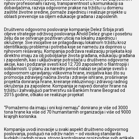
njihov profesionalni razvoj, transparentnost u komunikaciji sa
dobavljačima, razvija odgovorne prakse na tržištu i u domenu
zaštite životne sredine, pomaže zajednicu i realizuje projekte u
oblasti prevencije sa ciljem edukacije građana i zaposlenih.
Društveno odgovorno poslovanje kompanije Delez Srbija prati
ciljeve strategije održivog poslovanja Ahold Delez grupe i posebnu
želju da se ostvaruje pozitivan uticaj na lokalnu zajednicu i
okruženje. Sve inicijative se prilagođavaju lokalnom tržištu kroz
identifikaciju problema i potreba koje se nameću za doprinos u
njihovom rešavanju. Kompanija podržava realizaciju projekata koji
direktno imaju za cilj poboljšanje života građana, edukaciju građana
i zaposlenih, kao i uključivanje potrošača u društveno odgovorne
akcije, kao i podizanje svesti kod 12.720 zaposlenih o filantropiji i
solidarnosti. U planu za naredni period nalazi se jačanje svesti o
odgovornom upravljanju viškovima hrane, inicijativa kao što su
promocija zdravijeg načina života i zdravije ishrane, proširivanje
projekta doniranja hrane, kreiranje inkluzivnog i zdravog radnog
okruženja za zaposlene. Kompanija je najveći donator hrane na
tržištu i zahvaljujući partnerstvu sa Bankom hrane Beograd od
2015.godine, otkako se realizuje projekat
“Pomažemo da imaju i oni koji nemaju” donirano je više od 3000
tona hrane ka više od 70 humanitarnih organizacija i više od 9000
krajnjih korisnika.
Kompanija uvodi inovacije u svaki aspekt društveno odgovornog
poslovanja, poslujući na održiv način – od visokog standarda
ljudskih i radnih prava, strogo kontrolisane proizvodnje svih artikala,