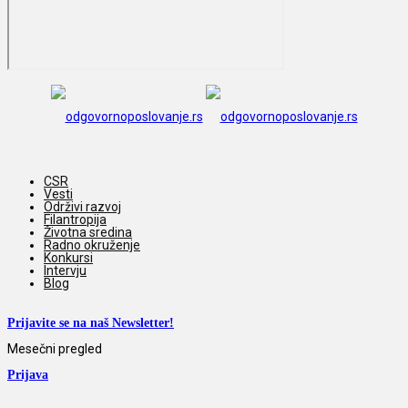
CSR
Vesti
Održivi razvoj
Filantropija
Životna sredina
Radno okruženje
Konkursi
Intervju
Blog
Prijavite se na naš Newsletter!
Mesečni pregled
Prijava