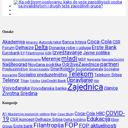
Oznake
Coca-Cola
Akademija
CSR
Banca Intesa
Autorski tekst
Atlantic
Delta
Erste Bank
Delhaize
Forum
Donacija robe i usluga
Izveštavanje
Javne politike
Eurobank
EY
Filantropija
GSK
mladi
Merenje
MSP
KorporativnoVolontiranje
Nagrada
NagradaCorpVol
partneri
OdrživeZajednice
NašBeograd
Novčana podrška
SmartKolektiv
SocieteGenerale
Socijalne
Preduzetništvo
Smart kolektiv
Telekom
Socijalno preduzetništvo
inovacije
Telekom Srbija
Upravljanje
Telenor
Titan
UniCredit Bank
Vip
Tržište
Zajednica
Vojvođanska
članice
Vojvođanska banka
Životna Sredina
Kategorije
COVID-
Coca-Cola HBC
A1
Akademija poslovnih veština
Blog
Case Study
19
Edukacija
CSR koncept
Delhaize Srbija
Delta holding
Elixir
FOP
Filantropija
FOP aktuelnosti
Erste bank
Group