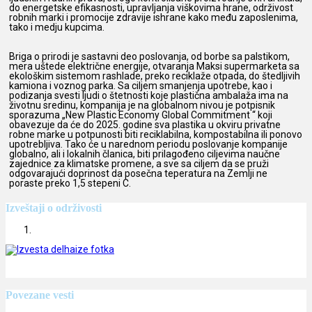
do energetske efikasnosti, upravljanja viškovima hrane, održivost
robnih marki i promocije zdravije ishrane kako među zaposlenima,
tako i medju kupcima.
Briga o prirodi je sastavni deo poslovanja, od borbe sa palstikom,
mera uštede električne energije, otvaranja Maksi supermarketa sa
ekološkim sistemom rashlade, preko reciklaže otpada, do štedljivih
kamiona i voznog parka. Sa ciljem smanjenja upotrebe, kao i
podizanja svesti ljudi o štetnosti koje plastična ambalaža ima na
životnu sredinu, kompanija je na globalnom nivou je potpisnik
sporazuma „New Plastic Economy Global Commitment “ koji
obavezuje da će do 2025. godine sva plastika u okviru privatne
robne marke u potpunosti biti reciklabilna, kompostabilna ili ponovo
upotrebljiva. Tako će u narednom periodu poslovanje kompanije
globalno, ali i lokalnih članica, biti prilagođeno ciljevima naučne
zajednice za klimatske promene, a sve sa ciljem da se pruži
odgovarajući doprinost da posečna teperatura na Zemlji ne
poraste preko 1,5 stepeni C.
Izveštaji o održivosti
Povezane vesti