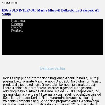
Najnovije vesti
ESG PULS INTERVJU: Marija Mitrović Bošković, ESG ekspert, A1
Srbija
Naslovna
O nama
Članice
Kontakt
2026-08-07
Delhaize Serbia
Delez Srbija je deo internacionalnog lanca Ahold Delhaize, u Srbiji
posluje kroz formate Maxi, Tempo i Shop&Go. Na globalnom tržištu
predstavlja jednu od najvećih svetskih kompanija u maloprodaji,
lidera u oblasti supermarketa, internet trgovine i u segmentu
održivog razvoja. Ahold Delez ima više od 375.000 zaposlenih, 22
glavna lokalna brenda u 11 zemalja koja nedeljno opslužuju više od
50 miliona kupaca. Koristeći međunarodno iskustvo u lokalnoj
zajednici kompanija neguje principe prepoznavanja i vrednovanja
različitosti i inkluzije, podstiče dobrobit za svih 12 720 zaposlenih i