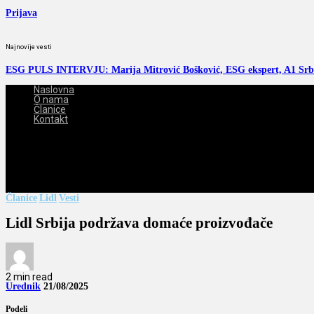
Prijava
Najnovije vesti
ESG PULS INTERVJU: Marija Mitrović Bošković, ESG ekspert, A1 Srb
Naslovna
O nama
Članice
Kontakt
2026-08-06
Članice
Lidl
Vesti
Lidl Srbija podržava domaće proizvođače
2 min read
Urednik
21/08/2025
Podeli