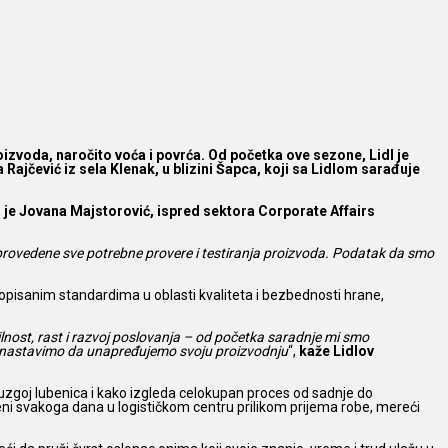
roizvoda, naročito voća i povrća. Od početka ove sezone, Lidl je
Rajčević iz sela Klenak, u blizini Šapca, koji sa Lidlom sarađuje
a je Jovana Majstorović, ispred sektora Corporate Affairs
 sprovedene sve potrebne provere i testiranja proizvoda. Podatak da smo
ropisanim standardima u oblasti kvaliteta i bezbednosti hrane,
lnost, rast i razvoj poslovanja – od početka saradnje mi smo
da nastavimo da unapređujemo svoju proizvodnju
“,
kaže Lidlov
 uzgoj lubenica i kako izgleda celokupan proces od sadnje do
leni svakoga dana u logističkom centru prilikom prijema robe, mereći