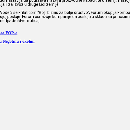
dl nastavlja da podržava i razvija proizvodne kapacitite u zemlji, nastoje
jal i za izvoz u druge Lidl zemlje.
deći se krilaticom “Bolji biznis za bolje društvo”, Forum okuplja kompan
joj posluje. Forum osnažuje kompanije da posluju u skladu sa principima o
 merljiv društveni uticaj.
bora FOP-a
u Negotinu i okolini