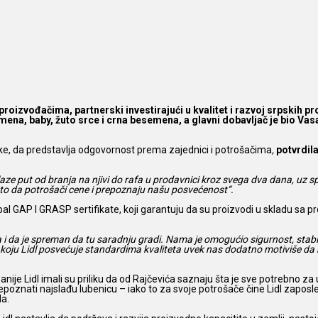
proizvođačima, partnerski investirajući u kvalitet i razvoj srpskih p
na, baby, žuto srce i crna besemena, a glavni dobavljač je bio Vasa 
ke, da predstavlja odgovornost prema zajednici i potrošačima
,
potvrdil
laze put od branja na njivi do rafa u prodavnici kroz svega dva dana, uz
to da potrošači cene i prepoznaju našu posvećenost“.
bal GAP I GRASP sertifikate, koji garantuju da su proizvodi u skladu sa p
 i da je spreman da tu saradnju gradi. Nama je omogućio sigurnost, stabi
a koju Lidl posvećuje standardima kvaliteta uvek nas dodatno motiviše 
je Lidl imali su priliku da od Rajčevića saznaju šta je sve potrebno za
epoznati najslađu lubenicu – iako to za svoje potrošače čine Lidl zapos
da.