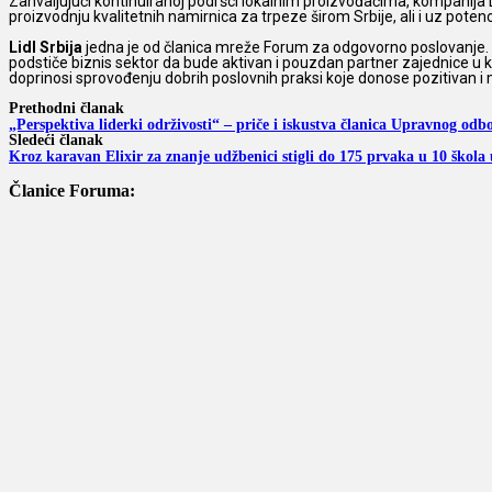
Zahvaljujući kontinuiranoj podršci lokalnim proizvođačima, kompanija Li
proizvodnju kvalitetnih namirnica za trpeze širom Srbije, ali i uz potenci
Lidl Srbija
jedna je od članica mreže Forum za odgovorno poslovanje. Vo
podstiče biznis sektor da bude aktivan i pouzdan partner zajednice u ko
doprinosi sprovođenju dobrih poslovnih praksi koje donose pozitivan i
Prethodni članak
„Perspektiva liderki održivosti“ – priče i iskustva članica Upravnog od
Sledeći članak
Kroz karavan Elixir za znanje udžbenici stigli do 175 prvaka u 10 škola 
Članice Foruma: