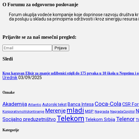
O Forumu za odgovorno poslovanje
Forum okuplja vodeće kompanije koje doprinose razvoju društva kro
da posluju u skladu sa principima održivosti i kroz sinergiju resursa
Prijavite se za naš mesečni pregled:
Sledi
Kroz karavan Elixir za znanje udžbenici stigli do 175 prvaka u 10 škola u Negotinu i o
Urednik
03/09/2025
Oznake
Coca-Cola
Akademija
CSR Fo
Banca Intesa
Autorski tekst
Atlantic
mladi
Merenje
N
MSP
KorporativnoVolontiranje
Nagrada
NagradaCorpVol
Telekom
Telenor
Socijalno preduzetništvo
Telekom Srbija
T
Kategorije