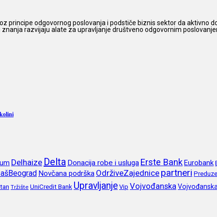
z principe odgovornog poslovanja i podstiče biznis sektor da aktivno do
 i znanja razvijaju alate za upravljanje društveno odgovornim poslovanjem,
kolini
Delta
Erste Bank
Delhaize
rum
Donacija robe i usluga
Eurobank
partneri
OdrživeZajednice
ašBeograd
Novčana podrška
Preduze
Upravljanje
Vojvođanska
itan
UniCredit Bank
Vojvođansk
Vip
Tržište