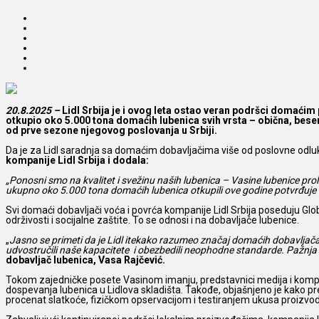
20.8.2025 –
Lidl Srbija je i ovog leta ostao veran podršci domaćim 
otkupio oko 5.000 tona domaćih lubenica svih vrsta – obična, beseme
od prve sezone njegovog poslovanja u Srbiji.
Da je za Lidl saradnja sa domaćim dobavljačima više od poslovne odlu
kompanije Lidl Srbija i dodala:
„Ponosni smo na kvalitet i svežinu naših lubenica – Vasine lubenice pro
ukupno oko 5.000 tona domaćih lubenica otkupili ove godine potvrđuje 
Svi domaći dobavljači voća i povrća kompanije Lidl Srbija poseduju Glo
održivosti i socijalne zaštite. To se odnosi i na dobavljače lubenice.
„
Jasno se primeti da je Lidl itekako razumeo značaj domaćih dobavljača
udvostručili naše kapacitete i obezbedili neophodne standarde. Pažnj
dobavljač lubenica, Vasa Rajčević.
Tokom zajedničke posete Vasinom imanju, predstavnici medija i kompani
dospevanja lubenica u Lidlova skladišta. Takođe, objašnjeno je kako pr
procenat slatkoće, fizičkom opservacijom i testiranjem ukusa proizvo