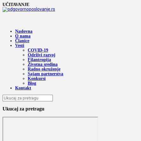
UČITAVANJE
Naslovna
O nama
Članice
Vesti
COVID-19
Održivi razvoj
Filantropija
Životna sredina
Radno okruženje
Sajam partnerstva
Konkursi
Blog
Kontakt
Ukucaj za pretragu