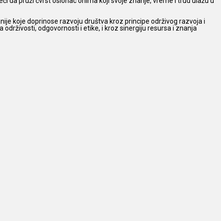
ći da pruži čvrst oslonac onima koji svoje znanje, vreme i trud ulažu u
ije koje doprinose razvoju društva kroz principe održivog razvoja i
drživosti, odgovornosti i etike, i kroz sinergiju resursa i znanja