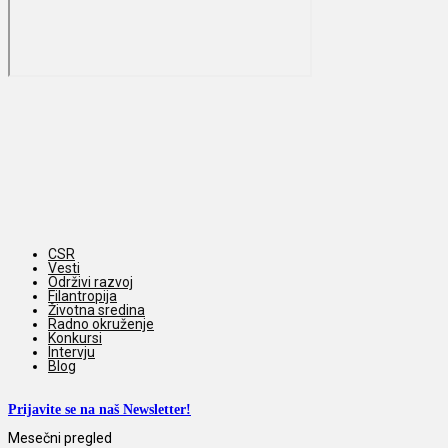
CSR
Vesti
Održivi razvoj
Filantropija
Životna sredina
Radno okruženje
Konkursi
Intervju
Blog
Prijavite se na naš Newsletter!
Mesečni pregled