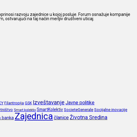
prinosi razvoju zajednice u kojoj posluje. Forum osnažuje kompanije
 ostvarujući na taj način merljiv društveni uticaj.
Izveštavanje
Javne politike
EY
Filantropija
GSK
SmartKolektiv
SocieteGenerale
Socijalne inovacije
tništvo
Smart kolektiv
Zajednica
Životna Sredina
članice
a banka