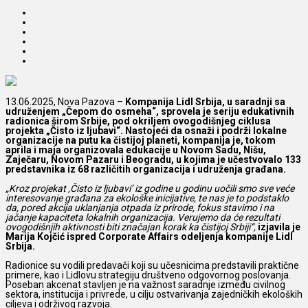
13.06.2025, Nova Pazova –
Kompanija Lidl Srbija, u saradnji sa
udruženjem „Čepom do osmeha“, sprovela je seriju edukativnih
radionica širom Srbije, pod okriljem ovogodišnjeg ciklusa
projekta „Čisto iz ljubavi“. Nastojeći da osnaži i podrži lokalne
organizacije na putu ka čistijoj planeti, kompanija je, tokom
aprila i maja organizovala edukacije u Novom Sadu, Nišu,
Zaječaru, Novom Pazaru i Beogradu, u kojima je učestvovalo 133
predstavnika iz 68 različitih organizacija i udruženja građana.
„Kroz projekat ,Čisto iz ljubavi’ iz godine u godinu uočili smo sve veće
interesovanje građana za ekološke inicijative, te nas je to podstaklo
da, pored akcija uklanjanja otpada iz prirode, fokus stavimo i na
jačanje kapaciteta lokalnih organizacija. Verujemo da će rezultati
ovogodišnjih aktivnosti biti značajan korak ka čistijoj Srbiji“,
izjavila je
Marija Kojčić ispred Corporate Affairs odeljenja kompanije Lidl
Srbija.
Radionice su vodili predavači koji su učesnicima predstavili praktične
primere, kao i Lidlovu strategiju društveno odgovornog poslovanja.
Poseban akcenat stavljen je na važnost saradnje između civilnog
sektora, institucija i privrede, u cilju ostvarivanja zajedničkih ekoloških
ciljeva i održivog razvoja.