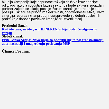
okuplja kompanije koje doprinose razvoju društva kroz principe
održivog razvoja i podstiče biznis sektor da bude aktivan i pouzdan
partner zajednice u kojoj posluje. Forum osnažuje kompanije da
posluju u skladu sa principima održivosti, odgovornosti i etike, i kroz
sinergiju resursa i znanja doprinosi sprovođenju dobrih poslovnih
praksi koje donose pozitivan i merljiv društveni uticaj.
Prethodni članak
Kad ide tura, ne ide gas: HEINEKEN Srbija podstiče odgovornu
vožnju
Sledeći članak
Erste Banka Srbija: Nova linija za podršku digitalnoj transformaciji,
automatizaciji i unapređenju poslovanja MSP
Članice Foruma: