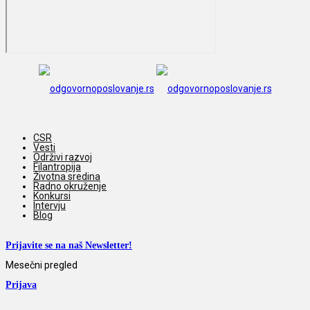
CSR
Vesti
Održivi razvoj
Filantropija
Životna sredina
Radno okruženje
Konkursi
Intervju
Blog
Prijavite se na naš Newsletter!
Mesečni pregled
Prijava