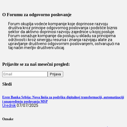
O Forumu za odgovorno poslovanje
Forum okuplja vodeće kompanije koje doprinose razvoju
društva kroz principe odgovornog poslovanja i podstiče biznis
sektor da aktivno doprinosi razvoju zajednice u kojoj posluje.
Forum osnažuje kompanije da posluju u skladu sa principima
održivosti i kroz sinergiju resursa i znanja razvijaju alate za
upravljanje društveno odgovornim poslovanjem, ostvarujući na
taj način merljiv društveni uticaj.
Prijavite se za naš mesečni pregled:
Sledi
Erste Banka Srbija: Nova linija za podršku digitalnoj transformaciji, automatizaciji
i unapređenju poslovanja MSP
Urednik
07/07/2025
Oznake