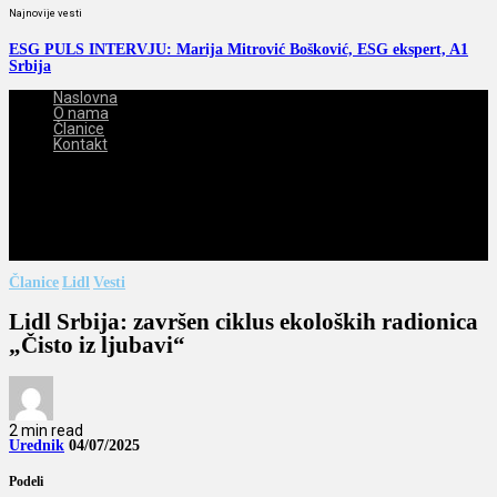
Najnovije vesti
ESG PULS INTERVJU: Marija Mitrović Bošković, ESG ekspert, A1
Srbija
Naslovna
O nama
Članice
Kontakt
2026-08-09
Članice
Lidl
Vesti
Lidl Srbija: završen ciklus ekoloških radionica
„Čisto iz ljubavi“
2 min read
Urednik
04/07/2025
Podeli