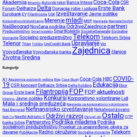
Coca-Cola
Akademija
CSR
Banca Intesa
Autorski tekst
Atlantic
Delta
Erste Bank
Delhaize
Forum
Donacija robe i usluga
Izveštavanje
Javne politike
Eurobank
EY
Filantropija
GSK
mladi
Merenje
MSP
KorporativnoVolontiranje
Nagrada
NagradaCorpVol
partneri
OdrživeZajednice
NašBeograd
Novčana podrška
SmartKolektiv
SocieteGenerale
Socijalne
Preduzetništvo
Smart kolektiv
Telekom
Socijalno preduzetništvo
inovacije
Telekom Srbija
Upravljanje
Telenor
Titan
UniCredit Bank
Vip
Tržište
Zajednica
Vojvođanska
članice
Vojvođanska banka
Životna Sredina
Kategorije
COVID-
Coca-Cola HBC
A1
Akademija poslovnih veština
Blog
Case Study
19
Edukacija
CSR koncept
Delhaize Srbija
Delta holding
Elixir
FOP
Filantropija
FOP aktuelnosti
Erste bank
Group
Konkursi
Korporativno volontiranje
Javne politike
Lidl
Intervju
Mala i srednja preduzeća
Nagrada za korporativno volontiranje
Nefinansijsko izveštavanje
Nekategorizovano
Naš Beograd
Ostalo
Održivi razvoj
Nestlé Adriatic S
OTP
Nelt Co
Okrugli sto
Podrška mladima
Partnerstvo
Podrška
banka Srbija
socijalnom preduzetništvu
Projekat za unapređenje okvira za
Radno okruženje
Telekom
davanje
Publikacije
Socijalne inovacije