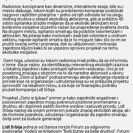
Radionice, koncipirane kao dinamične, interaktivne sesije, bile su i
mesto diskusije, tokom kojih su predstavnici kompanije podsticali
razgovor različitim pitanjima – jedno od njih odnosilo se na ulogu
civilnog društva u oblasti ekološkog aktivizima, gde je približno 40
odsto ispitanika izrazilo mišljenje da je ekološki aktivizam kroz
konkretne inicijative izuzetno važan za unapređenje kvaliteta života.
Na drugom mestu, ispitanici smatraju da podstiče volonterizam i
aktivizam. Na pitanje kako motivisati i zadržati volontere u civilnom
sektoru, najviše ispitanih smatra da je to moguće tako što će im se
pružiti osećaj svrhe i priznanja, dok su uključenost i motivacija
zajednice ključni kako bi se uspešno sproveo projekat na temu
ekološke inicijative.
Osim toga, učesnici su tokom radionica imali priliku da se informišu
o tome šta je važno za identifikaciju relevantnog ekoloških izazova
u lokalnoj zajednici i kako pristupiti njihovom rešavanju. Ovo je od
posebnog značaja s obzirom na to da naredne aktivnosti u okviru
projekta ,,Čisto iz ljubavi’’ podrazumevaju akcije uklanjanja otpada iz
prirode koje će organizacije i udruženja koja su se priključila projektu
sprovoditi na lokalnom nivou, a za koje će finansijsku podršku
pružati kompanija Lidl Srbija.
Projekat „Čisto iz ljubavi“ primer je kako zajednički angažman i
posvećenost zajednici mogu pokrenuti pozitivne promename u
društvu, ali i doprineti zaštiti životne sredine i sačuvati prirodu. Lidl
Srbija nastoji da svojim primerom pokaže značaj ekoloških akcija, ali i
da motiviše pojedince, udruženja i organizacije da zajedno stvaraju
čistiji svet za buduće generacije.
Lidl Srbija
jedna je od članica mreže Forum za odgovorno
poslovanje. Vodeći se krilaticom “Bolji biznis za bolje društvo”, Forum