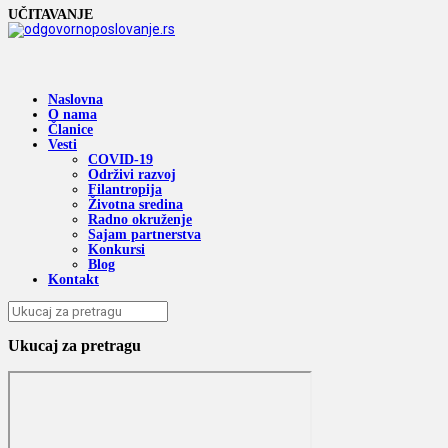
UČITAVANJE
Naslovna
O nama
Članice
Vesti
COVID-19
Održivi razvoj
Filantropija
Životna sredina
Radno okruženje
Sajam partnerstva
Konkursi
Blog
Kontakt
Ukucaj za pretragu