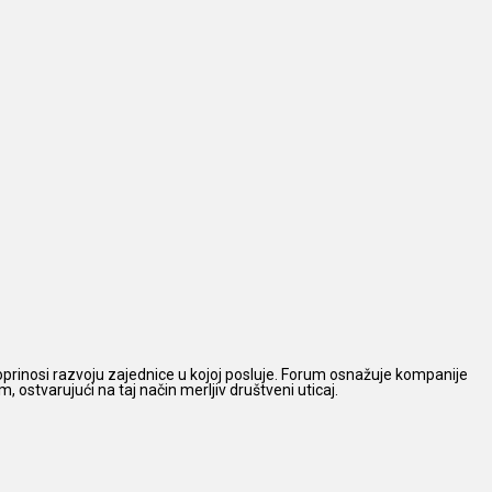
prinosi razvoju zajednice u kojoj posluje. Forum osnažuje kompanije
 ostvarujući na taj način merljiv društveni uticaj.