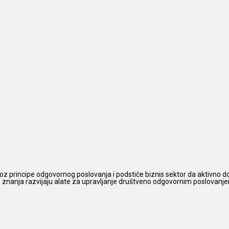
z principe odgovornog poslovanja i podstiče biznis sektor da aktivno do
 i znanja razvijaju alate za upravljanje društveno odgovornim poslovanjem,