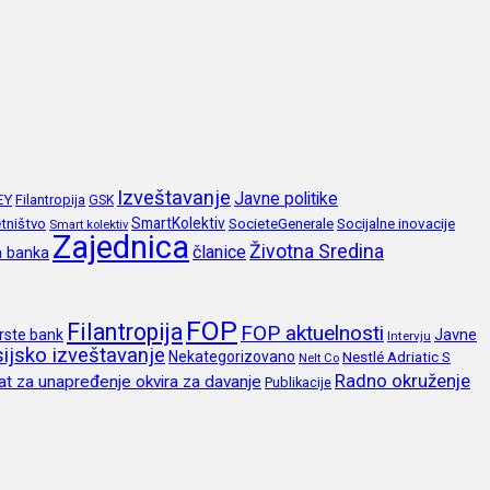
Izveštavanje
Javne politike
EY
Filantropija
GSK
SmartKolektiv
SocieteGenerale
Socijalne inovacije
tništvo
Smart kolektiv
Zajednica
Životna Sredina
članice
a banka
FOP
Filantropija
FOP aktuelnosti
Javne
rste bank
Intervju
ijsko izveštavanje
Nekategorizovano
Nestlé Adriatic S
Nelt Co
Radno okruženje
at za unapređenje okvira za davanje
Publikacije