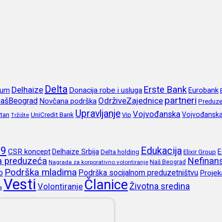
Delta
Erste Bank
Delhaize
rum
Donacija robe i usluga
Eurobank
partneri
OdrživeZajednice
ašBeograd
Novčana podrška
Preduze
Upravljanje
Vojvođanska
itan
UniCredit Bank
Vojvođansk
Vip
Tržište
19
Edukacija
CSR koncept
Delhaize Srbija
E
Delta holding
Elixir Group
ja preduzeća
Nefinans
Naš Beograd
Nagrada za korporativno volontiranje
Podrška mladima
o
Podrška socijalnom preduzetništvu
Projek
Vesti
Članice
Životna sredina
Volontiranje
a