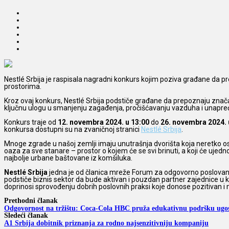
Nestlé Srbija je raspisala nagradni konkurs kojim poziva građane da pr
prostorima.
Kroz ovaj konkurs, Nestlé Srbija podstiče građane da prepoznaju značaj
ključnu ulogu u smanjenju zagađenja, pročišćavanju vazduha i unapre
Konkurs traje od
12. novembra 2024. u 13:00
do
26. novembra 2024. 
konkursa dostupni su na zvaničnoj stranici
Nestlé Srbija
.
Mnoge zgrade u našoj zemlji imaju unutrašnja dvorišta koja neretko os
oaza za sve stanare – prostor o kojem će se svi brinuti, a koji će uje
najbolje urbane baštovane iz komšiluka.
Nestlé Srbija
jedna je od članica mreže Forum za odgovorno poslovanje.
podstiče biznis sektor da bude aktivan i pouzdan partner zajednice u ko
doprinosi sprovođenju dobrih poslovnih praksi koje donose pozitivan i m
Prethodni članak
Odgovornost na tržištu: Coca-Cola HBC pruža edukativnu podršku ugos
Sledeći članak
A1 Srbija dobitnik priznanja za rodno najsenzitivniju kompaniju