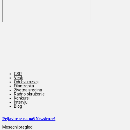
CSR
Vesti
Održivi razvoj
Filantropija
Životna sredina
Radno okruženje
Konkursi
Intervju
Blog
Prijavite se na naš Newsletter!
Mesečni pregled