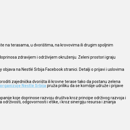
šte na terasama, u dvorištima, na krovovima ili drugim spoljnim
prinosa zdravijem i održivijem okruženju. Zeleni prostori igraju
objava na Nestlé Srbija Facebook stranici. Detalji o prijavi i uslovima
oditi zajednička dvorišta ili krovne terase tako da postanu zelena
organizuje Nestlé Srbija
pruža priliku da se komšije udruže i prijave
panije koje doprinose razvoju društva kroz principe održivog razvoja i
drživosti, odgovornosti i etike, i kroz sinergiju resursa i znanja