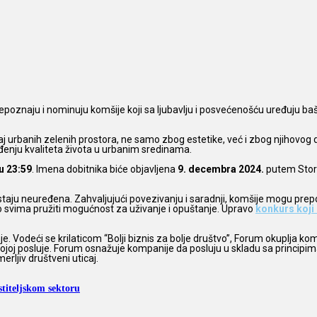
epoznaju i nominuju komšije koji sa ljubavlju i posvećenošću uređuju ba
 urbanih zelenih prostora, ne samo zbog estetike, već i zbog njihovog do
đenju kvaliteta života u urbanim sredinama.
u 23:59
. Imena dobitnika biće objavljena
9. decembra 2024.
putem Story 
taju neuređena. Zahvaljujući povezivanju i saradnji, komšije mogu prepor
dno svima pružiti mogućnost za uživanje i opuštanje. Upravo
konkurs koji 
 Vodeći se krilaticom “Bolji biznis za bolje društvo”, Forum okuplja kom
joj posluje. Forum osnažuje kompanije da posluju u skladu sa principima o
erljiv društveni uticaj.
titeljskom sektoru