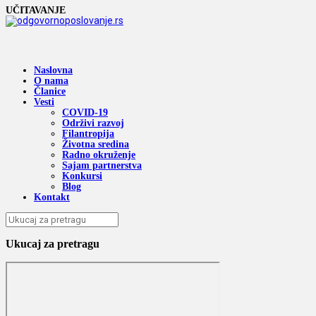
UČITAVANJE
Naslovna
O nama
Članice
Vesti
COVID-19
Održivi razvoj
Filantropija
Životna sredina
Radno okruženje
Sajam partnerstva
Konkursi
Blog
Kontakt
Ukucaj za pretragu