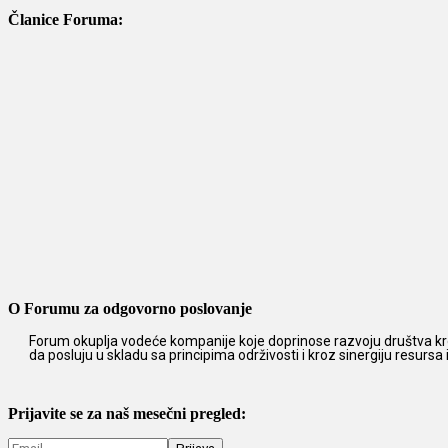
Članice Foruma:
O Forumu za odgovorno poslovanje
Forum okuplja vodeće kompanije koje doprinose razvoju društva kro
da posluju u skladu sa principima održivosti i kroz sinergiju resursa
Prijavite se za naš mesečni pregled: