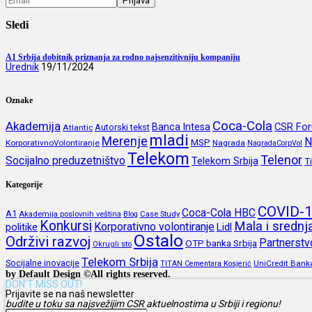
Sledi
A1 Srbija dobitnik priznanja za rodno najsenzitivniju kompaniju
Urednik
19/11/2024
Oznake
Coca-Cola
Akademija
CSR Fo
Banca Intesa
Autorski tekst
Atlantic
mladi
Merenje
N
MSP
KorporativnoVolontiranje
Nagrada
NagradaCorpVol
Telekom
Telenor
Socijalno preduzetništvo
Telekom Srbija
T
Kategorije
COVID-
Coca-Cola HBC
A1
Akademija poslovnih veština
Blog
Case Study
Konkursi
Mala i sredn
Korporativno volontiranje
politike
Lidl
Ostalo
Održivi razvoj
Partnerstv
OTP banka Srbija
Okrugli sto
Telekom Srbija
Socijalne inovacije
UniCredit Bank
TITAN Cementara Kosjerić
by Default Design ©All rights reserved.
DON’T MISS OUT!
Prijavite se na naš newsletter
budite u toku sa najsvežijim CSR aktuelnostima u Srbiji i regionu!