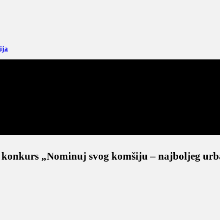
ija
oz konkurs „Nominuj svog komšiju – najboljeg ur