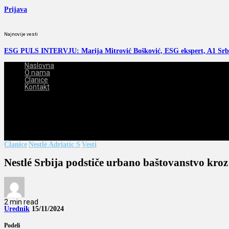
Prijava
Najnovije vesti
ESG PULS INTERVJU: Marija Mitrović Bošković, ESG ekspert, A1 Srb
Naslovna
O nama
Članice
Kontakt
2026-08-08
Članice
Nestlé Adriatic S
Vesti
Nestlé Srbija podstiče urbano baštovanstvo kr
2 min read
Urednik
15/11/2024
Podeli