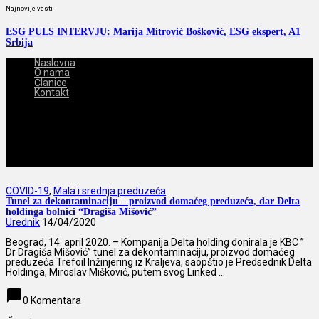
Najnovije vesti
ESG PULS INTERVJU: Marija Mitrović Bošković, ESG ekspert, A1
Srbija
Naslovna
O nama
Članice
Kontakt
2026-08-08
COVID-19
,
Mala i srednja preduzeća
Tunel za dekontaminaciju – proizvod domaćeg preduzeća, dar Delta
holdinga bolnici “Dragiša Mišović”
Urednik
14/04/2020
Beograd, 14. april 2020. – Kompanija Delta holding donirala je KBC ”
Dr Dragiša Mišović” tunel za dekontaminaciju, proizvod domaćeg
preduzeća Trefoil Inžinjering iz Kraljeva, saopštio je Predsednik Delta
Holdinga, Miroslav Mišković, putem svog Linked ...
chat_bubble
0 Komentara