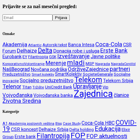
Prijavite se za naš mesečni pregled:
Oznake
Coca-Cola
Akademija
CSR
Banca Intesa
Autorski tekst
Atlantic
Delta
Erste Bank
Delhaize
Forum
Donacija robe i usluga
Izveštavanje
Javne politike
Eurobank
EY
Filantropija
GSK
mladi
Merenje
MSP
KorporativnoVolontiranje
Nagrada
NagradaCorpVol
partneri
OdrživeZajednice
NašBeograd
Novčana podrška
SmartKolektiv
SocieteGenerale
Socijalne
Preduzetništvo
Smart kolektiv
Telekom
Socijalno preduzetništvo
inovacije
Telekom Srbija
Upravljanje
Telenor
Titan
UniCredit Bank
Vip
Tržište
Zajednica
Vojvođanska
članice
Vojvođanska banka
Životna Sredina
Kategorije
COVID-
Coca-Cola HBC
A1
Akademija poslovnih veština
Blog
Case Study
19
Edukacija
CSR koncept
Delhaize Srbija
Delta holding
Elixir
FOP
Filantropija
FOP aktuelnosti
Erste bank
Group