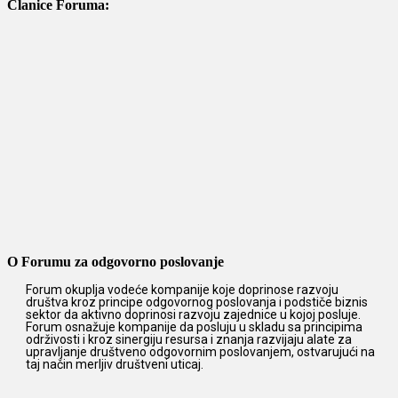
Članice Foruma:
O Forumu za odgovorno poslovanje
Forum okuplja vodeće kompanije koje doprinose razvoju
društva kroz principe odgovornog poslovanja i podstiče biznis
sektor da aktivno doprinosi razvoju zajednice u kojoj posluje.
Forum osnažuje kompanije da posluju u skladu sa principima
održivosti i kroz sinergiju resursa i znanja razvijaju alate za
upravljanje društveno odgovornim poslovanjem, ostvarujući na
taj način merljiv društveni uticaj.