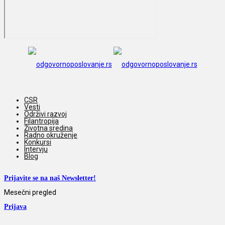
CSR
Vesti
Održivi razvoj
Filantropija
Životna sredina
Radno okruženje
Konkursi
Intervju
Blog
Prijavite se na naš Newsletter!
Mesečni pregled
Prijava