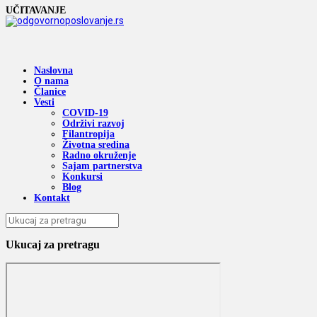
UČITAVANJE
Naslovna
O nama
Članice
Vesti
COVID-19
Održivi razvoj
Filantropija
Životna sredina
Radno okruženje
Sajam partnerstva
Konkursi
Blog
Kontakt
Ukucaj za pretragu