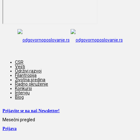
CSR
Vesti
Održivi razvoj
Filantropija
Životna sredina
Radno okruženje
Konkursi
Intervju
Blog
Prijavite se na naš Newsletter!
Mesečni pregled
Prijava