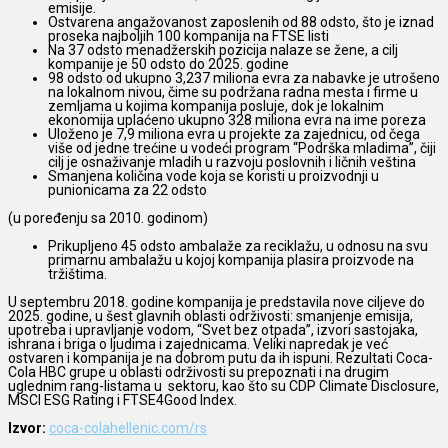
emisije.
Ostvarena angažovanost zaposlenih od 88 odsto, što je iznad
proseka najboljih 100 kompanija na FTSE listi
Na 37 odsto menadžerskih pozicija nalaze se žene, a cilj
kompanije je 50 odsto do 2025. godine
98 odsto od ukupno 3,237 miliona evra za nabavke je utrošeno
na lokalnom nivou, čime su podržana radna mesta i firme u
zemljama u kojima kompanija posluje, dok je lokalnim
ekonomija uplaćeno ukupno 328 miliona evra na ime poreza
Uloženo je 7,9 miliona evra u projekte za zajednicu, od čega
više od jedne trećine u vodeći program “Podrška mladima”, čiji
cilj je osnaživanje mladih u razvoju poslovnih i ličnih veština
Smanjena količina vode koja se koristi u proizvodnji u
punionicama za 22 odsto
(u poređenju sa 2010. godinom)
Prikupljeno 45 odsto ambalaže za reciklažu, u odnosu na svu
primarnu ambalažu u kojoj kompanija plasira proizvode na
tržištima.
U septembru 2018. godine kompanija je predstavila nove ciljeve do
2025. godine, u šest glavnih oblasti održivosti: smanjenje emisija,
upotreba i upravljanje vodom, “Svet bez otpada”, izvori sastojaka,
ishrana i briga o ljudima i zajednicama. Veliki napredak je već
ostvaren i kompanija je na dobrom putu da ih ispuni. Rezultati Coca-
Cola HBC grupe u oblasti održivosti su prepoznati i na drugim
uglednim rang-listama u sektoru, kao što su CDP Climate Disclosure,
MSCI ESG Rating i FTSE4Good Index.
Izvor:
coca-colahellenic.com/rs