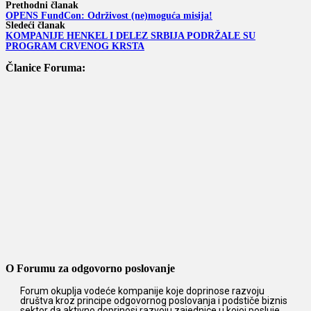
Prethodni članak
OPENS FundCon: Održivost (ne)moguća misija!
Sledeći članak
KOMPANIJE HENKEL I DELEZ SRBIJA PODRŽALE SU
PROGRAM CRVENOG KRSTA
Članice Foruma:
O Forumu za odgovorno poslovanje
Forum okuplja vodeće kompanije koje doprinose razvoju
društva kroz principe odgovornog poslovanja i podstiče biznis
sektor da aktivno doprinosi razvoju zajednice u kojoj posluje.