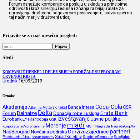
Forum osnažuje kompanije da posluju u skladu sa principima
održivosti i kroz sinergiju resursa i znanja razvijaju alate za
upravljanje društveno odgovornim poslovanjem, ostvarujući na
taj način merljiv društveni uticaj.
Prijavite se za naš mesečni pregled:
Sledi
KOMPANIJE HENKEL I DELEZ SRBIJA PODRŽALE SU PROGRAM
CRVENOG KRSTA
Urednik
16/09/2019
Oznake
Coca-Cola
Akademija
CSR
Banca Intesa
Autorski tekst
Atlantic
Delta
Erste Bank
Delhaize
Forum
Donacija robe i usluga
Izveštavanje
Javne politike
Eurobank
EY
Filantropija
GSK
mladi
Merenje
MSP
KorporativnoVolontiranje
Nagrada
NagradaCorpVol
partneri
OdrživeZajednice
NašBeograd
Novčana podrška
SmartKolektiv
SocieteGenerale
Socijalne
Preduzetništvo
Smart kolektiv