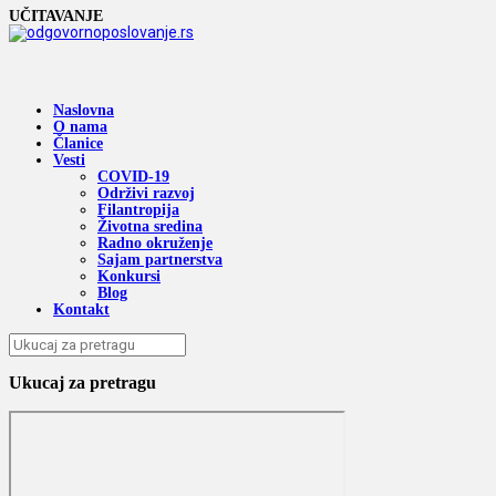
UČITAVANJE
Naslovna
O nama
Članice
Vesti
COVID-19
Održivi razvoj
Filantropija
Životna sredina
Radno okruženje
Sajam partnerstva
Konkursi
Blog
Kontakt
Ukucaj za pretragu