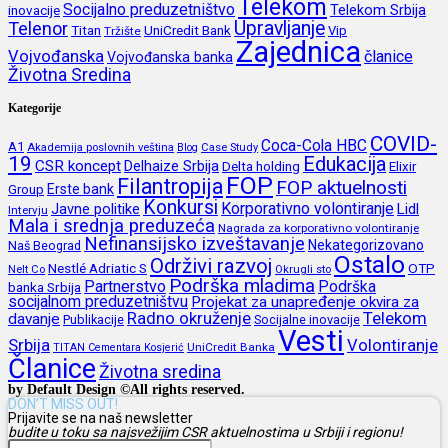
Telekom
Socijalno preduzetništvo
inovacije
Telekom Srbija
Upravljanje
Telenor
Titan
UniCredit Bank
Vip
Tržište
Zajednica
Vojvođanska
članice
Vojvođanska banka
Životna Sredina
Kategorije
COVID-
Coca-Cola HBC
A1
Akademija poslovnih veština
Blog
Case Study
19
Edukacija
CSR koncept
Delhaize Srbija
Delta holding
Elixir
FOP
Filantropija
FOP aktuelnosti
Erste bank
Group
Konkursi
Korporativno volontiranje
Javne politike
Lidl
Intervju
Mala i srednja preduzeća
Nagrada za korporativno volontiranje
Nefinansijsko izveštavanje
Nekategorizovano
Naš Beograd
Ostalo
Održivi razvoj
Nestlé Adriatic S
OTP
Nelt Co
Okrugli sto
Podrška mladima
Partnerstvo
Podrška
banka Srbija
socijalnom preduzetništvu
Projekat za unapređenje okvira za
Radno okruženje
Telekom
davanje
Publikacije
Socijalne inovacije
Vesti
Srbija
Volontiranje
UniCredit Banka
TITAN Cementara Kosjerić
Članice
Životna sredina
by Default Design ©All rights reserved.
DON’T MISS OUT!
Prijavite se na naš newsletter
budite u toku sa najsvežijim CSR aktuelnostima u Srbiji i regionu!