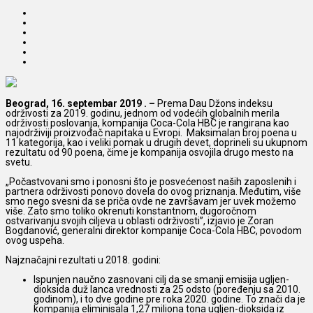
Beograd, 16. septembar 2019 . –
Prema Dau Džons indeksu
održivosti za 2019. godinu, jednom od vodećih globalnih merila
održivosti poslovanja, kompanija Coca-Cola HBC
je rangirana kao
najodrživiji proizvođač napitaka u Evropi. Maksimalan broj poena u
11 kategorija, kao i veliki pomak u drugih devet, doprineli su ukupnom
rezultatu od 90 poena, čime je kompanija osvojila drugo mesto na
svetu.
„Počastvovani smo i ponosni što je posvećenost naših zaposlenih i
partnera održivosti ponovo dovela do ovog priznanja. Međutim, više
smo nego svesni da se priča ovde ne završavam jer uvek možemo
više. Zato smo toliko okrenuti konstantnom, dugoročnom
ostvarivanju svojih ciljeva u oblasti održivosti”, izjavio je Zoran
Bogdanović, generalni direktor kompanije Coca-Cola HBC, povodom
ovog uspeha.
Najznačajni rezultati u 2018. godini:
Ispunjen naučno zasnovani cilj da se smanji emisija ugljen-
dioksida duž lanca vrednosti za 25 odsto (poređenju sa 2010.
godinom), i to dve godine pre roka 2020. godine. To znači da je
kompanija eliminisala 1,27 miliona tona ugljen-dioksida iz