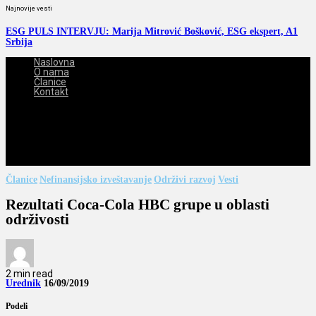
Najnovije vesti
ESG PULS INTERVJU: Marija Mitrović Bošković, ESG ekspert, A1
Srbija
Naslovna
O nama
Članice
Kontakt
2026-08-10
Članice
Nefinansijsko izveštavanje
Održivi razvoj
Vesti
Rezultati Coca-Cola HBC grupe u oblasti
održivosti
2 min read
Urednik
16/09/2019
Podeli