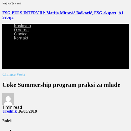
Najnovije vesti
ESG PULS INTERVJU: Marija Mitrović Bošković, ESG ekspert, A1
Srbija
Naslovna
O nama
Članice
Kontakt
2026-08-09
Članice
Vesti
Coke Summership program praksi za mlade
1 min read
Urednik
16/03/2018
Podeli