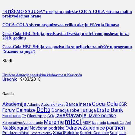
“STIŽEMO SA JUGA” program podrške COCA-COLA sistema malim
proizvođačima hrane
COCA-COLA sistem organizovao veliku akciju čišćenja Dunava
Coca-Cola HBC Srbija predstavila Izveštaj o održivom poslovanju za
2018. godinu
Coca-Cola HBC Srbija vas poziva da se prijavite za učešće u programu
’Stižemo sa juga’!
Sledi
Uručene donacije sportskim klubovima u Kosjeriću
Urednik
19/03/2018
Oznake
Coca-Cola
Akademija
CSR
Banca Intesa
Autorski tekst
Atlantic
Delta
Erste Bank
Delhaize
Forum
Donacija robe i usluga
Izveštavanje
Javne politike
Eurobank
EY
Filantropija
GSK
mladi
Merenje
MSP
KorporativnoVolontiranje
Nagrada
NagradaCorpVol
partneri
OdrživeZajednice
NašBeograd
Novčana podrška
SmartKolektiv
SocieteGenerale
Socijalne
Preduzetništvo
Smart kolektiv