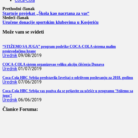
Coca-Cola
Prethodni članak
Startuje projekat „Škola kao nacrtana za vas“
Sledeći članak
Uručene donacije sportskim klubovima u Kosjeriću
Može vam se svideti
“STIŽEMO SA JUGA” program podrške COCA-COLA sistema malim
proizvođačima hrane
Urednik
09/08/2019
COCA-COLA sistem organizovao veliku akciju čišćenja Dunava
Urednik
01/07/2019
Coca-Cola HBC Srbija predstavila Izveštaj o održivom poslovanju za 2018. godinu
Urednik
07/06/2019
Coca-Cola HBC Srbija vas poziva da se prijavite za učešće u programu ’Stižemo sa
juga’!
Urednik
06/06/2019
Članice Foruma: