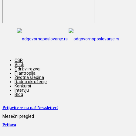
CSR
Vesti
Održivi razvoj
Filantropija
Životna sredina
Radno okruženje
Konkursi
Intervju
Blog
Prijavite se na naš Newsletter!
Mesečni pregled
Prijava