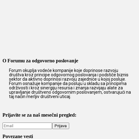
O Forumu za odgovorno poslovanje
Forum okuplja vodeće kompanije koje doprinose razvoju
društva kroz principe odgovornog poslovanja i podstiče biznis
sektor da aktivno doprinosi razvoju zajednice u kojoj posluje.
Forum osnažuje kompanije da posluju u skladu sa principima
održivosti i kroz sinergiju resursa i znanja razvijaju alate za
upravljanje društveno odgovornim poslovanjem, ostvarujući na
taj način merljiv društveni uticaj.
Prijavite se za naš mesečni pregled:
Povezane vesti