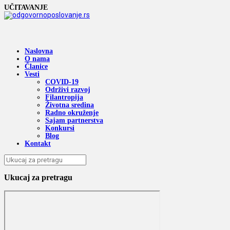
UČITAVANJE
Naslovna
O nama
Članice
Vesti
COVID-19
Održivi razvoj
Filantropija
Životna sredina
Radno okruženje
Sajam partnerstva
Konkursi
Blog
Kontakt
Ukucaj za pretragu