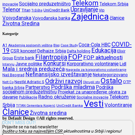
Telekom
Socijalno preduzetništvo
inovacije
Telekom Srbija
Upravljanje
Telenor
Titan
UniCredit Bank
Vip
Tržište
Zajednica
Vojvođanska
članice
Vojvođanska banka
Životna Sredina
Kategorije
COVID-
Coca-Cola HBC
A1
Akademija poslovnih veština
Blog
Case Study
19
Edukacija
CSR koncept
Delhaize Srbija
Delta holding
Elixir
FOP
Filantropija
FOP aktuelnosti
Erste bank
Group
Konkursi
Korporativno volontiranje
Javne politike
Lidl
Intervju
Mala i srednja preduzeća
Nagrada za korporativno volontiranje
Nefinansijsko izveštavanje
Nekategorizovano
Naš Beograd
Ostalo
Održivi razvoj
Nestlé Adriatic S
OTP
Nelt Co
Okrugli sto
Podrška mladima
Partnerstvo
Podrška
banka Srbija
socijalnom preduzetništvu
Projekat za unapređenje okvira za
Radno okruženje
Telekom
davanje
Publikacije
Socijalne inovacije
Vesti
Srbija
Volontiranje
UniCredit Banka
TITAN Cementara Kosjerić
Članice
Životna sredina
by Default Design ©All rights reserved.
DON’T MISS OUT!
Prijavite se na naš newsletter
budite u toku sa najsvežijim CSR aktuelnostima u Srbiji i regionu!