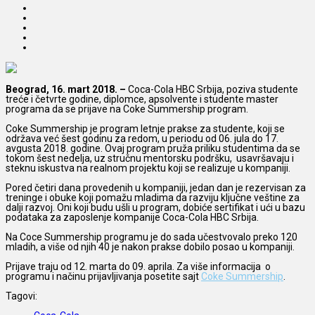
Beograd, 16. mart 2018. –
Coca-Cola HBC Srbija, poziva studente
treće i četvrte godine, diplomce, apsolvente i studente
master
programa da se prijave na Coke Summership program.
Coke Summership je program letnje prakse za studente, koji se
održava već šest godinu za redom, u periodu od 06. jula do 17.
avgusta 2018. godine. Ovaj program pruža priliku studentima da se
tokom šest nedelja, uz stručnu mentorsku podršku, usavršavaju i
steknu iskustva na realnom projektu koji se realizuje u kompaniji.
Pored četiri dana provedenih u kompaniji, jedan dan je rezervisan za
treninge i obuke koji pomažu mladima da razviju ključne veštine za
dalji razvoj. Oni koji budu ušli u program, dobiće sertifikat i ući u bazu
podataka za zaposlenje kompanije Coca-Cola HBC Srbija.
Na Coce Summership programu je do sada učestvovalo preko 120
mladih, a više od njih 40 je nakon prakse dobilo posao u kompaniji.
Prijave traju od 12. marta do 09. aprila. Za više informacija o
programu i načinu prijavljivanja posetite sajt
Coke Summership
.
Tagovi: