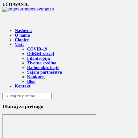
UČITAVANJE
Naslovna
O nama
Članice
Vesti
COVID-19
Održivi razvoj
Filantropija
Životna sredina
Radno okruženje
Sajam partnerstva
Konkursi
Blog
Kontakt
Ukucaj za pretragu