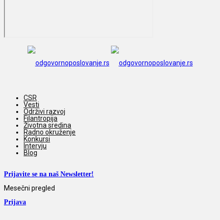
CSR
Vesti
Održivi razvoj
Filantropija
Životna sredina
Radno okruženje
Konkursi
Intervju
Blog
Prijavite se na naš Newsletter!
Mesečni pregled
Prijava