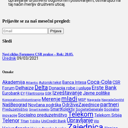
upravljanje društveno odgovornim poslovanjem, ostvarujući na
taj način merljiv društveni uticaj.
Prijavite se za naš mesečni pregled:
Sledi
Novi ciklus Forumove CSR prakse – Rok: 20.05.
Urednik
09/03/2021
Oznake
Coca-Cola
Akademija
CSR
Banca Intesa
Autorski tekst
Atlantic
Delta
Erste Bank
Delhaize
Forum
Donacija robe i usluga
Izveštavanje
Javne politike
Eurobank
EY
Filantropija
GSK
mladi
Merenje
MSP
KorporativnoVolontiranje
Nagrada
NagradaCorpVol
partneri
OdrživeZajednice
NašBeograd
Novčana podrška
SmartKolektiv
SocieteGenerale
Socijalne
Preduzetništvo
Smart kolektiv
Telekom
Socijalno preduzetništvo
inovacije
Telekom Srbija
Upravljanje
Telenor
Titan
UniCredit Bank
Vip
Tržište
Zajednica