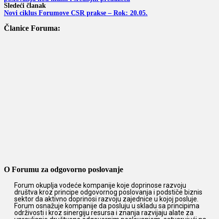
Sledeći članak
Novi ciklus Forumove CSR prakse – Rok: 20.05.
Članice Foruma:
O Forumu za odgovorno poslovanje
Forum okuplja vodeće kompanije koje doprinose razvoju
društva kroz principe odgovornog poslovanja i podstiče biznis
sektor da aktivno doprinosi razvoju zajednice u kojoj posluje.
Forum osnažuje kompanije da posluju u skladu sa principima
održivosti i kroz sinergiju resursa i znanja razvijaju alate za