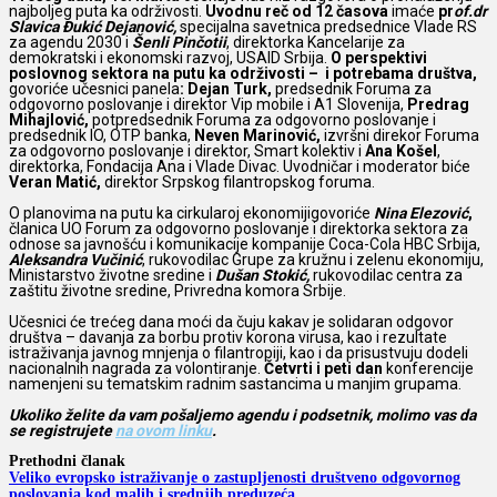
najboljeg puta ka održivosti.
Uvodnu reč od 12 časova
imaće
pr
of.dr
Slavica Đukić Dejanović,
specijalna savetnica predsednice Vlade RS
za agendu 2030 i
Šenli Pinčotii
, direktorka Kancelarije za
demokratski i ekonomski razvoj, USAID Srbija.
O
perspektivi
poslovnog sektora na putu ka održivosti – i potrebama društva,
govoriće učesnici panela
: Dejan Turk,
predsednik Foruma za
odgovorno poslovanje i direktor Vip mobile i A1 Slovenija,
Predrag
Mihajlović,
potpredsednik Foruma za odgovorno poslovanje i
predsednik IO, OTP banka,
Neven Marinović,
izvršni direkor Foruma
za odgovorno poslovanje i direktor, Smart kolektiv i
Ana Košel
,
direktorka, Fondacija Ana i Vlade Divac. Uvodničar i moderator biće
Veran Matić,
direktor Srpskog filantropskog foruma.
O planovima na putu ka cirkularoj ekonomijigovoriće
Nina Elezović
,
članica UO Forum za odgovorno poslovanje i direktorka sektora za
odnose sa javnošću i komunikacije kompanije Coca-Cola HBC Srbija,
Aleksandra Vučinić
, rukovodilac Grupe za kružnu i zelenu ekonomiju,
Ministarstvo životne sredine i
Dušan Stokić,
rukovodilac centra za
zaštitu životne sredine, Privredna komora Srbije.
Učesnici će trećeg dana moći da čuju kakav je solidaran odgovor
društva – davanja za borbu protiv korona virusa, kao i rezultate
istraživanja javnog mnjenja o filantropiji, kao i da prisustvuju dodeli
nacionalnih nagrada za volontiranje.
Četvrti i peti dan
konferencije
namenjeni su tematskim radnim sastancima u manjim grupama.
Ukoliko želite da vam pošaljemo agendu i podsetnik, molimo vas da
se registrujete
na ovom linku
.
Prethodni članak
Veliko evropsko istraživanje o zastupljenosti društveno odgovornog
poslovanja kod malih i srednjih preduzeća