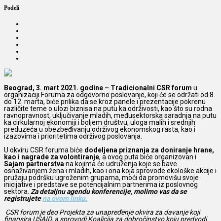
Podeli
Beograd, 3. mart 2021. godine – Tradicionalni CSR forum
u
organizaciji Foruma za odgovorno poslovanje, koji će se održati od 8.
do 12. marta, biće prilika da se kroz panele i prezentacije pokrenu
različite teme o ulozi biznisa na putu ka održivosti, kao što su rodna
ravnopravnost, uključivanje mladih, međusektorska saradnja na putu
ka cirkularnoj ekonomiji i boljem društvu, uloga malih i srednjih
preduzeća u obezbeđivanju održivog ekonomskog rasta, kao i
izazovima i prioritetima održivog poslovanja.
U okviru CSR foruma biće
dodeljena priznanja za doniranje hrane,
kao i nagrade za volontiranje
, a ovog puta biće organizovan i
Sajam partnerstva
na kojima će udruženja koje se bave
osnaživanjem žena i mladih, kao i ona koja sprovode ekološke akcije i
pružaju podršku ugroženim grupama, moći da promovišu svoje
inicijative i predstave se potencijalnim partnerima iz poslovnog
sektora.
Za detaljnu agendu konferencije, molimo vas da se
registrujete
na ovom linku.
CSR forum je deo Projekta za unapređenje okvira za davanje koji
finansira USAID, a sprovodi Koalicija za dobročinstvo koju predvodi