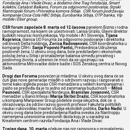
Fondacija Ana i Vlade Divac, a dodatno čine Trag fondacija, Smart
kolektiv, Catalyst Balkans, Forum za odgovorno poslovanje, Srpski
filantropski forum i Privredna komora Srbije. CSR forum podržavaju
kompanije Coca-Cola HBC Srbija, Eurobanka Srbija, OTP banka, Vip
mobile i Elixir group.
CSR forum započeće 8. marta od 12 časova
panelom Biznis i rodna
ravnopravnost, na kojem će učestvovati: Larisa Grizilo, Glavni direktor
ljudskih resursa i komunikacija, Vip mobile i A1 Slovenija,
Tijana
Koprivica
, članica UO Foruma za odgovorno poslovanje i direktorka
održivosti Delta holdinga
, Zorica Radovanović
, CSR koordinatorka u
kompaniji CRH i
Sanja Popović Pantić,
Predsednica Udruženja
poslovnih žena. U okviru ovog dana, biće predstavljen i ekonomski
položaj žena u Srbiji i pronalaženje balansa između privatnog i
poslovnog života, a učesnici će moći da se upoznaju i sa
aktivnostima Mitrovačke dobre bašte i SOS Ženskog centra iz Novog
Sada.
Drugi dan Foruma
posvećen je mladima. U okviru ovog dana će se
čuti glas nove generacije mladih o održivom razvoju i razgovarati o
tome kako izgleda posao CSR menadžera u velikim kompanijama i
zašto se predviđa da je to jedno od zanimanja budućnosti –
Miloš
Paunović
, CSR specijalista Nordeusa,
Branislav Jovanović
, CSR
menadžer u Banci Intesa i
Marija Škrbić Dražić
, CSR koordinatorka
u kompaniji Manpower Group podeliće svoja iskustva, dok će o
obrazovanju za održivi razvoj govoriti profesor Fakuteta političkih
nauka i rukovodilac master studija ekoloških politika,
Darko Nadić
. U
okviru ovog dana biće predstavljena Radna sveska za filantropiju
namenjena učesnicima osnovnih škola koju je u saradnji sa
Kreativnim centrom razvila Fondacija Ana i Vlade Divac.
Trećeg dana, 10. marta
očekuje nas niz razgovora o pronalaženju