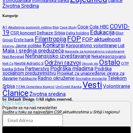
Vojvođanska
članice
Vojvođanska banka
Životna Sredina
Kategorije
COVID-
Coca-Cola HBC
A1
Akademija poslovnih veština
Blog
Case Study
19
Edukacija
CSR koncept
Delhaize Srbija
Delta holding
Elixir
FOP
Filantropija
FOP aktuelnosti
Erste bank
Group
Konkursi
Korporativno volontiranje
Javne politike
Lidl
Intervju
Mala i srednja preduzeća
Nagrada za korporativno volontiranje
Nefinansijsko izveštavanje
Nekategorizovano
Naš Beograd
Ostalo
Održivi razvoj
Nestlé Adriatic S
OTP
Nelt Co
Okrugli sto
Podrška mladima
Partnerstvo
Podrška
banka Srbija
socijalnom preduzetništvu
Projekat za unapređenje okvira za
Radno okruženje
Telekom
davanje
Publikacije
Socijalne inovacije
Vesti
Srbija
Volontiranje
UniCredit Banka
TITAN Cementara Kosjerić
Članice
Životna sredina
by Default Design ©All rights reserved.
DON’T MISS OUT!
Prijavite se na naš newsletter
budite u toku sa najsvežijim CSR aktuelnostima u Srbiji i regionu!
Prijava