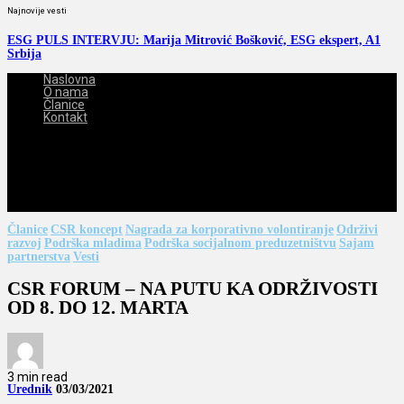
Najnovije vesti
ESG PULS INTERVJU: Marija Mitrović Bošković, ESG ekspert, A1
Srbija
Naslovna
O nama
Članice
Kontakt
2026-08-09
Članice
CSR koncept
Nagrada za korporativno volontiranje
Održivi
razvoj
Podrška mladima
Podrška socijalnom preduzetništvu
Sajam
partnerstva
Vesti
CSR FORUM – NA PUTU KA ODRŽIVOSTI
OD 8. DO 12. MARTA
3 min read
Urednik
03/03/2021