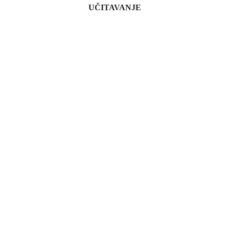
UČITAVANJE
O Forumu za odgovorno poslovanje