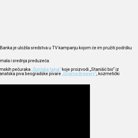
e Banka je uložila sredstva u TV kampanju kojom će im pružiti podršku
o, mala i srednja preduzeća.
šumskih pečuraka
„Šumska tajna“
koje proizvodi „Stanišić bio“ iz
zanatska piva beogradske pivare
„Dogma Brewery“
, kozmetički