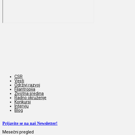
CSR
Vesti
Održivi razvoj
Filantropija
Životna sredina
Radno okruženje
Konkursi
Intervju
Blog
Prijavite se na naš Newsletter!
Mesečni pregled