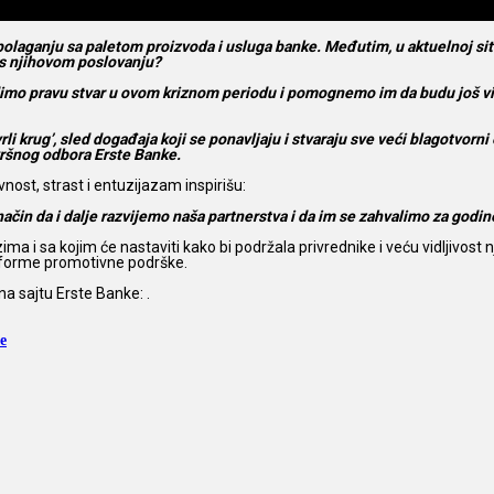
aganju sa paletom proizvoda i usluga banke. Međutim, u aktuelnoj situa
os njihovom poslovanju?
o pravu stvar u ovom kriznom periodu i pomognemo im da budu još vidljiv
i krug’, sled događaja koji se ponavljaju i stvaraju sve veći blagotvorn
vršnog odbora Erste Banke.
ivnost, strast i entuzijazam inspirišu:
način da i dalje razvijemo naša partnerstva i da im se zahvalimo za godin
 sa kojim će nastaviti kako bi podržala privrednike i veću vidljivost njih
e forme promotivne podrške.
na sajtu Erste Banke: .
e