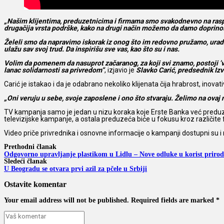
„Našim klijentima, preduzetnicima i firmama smo svakodnevno na raspol
drugačija vrsta podrške, kako na drugi način možemo da damo doprin
Želeli smo da napravimo iskorak iz onog što im redovno pružamo, uradim
ulažu sav svoj trud. Da inspirišu sve vas, kao što su i nas.
Volim da pomenem da nasuprot začaranog, za koji svi znamo, postoji ’vrl
lanac solidarnosti sa privredom“
, izjavio je
Slavko Carić, predsednik Iz
Carić je istakao i da je odabrano nekoliko klijenata čija hrabrost, inovat
„Oni veruju u sebe, svoje zaposlene i ono što stvaraju. Želimo na ovaj 
TV kampanja samo je jedan u nizu koraka koje Erste Banka već preduzima i
televizijske kampanje, a ostala preduzeća biće u fokusu kroz različit
Video priče privrednika i osnovne informacije o kampanji dostupni su i 
Prethodni članak
Odgovorno upravljanje plastikom u Lidlu – Nove odluke u korist prirod
Sledeći članak
U Beogradu se otvara prvi azil za pčele u Srbiji
Ostavite komentar
Your email address will not be published. Required fields are marked *