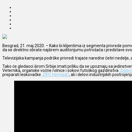
Beograd, 21. maj 2020. – Kako bi klijentima iz segmenta privrede pomog
da se direktno obrate najširem auditorijumu potrošača i predstave svoj
Televizijska kampanja podrške privredi trajaće naredne četiri nedelje, a
Tako će gledaoci širom Srbije imati priliku da se upoznaju sa jedin
Veternika, organske voćne rolnice i sokovi futoškog gazdinstva
„Dolov
preparati leskovačke
„DPC Hemigal“
, ali i delovi industrijskih postroj