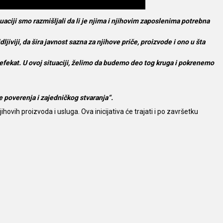
ciji smo razmišljali da li je njima i njihovim zaposlenima potrebna
iji, da šira javnost sazna za njihove priče, proizvode i ono u šta
i efekat. U ovoj situaciji, želimo da budemo deo tog kruga i pokrenemo
e poverenja i zajedničkog stvaranja“.
ovih proizvoda i usluga. Ova inicijativa će trajati i po završetku