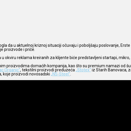
la da u aktuelnoj kriznoj situaciji očuvaju i poboljšaju poslovanje, Erst
e proizvode i priče.
 u okviru reklama kreiranih za klijente biće predstavljeni startapi, mikr
stvenim proizvodima domaćih kompanija, kao što su premium namazi od 
ac Organic“
, tekstilni proizvodi preduzeća
„Stotex“
iz Starih Banovaca, 
enja, koje proizvodi novosadski
„NS-Steel“
.