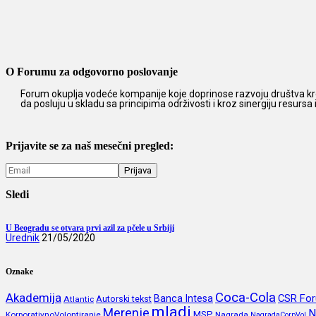
O Forumu za odgovorno poslovanje
Forum okuplja vodeće kompanije koje doprinose razvoju društva kro
da posluju u skladu sa principima održivosti i kroz sinergiju resursa
Prijavite se za naš mesečni pregled:
Sledi
U Beogradu se otvara prvi azil za pčele u Srbiji
Urednik
21/05/2020
Oznake
Coca-Cola
Akademija
CSR Fo
Banca Intesa
Autorski tekst
Atlantic
mladi
Merenje
N
MSP
KorporativnoVolontiranje
Nagrada
NagradaCorpVol