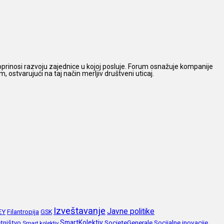
prinosi razvoju zajednice u kojoj posluje. Forum osnažuje kompanije
 ostvarujući na taj način merljiv društveni uticaj.
Izveštavanje
Javne politike
EY
Filantropija
GSK
SmartKolektiv
SocieteGenerale
Socijalne inovacije
tništvo
Smart kolektiv