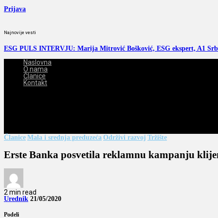
Prijava
Najnovije vesti
ESG PULS INTERVJU: Marija Mitrović Bošković, ESG ekspert, A1 Srb
Naslovna
O nama
Članice
Kontakt
2026-08-07
Članice
Mala i srednja preduzeća
Održivi razvoj
Tržište
Erste Banka posvetila reklamnu kampanju klij
2 min read
Urednik
21/05/2020
Podeli