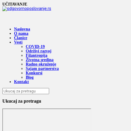
UČITAVANJE
Naslovna
O nama
Članice
Vesti
COVID-19
Održivi razvoj
Filantropija
Životna sredina
Radno okruženje
Sajam partnerstva
Konkursi
Blog
Kontakt
Ukucaj za pretragu