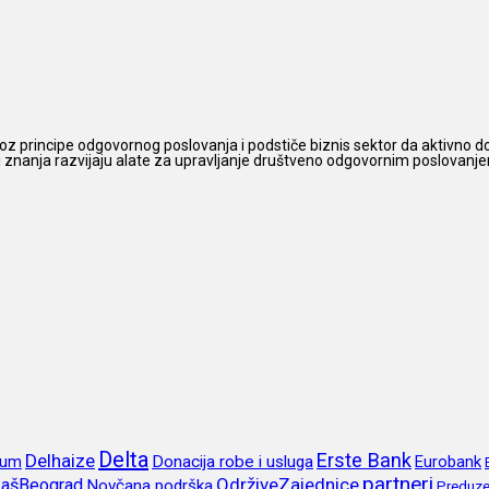
z principe odgovornog poslovanja i podstiče biznis sektor da aktivno do
 i znanja razvijaju alate za upravljanje društveno odgovornim poslovanjem,
Delta
Erste Bank
Delhaize
rum
Donacija robe i usluga
Eurobank
partneri
OdrživeZajednice
ašBeograd
Novčana podrška
Preduze