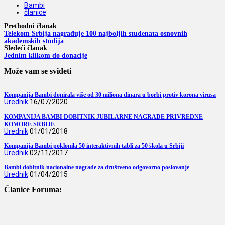
Bambi
članice
Prethodni članak
Telekom Srbija nagrađuje 100 najboljih studenata osnovnih
akademskih studija
Sledeći članak
Jednim klikom do donacije
Može vam se svideti
Kompanija Bambi donirala više od 30 miliona dinara u borbi protiv korona virusa
Urednik
16/07/2020
KOMPANIJA BAMBI DOBITNIK JUBILARNE NAGRADE PRIVREDNE
KOMORE SRBIJE
Urednik
01/01/2018
Kompanija Bambi poklonila 50 interaktivnih tabli za 50 škola u Srbiji
Urednik
02/11/2017
Bambi dobitnik nacionalne nagrade za društveno odgovorno poslovanje
Urednik
01/04/2015
Članice Foruma: