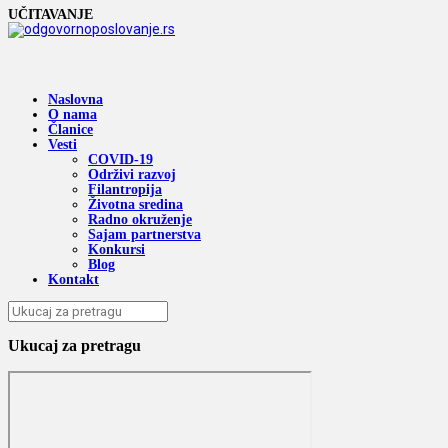
UČITAVANJE
Naslovna
O nama
Članice
Vesti
COVID-19
Održivi razvoj
Filantropija
Životna sredina
Radno okruženje
Sajam partnerstva
Konkursi
Blog
Kontakt
Ukucaj za pretragu