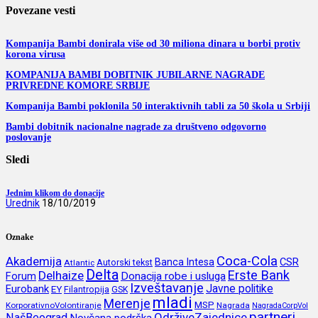
Povezane vesti
Kompanija Bambi donirala više od 30 miliona dinara u borbi protiv
korona virusa
KOMPANIJA BAMBI DOBITNIK JUBILARNE NAGRADE
PRIVREDNE KOMORE SRBIJE
Kompanija Bambi poklonila 50 interaktivnih tabli za 50 škola u Srbiji
Bambi dobitnik nacionalne nagrade za društveno odgovorno
poslovanje
Sledi
Jednim klikom do donacije
Urednik
18/10/2019
Oznake
Coca-Cola
Akademija
CSR
Banca Intesa
Autorski tekst
Atlantic
Delta
Erste Bank
Delhaize
Forum
Donacija robe i usluga
Izveštavanje
Javne politike
Eurobank
EY
Filantropija
GSK
mladi
Merenje
MSP
KorporativnoVolontiranje
Nagrada
NagradaCorpVol
partneri
OdrživeZajednice
NašBeograd