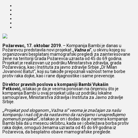
Požarevac, 17. oktobar 2019.
– Kompanija Bambi je danas u
Požarevcu predstavila novi projekat „
Važna si
“, u okviru kojeg su
organizovani besplatani mamografski pregledi
za zainteresovane
žene na teritoriji Grada Požarevca uzrasta od 45 do 69 godina.
Projekat je realizovan uz podršku Ministarstva zdravlja, grada
Požarevaca, kao i Instituta za javno zdravlje Srbije „Dr Milan
Jovanović Batut“, koji su takođe prepoznali važnost teme borbe
protiv raka dojke, kao i rane dijagnostike i same prevencije.
Direktor pravnih poslova u kompaniji Bambi Vukašin
Petković,
istakao je da je veoma ponosan na činjenicu što je
kompanija Bambi u ovaj projekat ušla uz podršku lokalne
samouprave, Ministarstva zdravlja i Instituta za Javno zdravlje
Srbije.
„
Projekat pod sloganom „Važna si“ veoma je značajan za našu
kompaniju i naš cilj je da nastavimo da razvijamo i unapređujemo
pomenuti projekat
“, istakao je on i dodao da je namera kompanije
Bambi bila da u mesecu oktobru, kada se i obeležava borba protiv
raka dojke, omogući ženama uzrasta od 45 do 69 godina iz
Požarevca, da besplatno obave mamografske preglede.