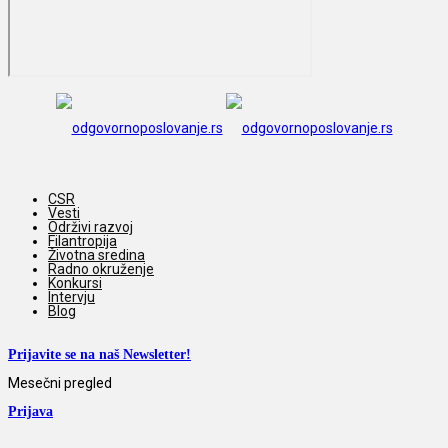
CSR
Vesti
Održivi razvoj
Filantropija
Životna sredina
Radno okruženje
Konkursi
Intervju
Blog
Prijavite se na naš Newsletter!
Mesečni pregled
Prijava