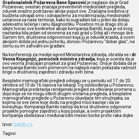
Gradonačelnik Požarevca Bane Spasović
je naglasio da je Grad
Požarevac, svestan značaja preventivnih medicinskih pregleda,
oduvek snažno podržavao akcije poput ove. Značajna sredstva iz
budžeta odvajali smo i odvajaćemo za modernizaciju medicinskih
ustanova sa naše teritorije, kako bi sugrađani bili u prilici da dobiju
adekvatno lečenje i ranu dijagnostiku. Posebno mi je drago što je
idejni tvorac ove konkretne akcije kompanija Bambi, koja je od svog
nastanka bila jedan od sinonima za naš grad u Srbiji ali i mnogo šire.
Samim tim, društvena odgovornost koja ju je oduvek krasila, a ovom
akcijom dobila još jednu potvrdu, donosi i Požarevcu “dobar glas”, na
čemu su im zahvalni svi građani.
Na konferenciji za medije ispred Ministarstva zdravlja, obratila se i
dr
Vesna Knjeginjić, pomoćnik ministra zdravlja
, koja je ocenila da je
ovo veoma značajan projekat za grad Požarevac. Ona je dodala da je
kompanija Bambi ovim primerom na najlepši način pokazala važnost
brige o društvenoj zajednici i zdravlju svih žena.
Besplatni mamografski pregledi odvijaju se u periodu od 17. do 20.
oktobra od 10 do 16 časova na lokaciji Trg oslobođenja u Požarevcu.
Mamografija predstavlja rendgenski pregled za otkivanje promena u
dojci koje se ne mogu otkriti drugim vrstama pregleda, a besplatne
mamografske preglede u Požarevcu obavljaće tim stručnjaka, sa
kojima će sve žene koje dođu na pregled moći kasnije i da se
konsultuju. Kompanija Bambi nastoji da kroz društveno odgovorne
projekte pomogne zajednici u kojoj posluje, a ovim projektom
kompanija obeležava i međunarodni mesec borbe protiv raka dojke.
bambi.rs
Izvor:
Tagovi: