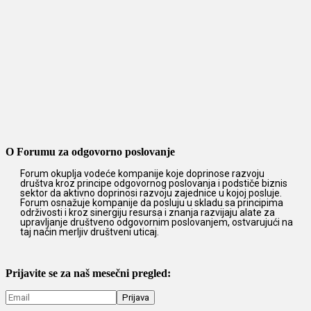
O Forumu za odgovorno poslovanje
Forum okuplja vodeće kompanije koje doprinose razvoju
društva kroz principe odgovornog poslovanja i podstiče biznis
sektor da aktivno doprinosi razvoju zajednice u kojoj posluje.
Forum osnažuje kompanije da posluju u skladu sa principima
održivosti i kroz sinergiju resursa i znanja razvijaju alate za
upravljanje društveno odgovornim poslovanjem, ostvarujući na
taj način merljiv društveni uticaj.
Prijavite se za naš mesečni pregled: