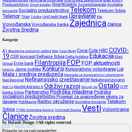
Novčana podrška
SmartKolektiv
SocieteGenerale
Socijalne
Preduzetništvo
Smart kolektiv
Telekom
Socijalno preduzetništvo
inovacije
Telekom Srbija
Upravljanje
Telenor
Titan
UniCredit Bank
Vip
Tržište
Zajednica
Vojvođanska
članice
Vojvođanska banka
Životna Sredina
Kategorije
COVID-
Coca-Cola HBC
A1
Akademija poslovnih veština
Blog
Case Study
19
Edukacija
CSR koncept
Delhaize Srbija
Delta holding
Elixir
FOP
Filantropija
FOP aktuelnosti
Erste bank
Group
Konkursi
Korporativno volontiranje
Javne politike
Lidl
Intervju
Mala i srednja preduzeća
Nagrada za korporativno volontiranje
Nefinansijsko izveštavanje
Nekategorizovano
Naš Beograd
Ostalo
Održivi razvoj
Nestlé Adriatic S
OTP
Nelt Co
Okrugli sto
Podrška mladima
Partnerstvo
Podrška
banka Srbija
socijalnom preduzetništvu
Projekat za unapređenje okvira za
Radno okruženje
Telekom
davanje
Publikacije
Socijalne inovacije
Vesti
Srbija
Volontiranje
UniCredit Banka
TITAN Cementara Kosjerić
Članice
Životna sredina
by Default Design ©All rights reserved.
DON’T MISS OUT!
Prijavite se na naš newsletter