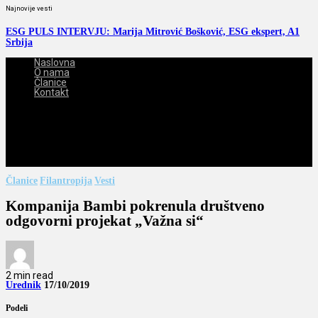
Najnovije vesti
ESG PULS INTERVJU: Marija Mitrović Bošković, ESG ekspert, A1
Srbija
Naslovna
O nama
Članice
Kontakt
2026-08-10
Članice
Filantropija
Vesti
Kompanija Bambi pokrenula društveno
odgovorni projekat „Važna si“
2 min read
Urednik
17/10/2019
Podeli