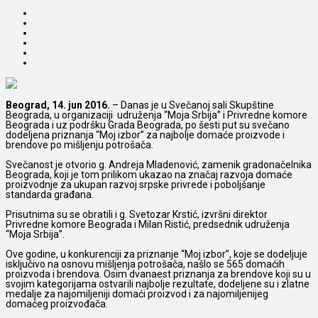
Beograd, 14. jun 2016.
– Danas je u Svečanoj sali Skupštine
Beograda, u organizaciji
udruženja “Moja Srbija” i Privredne komore
Beograda i uz podršku Grada Beograda, po šesti put su svečano
dodeljena priznanja “Moj izbor” za najbolje domaće proizvode i
brendove po mišljenju potrošača.
Svečanost je otvorio g. Andreja Mladenović, zamenik gradonačelnika
Beograda, koji je tom prilikom ukazao na značaj razvoja domaće
proizvodnje za ukupan razvoj srpske privrede i poboljšanje
standarda građana.
Prisutnima su se obratili i g. Svetozar Krstić, izvršni direktor
Privredne komore Beograda i Milan Ristić, predsednik udruženja
“Moja Srbija”.
Ove godine, u konkurenciji za priznanje “Moj izbor”, koje se dodeljuje
isključivo na osnovu mišljenja potrošača, našlo se 565 domaćih
proizvoda i brendova. Osim dvanaest priznanja za brendove koji su u
svojim kategorijama ostvarili najbolje rezultate, dodeljene su i zlatne
medalje za najomiljeniji domaći proizvod i za najomiljenijeg
domaćeg proizvođača.