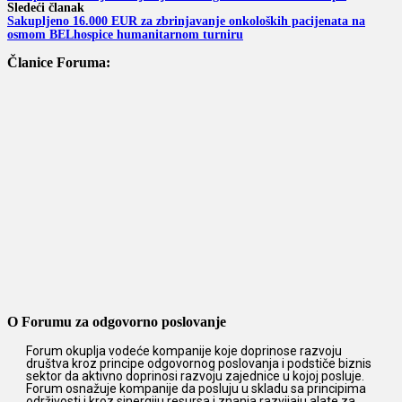
Sledeći članak
Sakupljeno 16.000 EUR za zbrinjavanje onkoloških pacijenata na
osmom BELhospice humanitarnom turniru
Članice Foruma:
O Forumu za odgovorno poslovanje
Forum okuplja vodeće kompanije koje doprinose razvoju
društva kroz principe odgovornog poslovanja i podstiče biznis
sektor da aktivno doprinosi razvoju zajednice u kojoj posluje.
Forum osnažuje kompanije da posluju u skladu sa principima
održivosti i kroz sinergiju resursa i znanja razvijaju alate za