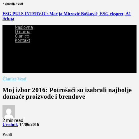
Najnovije vesti
ESG PULS INTERVJU: Marija Mitrović Bošković, ESG ekspert, A1
Srbija
Naslovna
O nama
Članice
Kontakt
2026-08-07
Članice
Vesti
Moj izbor 2016: Potrošači su izabrali najbolje
domaće proizvode i brendove
2 min read
Urednik
14/06/2016
Podeli