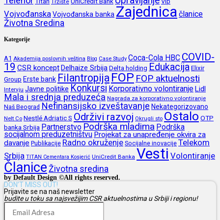
Upravljanje
Telenor
Titan
UniCredit Bank
Vip
Tržište
Zajednica
Vojvođanska
članice
Vojvođanska banka
Životna Sredina
Kategorije
COVID-
Coca-Cola HBC
A1
Akademija poslovnih veština
Blog
Case Study
19
Edukacija
CSR koncept
Delhaize Srbija
Delta holding
Elixir
FOP
Filantropija
FOP aktuelnosti
Erste bank
Group
Konkursi
Korporativno volontiranje
Javne politike
Lidl
Intervju
Mala i srednja preduzeća
Nagrada za korporativno volontiranje
Nefinansijsko izveštavanje
Nekategorizovano
Naš Beograd
Ostalo
Održivi razvoj
Nestlé Adriatic S
OTP
Nelt Co
Okrugli sto
Podrška mladima
Partnerstvo
Podrška
banka Srbija
socijalnom preduzetništvu
Projekat za unapređenje okvira za
Radno okruženje
Telekom
davanje
Publikacije
Socijalne inovacije
Vesti
Srbija
Volontiranje
UniCredit Banka
TITAN Cementara Kosjerić
Članice
Životna sredina
by Default Design ©All rights reserved.
DON’T MISS OUT!
Prijavite se na naš newsletter
budite u toku sa najsvežijim CSR aktuelnostima u Srbiji i regionu!