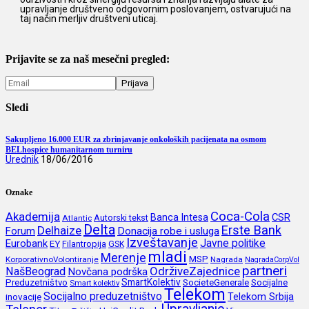
upravljanje društveno odgovornim poslovanjem, ostvarujući na
taj način merljiv društveni uticaj.
Prijavite se za naš mesečni pregled:
Sledi
Sakupljeno 16.000 EUR za zbrinjavanje onkoloških pacijenata na osmom
BELhospice humanitarnom turniru
Urednik
18/06/2016
Oznake
Coca-Cola
Akademija
CSR
Banca Intesa
Autorski tekst
Atlantic
Delta
Erste Bank
Delhaize
Forum
Donacija robe i usluga
Izveštavanje
Javne politike
Eurobank
EY
Filantropija
GSK
mladi
Merenje
MSP
KorporativnoVolontiranje
Nagrada
NagradaCorpVol
partneri
OdrživeZajednice
NašBeograd
Novčana podrška
SmartKolektiv
SocieteGenerale
Socijalne
Preduzetništvo
Smart kolektiv
Telekom
Socijalno preduzetništvo
inovacije
Telekom Srbija