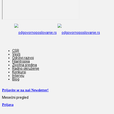
CSR
Vesti
Održivi razvoj
Filantropija
Životna sredina
Radno okruženje
Konkursi
Intervju
Blog
Prijavite se na naš Newsletter!
Mesečni pregled
Prijava