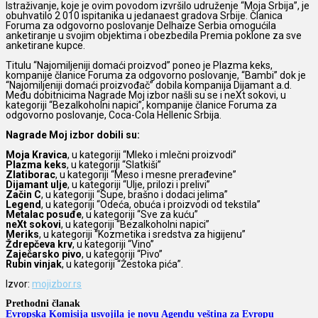
Istraživanje, koje je ovim povodom izvršilo udruženje “Moja Srbija”, je
obuhvatilo 2 010 ispitanika u jedanaest gradova Srbije. Članica
Foruma za odgovorno poslovanje Delhaize Serbia omogućila
anketiranje u svojim objektima i obezbedila Premia poklone za sve
anketirane kupce.
Titulu “Najomiljeniji domaći proizvod” poneo je Plazma keks,
kompanije članice Foruma za odgovorno poslovanje, “Bambi” dok je
“Najomiljeniji domaći proizvođač” dobila kompanija Dijamant a.d.
Među dobitnicima Nagrade Moj izbor našli su se i neXt sokovi, u
kategoriji “Bezalkoholni napici”, kompanije članice Foruma za
odgovorno poslovanje, Coca-Cola Hellenic Srbija.
Nagrade Moj izbor dobili su:
Moja Kravica
, u kategoriji “Mleko i mlečni proizvodi”
Plazma keks
, u kategoriji “Slatkiši”
Zlatiborac
, u kategoriji “Meso i mesne prerađevine”
Dijamant ulje
, u kategoriji “Ulje, prilozi i prelivi”
Začin C
, u kategoriji “Supe, brašno i dodaci jelima”
Legend
, u kategoriji “Odeća, obuća i proizvodi od tekstila”
Metalac posuđe
, u kategoriji “Sve za kuću”
neXt sokovi
, u kategoriji “Bezalkoholni napici”
Meriks
, u kategoriji “Kozmetika i sredstva za higijenu”
Ždrepčeva krv
, u kategoriji “Vino”
Zaječarsko pivo
, u kategoriji “Pivo”
Rubin vinjak
, u kategoriji “Žestoka pića”.
Izvor:
mojizbor.rs
Prethodni članak
Evropska Komisija usvojila je novu Agendu veština za Evropu