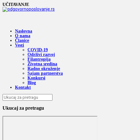
UČITAVANJE
Naslovna
O nama
Članice
Vesti
COVID-19
Održivi razvoj
Filantropija
Životna sredina
Radno okruženje
Sajam partnerstva
Konkursi
Blog
Kontakt
Ukucaj za pretragu