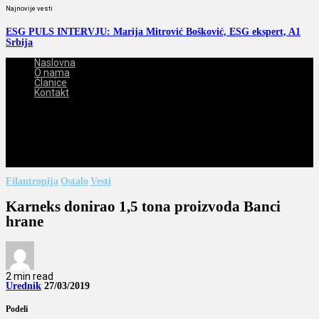
Najnovije vesti
ESG PULS INTERVJU: Marija Mitrović Bošković, ESG ekspert, A1
Srbija
Naslovna
O nama
Članice
Kontakt
2026-08-07
Filantropija
Ostalo
Vesti
Karneks donirao 1,5 tona proizvoda Banci
hrane
2 min read
Urednik
27/03/2019
Podeli