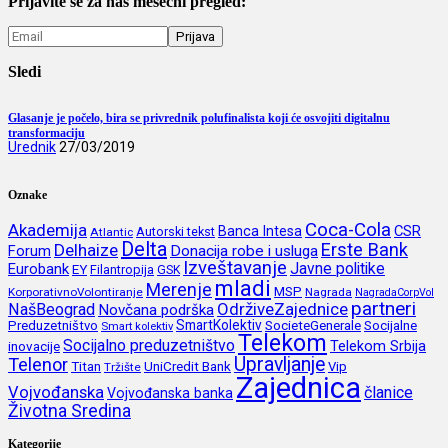
Prijavite se za naš mesečni pregled:
Sledi
Glasanje je počelo, bira se privrednik polufinalista koji će osvojiti digitalnu
transformaciju
Urednik
27/03/2019
Oznake
Coca-Cola
Akademija
CSR
Banca Intesa
Autorski tekst
Atlantic
Delta
Erste Bank
Delhaize
Forum
Donacija robe i usluga
Izveštavanje
Javne politike
Eurobank
EY
Filantropija
GSK
mladi
Merenje
MSP
KorporativnoVolontiranje
Nagrada
NagradaCorpVol
partneri
OdrživeZajednice
NašBeograd
Novčana podrška
SmartKolektiv
SocieteGenerale
Socijalne
Preduzetništvo
Smart kolektiv
Telekom
Socijalno preduzetništvo
inovacije
Telekom Srbija
Upravljanje
Telenor
Titan
UniCredit Bank
Vip
Tržište
Zajednica
Vojvođanska
članice
Vojvođanska banka
Životna Sredina
Kategorije