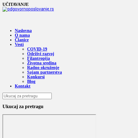
UČITAVANJE
Naslovna
O nama
Članice
Vesti
COVID-19
Održivi razvoj
Filantropija
Životna sredina
Radno okruženje
Sajam partnerstva
Konkursi
Blog
Kontakt
Ukucaj za pretragu