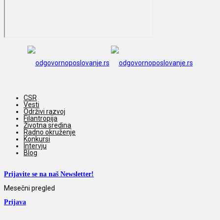
CSR
Vesti
Održivi razvoj
Filantropija
Životna sredina
Radno okruženje
Konkursi
Intervju
Blog
Prijavite se na naš Newsletter!
Mesečni pregled
Prijava