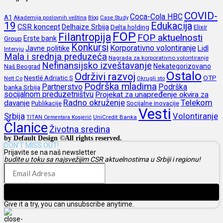
COVID-
Coca-Cola HBC
A1
Akademija poslovnih veština
Blog
Case Study
19
Edukacija
CSR koncept
Delhaize Srbija
Delta holding
Elixir
FOP
Filantropija
FOP aktuelnosti
Erste bank
Group
Konkursi
Korporativno volontiranje
Javne politike
Lidl
Intervju
Mala i srednja preduzeća
Nagrada za korporativno volontiranje
Nefinansijsko izveštavanje
Nekategorizovano
Naš Beograd
Ostalo
Održivi razvoj
Nestlé Adriatic S
OTP
Nelt Co
Okrugli sto
Podrška mladima
Partnerstvo
Podrška
banka Srbija
socijalnom preduzetništvu
Projekat za unapređenje okvira za
Radno okruženje
Telekom
davanje
Publikacije
Socijalne inovacije
Vesti
Srbija
Volontiranje
UniCredit Banka
TITAN Cementara Kosjerić
Članice
Životna sredina
by Default Design ©All rights reserved.
DON’T MISS OUT!
Prijavite se na naš newsletter
budite u toku sa najsvežijim CSR aktuelnostima u Srbiji i regionu!
Prijava
Give it a try, you can unsubscribe anytime.