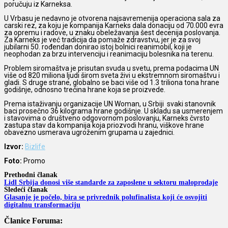
poručuju iz Karneksa.
U Vrbasu je nedavno je otvorena najsavremenija operaciona sala za
carski rez, za koju je kompanija Karneks dala donaciju od 70.000 evra
za opremu i radove, u znaku obeležavanja šest decenija poslovanja.
Za Karneks je već tradicija da pomaže zdravstvu, jer je za svoj
jubilarni 50. rođendan donirao istoj bolnici reanimobil, koji je
neophodan za brzu intervenciju i reanimaciju bolesnika na terenu.
Problem siromaštva je prisutan svuda u svetu, prema podacima UN
više od 820 miliona ljudi širom sveta živi u ekstremnom siromaštvu i
gladi. S druge strane, globalno se baci više od 1.3 triliona tona hrane
godišnje, odnosno trećina hrane koja se proizvede.
Prema istaživanju organizacije UN Woman, u Srbiji svaki stanovnik
baci prosečno 36 kilograma hrane godišnje. U skladu sa usmerenjem
i stavovima o društveno odgovornom poslovanju, Karneks čvrsto
zastupa stav da kompanija koja priozvodi hranu, viškove hrane
obavezno usmerava ugroženim grupama u zajednici.
Izvor:
Bizlife
Foto:
Promo
Prethodni članak
Lidl Srbija donosi više standarde za zaposlene u sektoru maloprodaje
Sledeći članak
Glasanje je počelo, bira se privrednik polufinalista koji će osvojiti
digitalnu transformaciju
Članice Foruma: