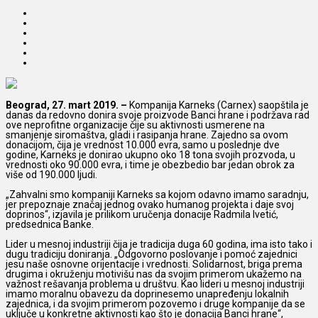
Beograd, 27. mart 2019. –
Kompanija Karneks (Carnex) saopštila je
danas da redovno donira svoje proizvode Banci hrane i podržava rad
ove neprofitne organizacije čije su aktivnosti usmerene na
smanjenje siromaštva, gladi i rasipanja hrane. Zajedno sa ovom
donacijom, čija je vrednost 10.000 evra, samo u poslednje dve
godine, Karneks je donirao ukupno oko 18 tona svojih prozvoda, u
vrednosti oko 90.000 evra, i time je obezbedio bar jedan obrok za
više od 190.000 ljudi.
„Zahvalni smo kompaniji Karneks sa kojom odavno imamo saradnju,
jer prepoznaje značaj jednog ovako humanog projekta i daje svoj
doprinos“, izjavila je prilikom uručenja donacije Radmila Ivetić,
predsednica Banke.
Lider u mesnoj industriji čija je tradicija duga 60 godina, ima isto tako i
dugu tradiciju doniranja. „Odgovorno poslovanje i pomoć zajednici
jesu naše osnovne orijentacije i vrednosti. Solidarnost, briga prema
drugima i okruženju motivišu nas da svojim primerom ukažemo na
važnost rešavanja problema u društvu. Kao lideri u mesnoj industriji
imamo moralnu obavezu da doprinesemo unapređenju lokalnih
zajednica, i da svojim primerom pozovemo i druge kompanije da se
uključe u konkretne aktivnosti kao što je donacija Banci hrane“,