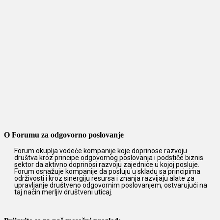
O Forumu za odgovorno poslovanje
Forum okuplja vodeće kompanije koje doprinose razvoju
društva kroz principe odgovornog poslovanja i podstiče biznis
sektor da aktivno doprinosi razvoju zajednice u kojoj posluje.
Forum osnažuje kompanije da posluju u skladu sa principima
održivosti i kroz sinergiju resursa i znanja razvijaju alate za
upravljanje društveno odgovornim poslovanjem, ostvarujući na
taj način merljiv društveni uticaj.