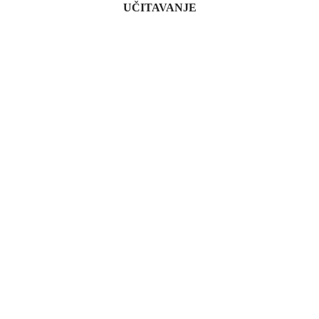
UČITAVANJE
O Forumu za odgovorno poslovanje