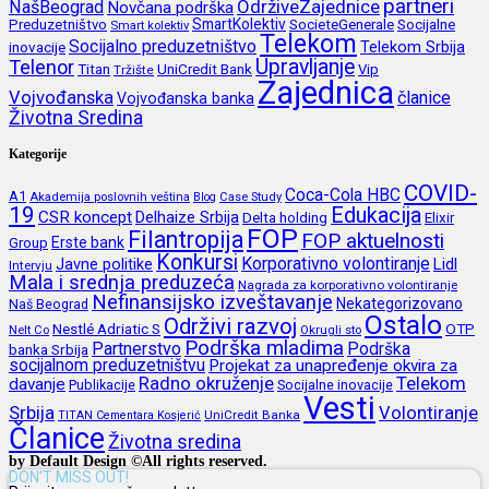
partneri
OdrživeZajednice
NašBeograd
Novčana podrška
SmartKolektiv
SocieteGenerale
Socijalne
Preduzetništvo
Smart kolektiv
Telekom
Socijalno preduzetništvo
inovacije
Telekom Srbija
Upravljanje
Telenor
Titan
UniCredit Bank
Vip
Tržište
Zajednica
Vojvođanska
članice
Vojvođanska banka
Životna Sredina
Kategorije
COVID-
Coca-Cola HBC
A1
Akademija poslovnih veština
Blog
Case Study
19
Edukacija
CSR koncept
Delhaize Srbija
Delta holding
Elixir
FOP
Filantropija
FOP aktuelnosti
Erste bank
Group
Konkursi
Korporativno volontiranje
Javne politike
Lidl
Intervju
Mala i srednja preduzeća
Nagrada za korporativno volontiranje
Nefinansijsko izveštavanje
Nekategorizovano
Naš Beograd
Ostalo
Održivi razvoj
Nestlé Adriatic S
OTP
Nelt Co
Okrugli sto
Podrška mladima
Partnerstvo
Podrška
banka Srbija
socijalnom preduzetništvu
Projekat za unapređenje okvira za
Radno okruženje
Telekom
davanje
Publikacije
Socijalne inovacije
Vesti
Srbija
Volontiranje
UniCredit Banka
TITAN Cementara Kosjerić
Članice
Životna sredina
by Default Design ©All rights reserved.
DON’T MISS OUT!