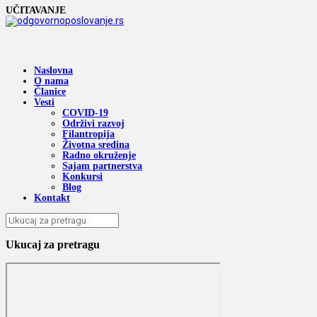
UČITAVANJE
Naslovna
O nama
Članice
Vesti
COVID-19
Održivi razvoj
Filantropija
Životna sredina
Radno okruženje
Sajam partnerstva
Konkursi
Blog
Kontakt
Ukucaj za pretragu