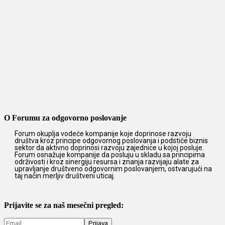
O Forumu za odgovorno poslovanje
Forum okuplja vodeće kompanije koje doprinose razvoju
društva kroz principe odgovornog poslovanja i podstiče biznis
sektor da aktivno doprinosi razvoju zajednice u kojoj posluje.
Forum osnažuje kompanije da posluju u skladu sa principima
održivosti i kroz sinergiju resursa i znanja razvijaju alate za
upravljanje društveno odgovornim poslovanjem, ostvarujući na
taj način merljiv društveni uticaj.
Prijavite se za naš mesečni pregled: