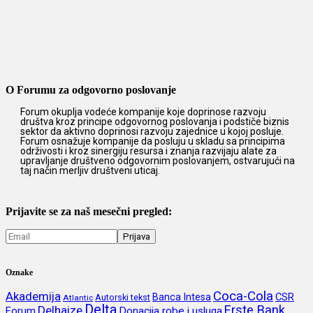
O Forumu za odgovorno poslovanje
Forum okuplja vodeće kompanije koje doprinose razvoju
društva kroz principe odgovornog poslovanja i podstiče biznis
sektor da aktivno doprinosi razvoju zajednice u kojoj posluje.
Forum osnažuje kompanije da posluju u skladu sa principima
održivosti i kroz sinergiju resursa i znanja razvijaju alate za
upravljanje društveno odgovornim poslovanjem, ostvarujući na
taj način merljiv društveni uticaj.
Prijavite se za naš mesečni pregled:
Oznake
Coca-Cola
Akademija
CSR
Banca Intesa
Autorski tekst
Atlantic
Delta
Erste Bank
Delhaize
Forum
Donacija robe i usluga