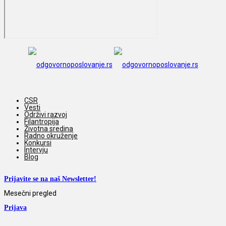
CSR
Vesti
Održivi razvoj
Filantropija
Životna sredina
Radno okruženje
Konkursi
Intervju
Blog
Prijavite se na naš Newsletter!
Mesečni pregled
Prijava