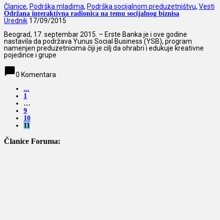
Članice
,
Podrška mladima
,
Podrška socijalnom preduzetništvu
,
Vesti
Održana interaktivna radionica na temu socijalnog biznisa
Urednik
17/09/2015
Beograd, 17. septembar 2015. – Erste Banka je i ove godine
nastavila da podržava Yunus Social Business (YSB), program
namenjen preduzetnicima čiji je cilj da ohrabri i edukuje kreativne
pojedince i grupe
chat_bubble
0 Komentara
...
1
…
9
10
11
Članice Foruma: