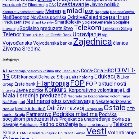
Izveštavanje
Javne politike
Eurobank
EY
Filantropija
GSK
mladi
Merenje
MSP
KorporativnoVolontiranje
Nagrada
NagradaCorpVol
partneri
OdrživeZajednice
NašBeograd
Novčana podrška
SmartKolektiv
SocieteGenerale
Socijalne
Preduzetništvo
Smart kolektiv
Telekom
Socijalno preduzetništvo
inovacije
Telekom Srbija
Upravljanje
Telenor
Titan
UniCredit Bank
Vip
Tržište
Zajednica
Vojvođanska
članice
Vojvođanska banka
Životna Sredina
Kategorije
COVID-
Coca-Cola HBC
A1
Akademija poslovnih veština
Blog
Case Study
19
Edukacija
CSR koncept
Delhaize Srbija
Delta holding
Elixir
FOP
Filantropija
FOP aktuelnosti
Erste bank
Group
Konkursi
Korporativno volontiranje
Javne politike
Lidl
Intervju
Mala i srednja preduzeća
Nagrada za korporativno volontiranje
Nefinansijsko izveštavanje
Nekategorizovano
Naš Beograd
Ostalo
Održivi razvoj
Nestlé Adriatic S
OTP
Nelt Co
Okrugli sto
Podrška mladima
Partnerstvo
Podrška
banka Srbija
socijalnom preduzetništvu
Projekat za unapređenje okvira za
Radno okruženje
Telekom
davanje
Publikacije
Socijalne inovacije
Vesti
Srbija
Volontiranje
UniCredit Banka
TITAN Cementara Kosjerić