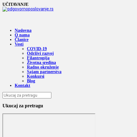
UČITAVANJE
Naslovna
O nama
Članice
Vesti
COVID-19
Održivi razvoj
Filantropija
Životna sredina
Radno okruženje
Sajam partnerstva
Konkursi
Blog
Kontakt
Ukucaj za pretragu