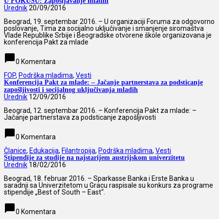
U FOKUSU: Zapošljavanje mladih
Urednik
20/09/2016
Beograd, 19. septembar 2016. – U organizaciji Foruma za odgovorno
poslovanje, Tima za socijalno uključivanje i smanjenje siromaštva
Vlade Republike Srbije i Beogradske otvorene škole organizovana je
konferencija Pakt za mlade
chat_bubble
0 Komentara
FOP
,
Podrška mladima
,
Vesti
Konferencija Pakt za mlade: – Jačanje partnerstava za podsticanje
zapošljivosti i socijalnog uključivanja mladih
Urednik
12/09/2016
Beograd, 12. septembar 2016. – Konferencija Pakt za mlade: –
Jačanje partnerstava za podsticanje zapošljivosti
chat_bubble
0 Komentara
Članice
,
Edukacija
,
Filantropija
,
Podrška mladima
,
Vesti
Stipendije za studije na najstarijem austrijskom univerzitetu
Urednik
18/02/2016
Beograd, 18. februar 2016. – Sparkasse Banka i Erste Banka u
saradnji sa Univerzitetom u Gracu raspisale su konkurs za programe
stipendije „Best of South – East“.
chat_bubble
0 Komentara