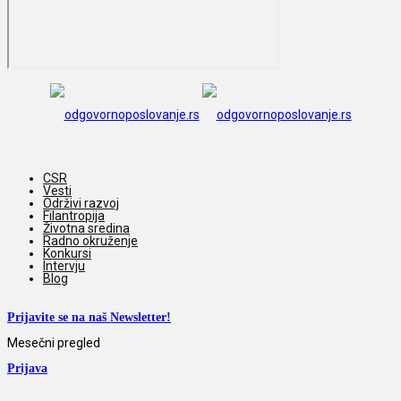
CSR
Vesti
Održivi razvoj
Filantropija
Životna sredina
Radno okruženje
Konkursi
Intervju
Blog
Prijavite se na naš Newsletter!
Mesečni pregled
Prijava