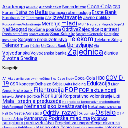
Coca-Cola
Akademija
CSR
Banca Intesa
Autorski tekst
Atlantic
Delta
Erste Bank
Delhaize
Forum
Donacija robe i usluga
Izveštavanje
Javne politike
Eurobank
EY
Filantropija
GSK
mladi
Merenje
MSP
KorporativnoVolontiranje
Nagrada
NagradaCorpVol
partneri
OdrživeZajednice
NašBeograd
Novčana podrška
SmartKolektiv
SocieteGenerale
Socijalne
Preduzetništvo
Smart kolektiv
Telekom
Socijalno preduzetništvo
inovacije
Telekom Srbija
Upravljanje
Telenor
Titan
UniCredit Bank
Vip
Tržište
Zajednica
Vojvođanska
članice
Vojvođanska banka
Životna Sredina
Kategorije
COVID-
Coca-Cola HBC
A1
Akademija poslovnih veština
Blog
Case Study
19
Edukacija
CSR koncept
Delhaize Srbija
Delta holding
Elixir
FOP
Filantropija
FOP aktuelnosti
Erste bank
Group
Konkursi
Korporativno volontiranje
Javne politike
Lidl
Intervju
Mala i srednja preduzeća
Nagrada za korporativno volontiranje
Nefinansijsko izveštavanje
Nekategorizovano
Naš Beograd
Ostalo
Održivi razvoj
Nestlé Adriatic S
OTP
Nelt Co
Okrugli sto
Podrška mladima
Partnerstvo
Podrška
banka Srbija
socijalnom preduzetništvu
Projekat za unapređenje okvira za
Radno okruženje
Telekom
davanje
Publikacije
Socijalne inovacije