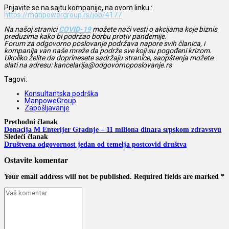
Prijavite se na sajtu kompanije, na ovom linku.:
https://manpowergroup.rs/job/4177
Na našoj stranici
COVID-19
možete naći vesti o akcijama koje biznis
preduzima kako bi podržao borbu protiv pandemije
.
Forum za odgovorno poslovanje podržava napore svih članica, i
kompanija van naše mreže da podrže sve koji su pogođeni krizom.
Ukoliko želite da doprinesete sadržaju stranice, saopštenja možete
slati na adresu: kancelarija@odgovornoposlovanje.rs
Tagovi:
Konsultantska podrška
ManpoweGroup
Zapošljavanje
Prethodni članak
Donacija M Enterijer Gradnje – 11 miliona dinara srpskom zdravstvu
Sledeći članak
Društvena odgovornost jedan od temelja postcovid društva
Ostavite komentar
Your email address will not be published. Required fields are marked *