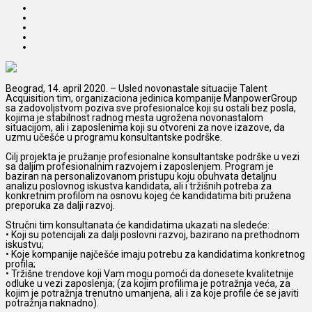
Beograd, 14. april 2020. – Usled novonastale situacije Talent
Acquisition tim, organizaciona jedinica kompanije ManpowerGroup
sa zadovoljstvom poziva sve profesionalce koji su ostali bez posla,
kojima je stabilnost radnog mesta ugrožena novonastalom
situacijom, ali i zaposlenima koji su otvoreni za nove izazove, da
uzmu učešće u programu konsultantske podrške.
Cilj projekta je pružanje profesionalne konsultantske podrške u vezi
sa daljim profesionalnim razvojem i zaposlenjem. Program je
baziran na personalizovanom pristupu koju obuhvata detaljnu
analizu poslovnog iskustva kandidata, ali i tržišnih potreba za
konkretnim profilom na osnovu kojeg će kandidatima biti pružena
preporuka za dalji razvoj.
Stručni tim konsultanata će kandidatima ukazati na sledeće:
• Koji su potencijali za dalji poslovni razvoj, bazirano na prethodnom
iskustvu;
• Koje kompanije najčešće imaju potrebu za kandidatima konkretnog
profila;
• Tržišne trendove koji Vam mogu pomoći da donesete kvalitetnije
odluke u vezi zaposlenja; (za kojim profilima je potražnja veća, za
kojim je potražnja trenutno umanjena, ali i za koje profile će se javiti
potražnja naknadno).