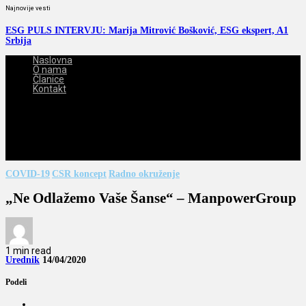
Najnovije vesti
ESG PULS INTERVJU: Marija Mitrović Bošković, ESG ekspert, A1
Srbija
Naslovna
O nama
Članice
Kontakt
2026-08-08
COVID-19
CSR koncept
Radno okruženje
„Ne Odlažemo Vaše Šanse“ – ManpowerGroup
1 min read
Urednik
14/04/2020
Podeli