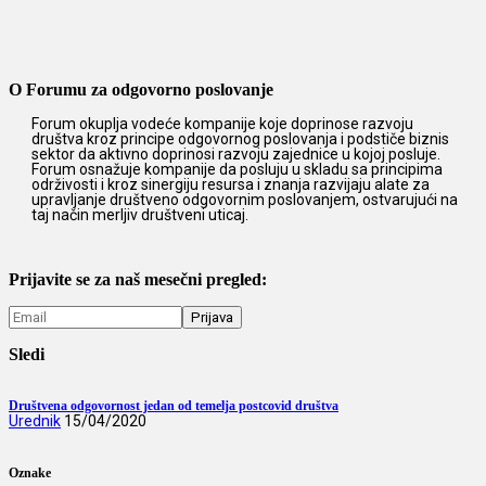
O Forumu za odgovorno poslovanje
Forum okuplja vodeće kompanije koje doprinose razvoju
društva kroz principe odgovornog poslovanja i podstiče biznis
sektor da aktivno doprinosi razvoju zajednice u kojoj posluje.
Forum osnažuje kompanije da posluju u skladu sa principima
održivosti i kroz sinergiju resursa i znanja razvijaju alate za
upravljanje društveno odgovornim poslovanjem, ostvarujući na
taj način merljiv društveni uticaj.
Prijavite se za naš mesečni pregled:
Sledi
Društvena odgovornost jedan od temelja postcovid društva
Urednik
15/04/2020
Oznake