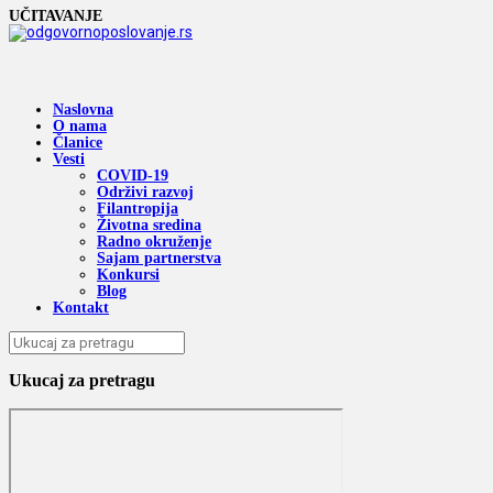
UČITAVANJE
Naslovna
O nama
Članice
Vesti
COVID-19
Održivi razvoj
Filantropija
Životna sredina
Radno okruženje
Sajam partnerstva
Konkursi
Blog
Kontakt
Ukucaj za pretragu