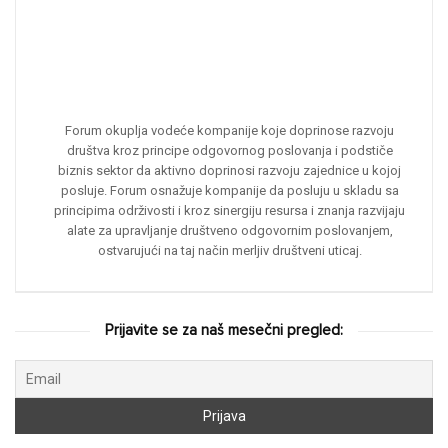
Forum okuplja vodeće kompanije koje doprinose razvoju
društva kroz principe odgovornog poslovanja i podstiče
biznis sektor da aktivno doprinosi razvoju zajednice u kojoj
posluje. Forum osnažuje kompanije da posluju u skladu sa
principima održivosti i kroz sinergiju resursa i znanja razvijaju
alate za upravljanje društveno odgovornim poslovanjem,
ostvarujući na taj način merljiv društveni uticaj.
Prijavite se za naš mesečni pregled: