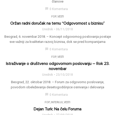
članove
chat_bubble
0 Komentara
FOP
,
VESTI
Oržan radni doručak na temu “Odgovornost u biznisu”
Urednik
06/11/2018
Beograd, 6. novembar 2018. – Koncept odgovornog poslovanja postaje
sve važniji za kvalitetan razvoj biznisa, dok se pred kompanijama
chat_bubble
0 Komentara
FOP
,
VESTI
Istraživanje o društveno odgovornom poslovanju – Rok 23.
novembar
Urednik
23/10/2018
Beograd, 22. oktobar 2018. – Forum za odgovorno poslovanje,
povodom obeleževanja desetogodišnjice osnivanja i delovanja
chat_bubble
0 Komentara
FOP
,
INTERVJU
,
VESTI
Dejan Turk: Na čelu Foruma