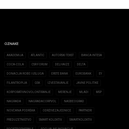
OZNAKE
AKADEMIJA
ATLANTIC
AUTORSKI TEKST
BANCA INTESA
COCA-COLA
CSR FORUM
DELHAIZE
DELTA
DONACIJA ROBE I USLUGA
ERSTE BANK
EUROBANK
EY
FILANTROPIJA
GSK
IZVEŠTAVANJE
JAVNE POLITIKE
KORPORATIVNOVOLONTIRANJE
MERENJE
MLADI
MSP
NAGRADA
NAGRADACORPVOL
NAŠBEOGRAD
NOVČANA PODRŠKA
ODRŽIVEZAJEDNICE
PARTNERI
PREDUZETNIŠTVO
SMART KOLEKTIV
SMARTKOLEKTIV
SOCIETEGENERALE
SOCIJALNE INOVACIJE