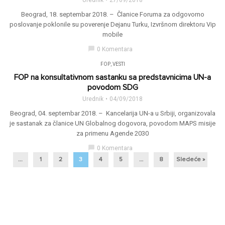
Urednik
27/09/2018
Beograd, 18. septembar 2018. – Članice Foruma za odgovorno
poslovanje poklonile su poverenje Dejanu Turku, Izvršnom direktoru Vip
mobile
chat_bubble
0 Komentara
FOP
,
VESTI
FOP na konsultativnom sastanku sa predstavnicima UN-a
povodom SDG
Urednik
04/09/2018
Beograd, 04. septembar 2018. – Kancelarija UN-a u Srbiji, organizovala
je sastanak za članice UN Globalnog dogovora, povodom MAPS misije
za primenu Agende 2030
chat_bubble
0 Komentara
...
1
2
3
4
5
…
8
Sledeće »