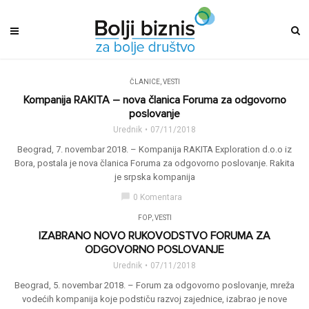
ČLANICE
,
VESTI
Kompanija RAKITA – nova članica Foruma za odgovorno
poslovanje
Urednik
07/11/2018
Beograd, 7. novembar 2018. – Kompanija RAKITA Exploration d.o.o iz
Bora, postala je nova članica Foruma za odgovorno poslovanje. Rakita
je srpska kompanija
chat_bubble
0 Komentara
FOP
,
VESTI
IZABRANO NOVO RUKOVODSTVO FORUMA ZA
ODGOVORNO POSLOVANJE
Urednik
07/11/2018
Beograd, 5. novembar 2018. – Forum za odgovorno poslovanje, mreža
vodećih kompanija koje podstiču razvoj zajednice, izabrao je nove