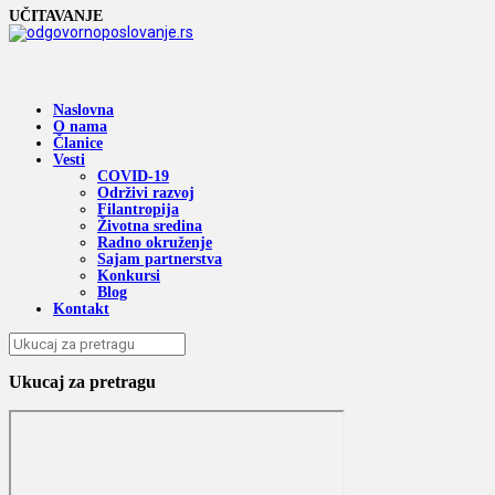
UČITAVANJE
Naslovna
O nama
Članice
Vesti
COVID-19
Održivi razvoj
Filantropija
Životna sredina
Radno okruženje
Sajam partnerstva
Konkursi
Blog
Kontakt
Ukucaj za pretragu