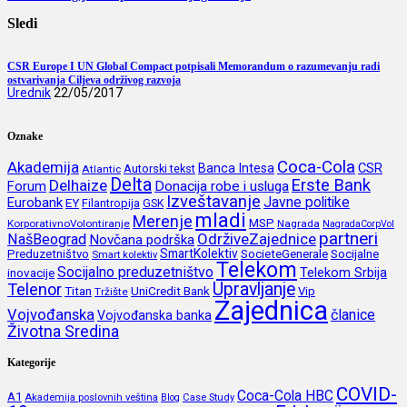
Sledi
CSR Europe I UN Global Compact potpisali Memorandum o razumevanju radi
ostvarivanja Ciljeva održivog razvoja
Urednik
22/05/2017
Oznake
Coca-Cola
Akademija
CSR
Banca Intesa
Autorski tekst
Atlantic
Delta
Erste Bank
Delhaize
Forum
Donacija robe i usluga
Izveštavanje
Javne politike
Eurobank
EY
Filantropija
GSK
mladi
Merenje
MSP
KorporativnoVolontiranje
Nagrada
NagradaCorpVol
partneri
OdrživeZajednice
NašBeograd
Novčana podrška
SmartKolektiv
SocieteGenerale
Socijalne
Preduzetništvo
Smart kolektiv
Telekom
Socijalno preduzetništvo
inovacije
Telekom Srbija
Upravljanje
Telenor
Titan
UniCredit Bank
Vip
Tržište
Zajednica
Vojvođanska
članice
Vojvođanska banka
Životna Sredina
Kategorije
COVID-
Coca-Cola HBC
A1
Akademija poslovnih veština
Blog
Case Study