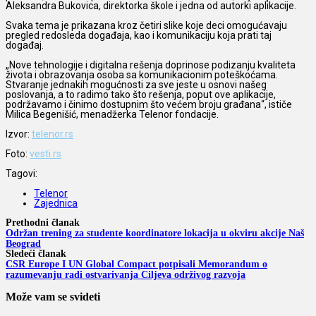
Aleksandra Bukovica, direktorka škole i jedna od autorki aplikacije.
Svaka tema je prikazana kroz četiri slike koje deci omogućavaju
pregled redosleda događaja, kao i komunikaciju koja prati taj
događaj.
„Nove tehnologije i digitalna rešenja doprinose podizanju kvaliteta
života i obrazovanja osoba sa komunikacionim poteškoćama.
Stvaranje jednakih mogućnosti za sve jeste u osnovi našeg
poslovanja, a to radimo tako što rešenja, poput ove aplikacije,
podržavamo i činimo dostupnim što većem broju građana“, ističe
Milica Begenišić, menadžerka Telenor fondacije.
Izvor:
telenor.rs
Foto:
vesti.rs
Tagovi:
Telenor
Zajednica
Prethodni članak
Održan trening za studente koordinatore lokacija u okviru akcije Naš
Beograd
Sledeći članak
CSR Europe I UN Global Compact potpisali Memorandum o
razumevanju radi ostvarivanja Ciljeva održivog razvoja
Može vam se svideti