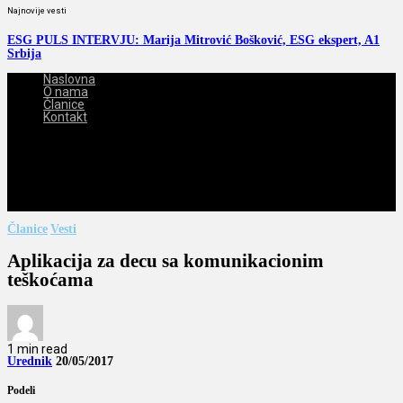
Najnovije vesti
ESG PULS INTERVJU: Marija Mitrović Bošković, ESG ekspert, A1
Srbija
Naslovna
O nama
Članice
Kontakt
2026-08-10
Članice
Vesti
Aplikacija za decu sa komunikacionim
teškoćama
1 min read
Urednik
20/05/2017
Podeli