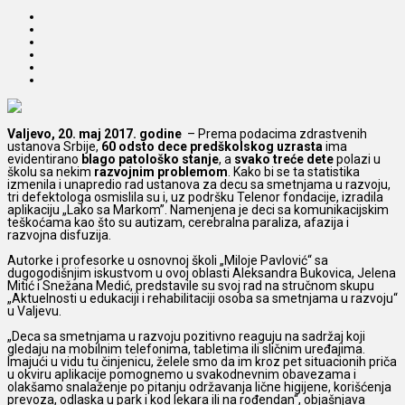
Valjevo, 20. maj 2017. godine
– Prema podacima zdrastvenih
ustanova Srbije,
60 odsto dece predškolskog uzrasta
ima
evidentirano
blago patološko stanje
, a
svako treće dete
polazi u
školu sa nekim
razvojnim problemom
.
Kako bi se ta statistika
izmenila i unapredio rad ustanova za decu sa smetnjama u razvoju,
tri defektologa osmislila su i, uz podršku Telenor fondacije, izradila
aplikaciju „Lako sa Markom”. Namenjena je deci sa komunikacijskim
teškoćama kao što su autizam, cerebralna paraliza, afazija i
razvojna disfuzija.
Autorke i profesorke u osnovnoj školi „Miloje Pavlović“ sa
dugogodišnjim iskustvom u ovoj oblasti Aleksandra Bukovica, Jelena
Mitić i Snežana Medić, predstavile su svoj rad na stručnom skupu
„Aktuelnosti u edukaciji i rehabilitaciji osoba sa smetnjama u razvoju“
u Valjevu.
„Deca sa smetnjama u razvoju pozitivno reaguju na sadržaj koji
gledaju na mobilnim telefonima, tabletima ili sličnim uređajima.
Imajući u vidu tu činjenicu, želele smo da im kroz pet situacionih priča
u okviru aplikacije pomognemo u svakodnevnim obavezama i
olakšamo snalaženje po pitanju održavanja lične higijene, korišćenja
prevoza, odlaska u park i kod lekara ili na rođendan“, objašnjava