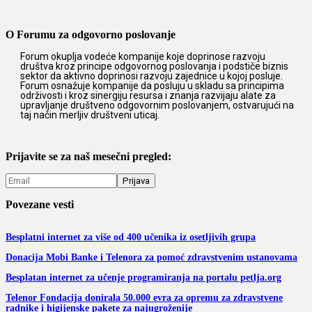
O Forumu za odgovorno poslovanje
Forum okuplja vodeće kompanije koje doprinose razvoju
društva kroz principe odgovornog poslovanja i podstiče biznis
sektor da aktivno doprinosi razvoju zajednice u kojoj posluje.
Forum osnažuje kompanije da posluju u skladu sa principima
održivosti i kroz sinergiju resursa i znanja razvijaju alate za
upravljanje društveno odgovornim poslovanjem, ostvarujući na
taj način merljiv društveni uticaj.
Prijavite se za naš mesečni pregled:
Povezane vesti
Besplatni internet za više od 400 učenika iz osetljivih grupa
Donacija Mobi Banke i Telenora za pomoć zdravstvenim ustanovama
Besplatan internet za učenje programiranja na portalu petlja.org
Telenor Fondacija donirala 50.000 evra za opremu za zdravstvene
radnike i higijenske pakete za najugroženije