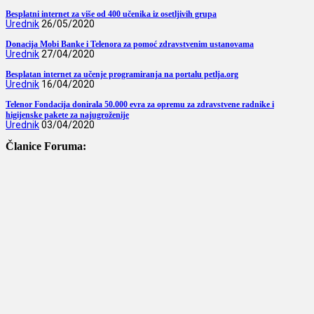
Besplatni internet za više od 400 učenika iz osetljivih grupa
Urednik
26/05/2020
Donacija Mobi Banke i Telenora za pomoć zdravstvenim ustanovama
Urednik
27/04/2020
Besplatan internet za učenje programiranja na portalu petlja.org
Urednik
16/04/2020
Telenor Fondacija donirala 50.000 evra za opremu za zdravstvene radnike i
higijenske pakete za najugroženije
Urednik
03/04/2020
Članice Foruma: