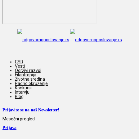
CSR
Vesti
Održivi razvoj
Filantropija
Životna sredina
Radno okruženje
Konkursi
Intervju
Blog
Prijavite se na naš Newsletter!
Mesečni pregled
Prijava