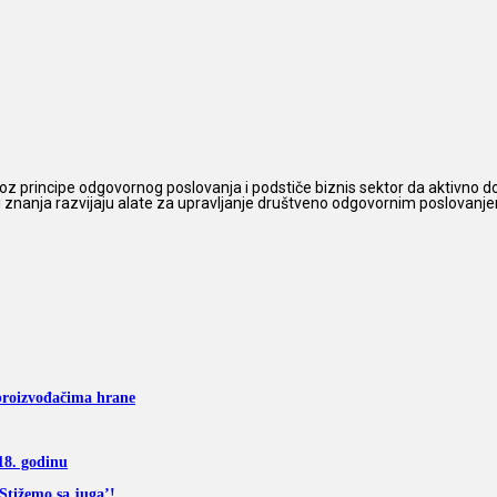
z principe odgovornog poslovanja i podstiče biznis sektor da aktivno do
 i znanja razvijaju alate za upravljanje društveno odgovornim poslovanjem,
oizvođačima hrane
18. godinu
Stižemo sa juga’!