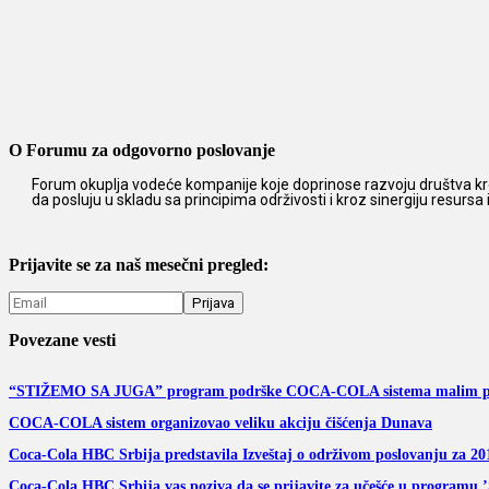
O Forumu za odgovorno poslovanje
Forum okuplja vodeće kompanije koje doprinose razvoju društva kro
da posluju u skladu sa principima održivosti i kroz sinergiju resursa
Prijavite se za naš mesečni pregled:
Povezane vesti
“STIŽEMO SA JUGA” program podrške COCA-COLA sistema malim pr
COCA-COLA sistem organizovao veliku akciju čišćenja Dunava
Coca-Cola HBC Srbija predstavila Izveštaj o održivom poslovanju za 20
Coca-Cola HBC Srbija vas poziva da se prijavite za učešće u programu ’