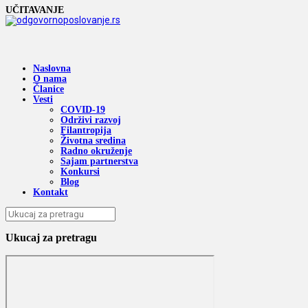
UČITAVANJE
Naslovna
O nama
Članice
Vesti
COVID-19
Održivi razvoj
Filantropija
Životna sredina
Radno okruženje
Sajam partnerstva
Konkursi
Blog
Kontakt
Ukucaj za pretragu