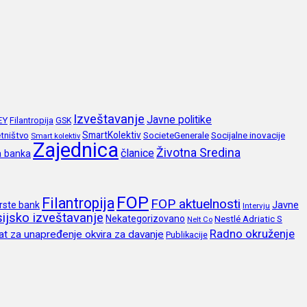
Izveštavanje
Javne politike
EY
Filantropija
GSK
SmartKolektiv
SocieteGenerale
Socijalne inovacije
tništvo
Smart kolektiv
Zajednica
Životna Sredina
članice
a banka
FOP
Filantropija
FOP aktuelnosti
Javne
rste bank
Intervju
ijsko izveštavanje
Nekategorizovano
Nestlé Adriatic S
Nelt Co
Radno okruženje
at za unapređenje okvira za davanje
Publikacije