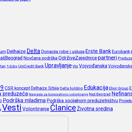
Delta
Erste Bank
Delhaize
rum
Donacija robe i usluga
Eurobank
partneri
OdrživeZajednice
ašBeograd
Novčana podrška
Preduze
Upravljanje
Vojvođanska
itan
UniCredit Bank
Vojvođansk
Vip
Tržište
19
Edukacija
CSR koncept
Delhaize Srbija
E
Delta holding
Elixir Group
ja preduzeća
Nefinans
Naš Beograd
Nagrada za korporativno volontiranje
Podrška mladima
o
Podrška socijalnom preduzetništvu
Projek
Vesti
Članice
Životna sredina
Volontiranje
a