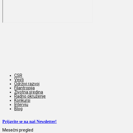
CSR
Vesti
Održivi razvoj
Filantropija
Životna sredina
Radno okruženje
Konkursi
Intervju
Blog
Prijavite se na naš Newsletter!
Mesečni pregled