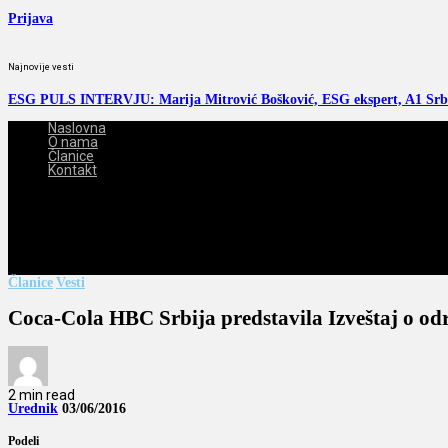
Prijava
Najnovije vesti
ESG PULS INTERVJU: Marija Mitrović Bošković, ESG ekspert, A1 Srb
Naslovna
O nama
Članice
Kontakt
2026-08-07
Članice
Vesti
Coca-Cola HBC Srbija predstavila Izveštaj o od
2 min read
Urednik
03/06/2016
Podeli