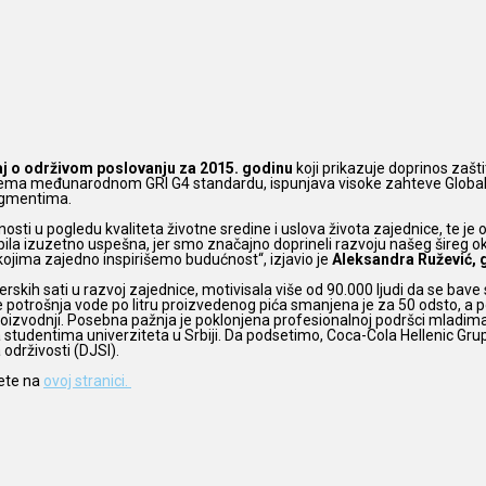
aj o održivom poslovanju za 2015. godinu
koji prikazuje doprinos zašti
ema međunarodnom GRI G4 standardu, ispunjava visoke zahteve Globalnog
egmentima.
osti u pogledu kvaliteta životne sredine i uslova života zajednice, te je
la izuzetno uspešna, jer smo značajno doprineli razvoju našeg šireg okr
a kojima zajedno inspirišemo budućnost“, izjavio je
Aleksandra Ružević, 
erskih sati u razvoj zajednice, motivisala više od 90.000 ljudi da se bav
e potrošnja vode po litru proizvedenog pića smanjena je za 50 odsto, a p
 proizvodnji. Posebna pažnja je poklonjena profesionalnoj podršci mlad
 studentima univerziteta u Srbiji. Da podsetimo, Coca-Cola Hellenic Grup
drživosti (DJSI).
mete na
ovoj stranici.