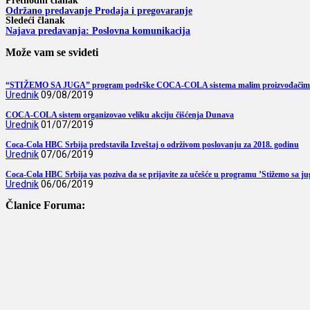
Prethodni članak
Održano predavanje Prodaja i pregovaranje
Sledeći članak
Najava predavanja: Poslovna komunikacija
Može vam se svideti
“STIŽEMO SA JUGA” program podrške COCA-COLA sistema malim proizvođačim
Urednik
09/08/2019
COCA-COLA sistem organizovao veliku akciju čišćenja Dunava
Urednik
01/07/2019
Coca-Cola HBC Srbija predstavila Izveštaj o održivom poslovanju za 2018. godinu
Urednik
07/06/2019
Coca-Cola HBC Srbija vas poziva da se prijavite za učešće u programu ’Stižemo sa ju
Urednik
06/06/2019
Članice Foruma: