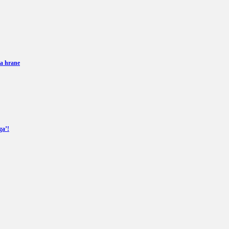
a hrane
ga’!