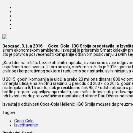
Beograd, 3. jun 2016.
–
Coca-Cola HBC Srbija predstavila je Izvešt
širem ekonomskom ambijentu. Izveštaj je pripremio Smart kolektiv pr
što je potvrda posvećenosti kompanije održivom poslovanju u svim s
„Kao lider na tržištu bezalkoholnih napitaka, svesni smo svoje odgovorn
uspešnosti poslovanja. U tom smislu, možemo reći da je 2015. godina bi
civilnog i korporativnog sektora i radujemo se nastavku svih inicijativ
U 2015. godini kompanija je uložila preko 20 miliona dinara i 800 volont
umanjila uticaje na životnu sredinu. U periodu od 2007. do 2015. godin
materijala na 8,15 odsto, dok je reciklirano čak 95,27 odsto otpada u
bottle program zapošljavanja mladih, kao i više stotina sati predavanja
održivosti među proizvođačima napitaka od strane Dau Džons indeksa o
Izveštaj o održivosti Coca-Cola Hellenic HBC Srbija možete da preuz
Tagovi:
Coca-Cola
Izveštavanje