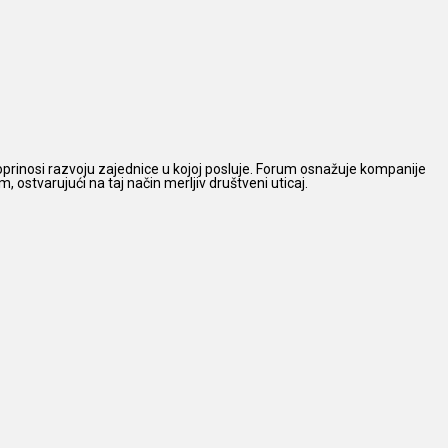
prinosi razvoju zajednice u kojoj posluje. Forum osnažuje kompanije
 ostvarujući na taj način merljiv društveni uticaj.