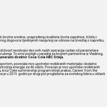
ti životne sredine,
unapređenju kvaliteta života zajednice, tržištu i
 dogovora Ujedinjenih nacija koji se odnose na Izveštaj o napretku,
 održivost neodvojivi deo svih naših operacija i jedan od parametara
uženja. To smo postigli u saradnji sa brojnim partnerima iz Vladinog,
generalni direktor Coca-Cola HBC Srbija.
e sportom, povećala nivo upotrebe recikliranih materijala i dodatno
otrošnja energije za 46 odsto. Povećan je nivo upotrebe recikliranih
ima, kroz Coke summership program letnje prakse, Carieer from the
a je u 2015. godini po drugi put proglašena za svetskog lidera u oblasti