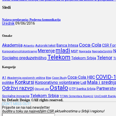
Sledi
Najava predavanja: Poslovna komunikacija
Urednik
09/06/2016
Oznake
Coca-Cola
Akademija
CSR Fo
Banca Intesa
Autorski tekst
Atlantic
mladi
Merenje
N
MSP
KorporativnoVolontiranje
Nagrada
NagradaCorpVol
Telekom
Telenor
Socijalno preduzetništvo
Telekom Srbija
T
Kategorije
COVID-
Coca-Cola HBC
A1
Akademija poslovnih veština
Blog
Case Study
Konkursi
Mala i sredn
Korporativno volontiranje
politike
Lidl
Ostalo
Održivi razvoj
Partnerstv
OTP banka Srbija
Okrugli sto
Telekom Srbija
Socijalne inovacije
UniCredit Bank
TITAN Cementara Kosjerić
by Default Design ©All rights reserved.
DON’T MISS OUT!
Prijavite se na naš newsletter
budite u toku sa najsvežijim CSR aktuelnostima u Srbiji i regionu!