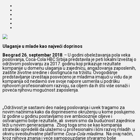
Ulaganje u mlade kao najveći doprinos
Beograd 26. septembar 2018
. – U godini obeležavanja pola veka
poslovanja, Coca-Cola HBC Srbija predstavila je peti lokalni Izveštaj o
održivom poslovanju za 2017. godinu koji prikazuje rezultate
kompanije u domenu ulaganja u zajednicu, angažovanja zaposlenih,
zaštite životne sredine i dostignuća na tržištu. Ovogodišnje
predstavljanje izveštaja posvećeno je mladima imajući u vidu da je
kompanija od nedavno sve svoje napore usmerila u podršku
njihovom profesionalnom razvoju, sa ciljem da ih što više osnaži i
poveća njihovu mogućnost zaposlenja.
„Održivost je sastavni deo našeg poslovanja i uvek tragamo za
novim načinima kako da doprinesemo okruženju u kome poslujemo.
Iz godine u godinu postavljamo sve ambicioznije ciljeve i
ostvarujemo bolje rezultate, ali svesni smo da budućnost zajednice
leži u novim generacijama. Zbog toga smo se kao kompanija
strateški opredelili da ulažemo u profesionalni i lični razvoj mladih u
okviru sveobuhvatne platforme
Coca-Cola mladima.
Na ovaj način,
kroz njihova znanja i veće samopouzdanje stvaramo bolje