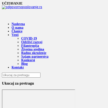
UČITAVANJE
Naslovna
O nama
Članice
Vesti
COVID-19
Održivi razvoj
Filantropija
Životna sredina
Radno okruženje
Sajam partnerstva
Konkursi
Blog
Kontakt
Ukucaj za pretragu