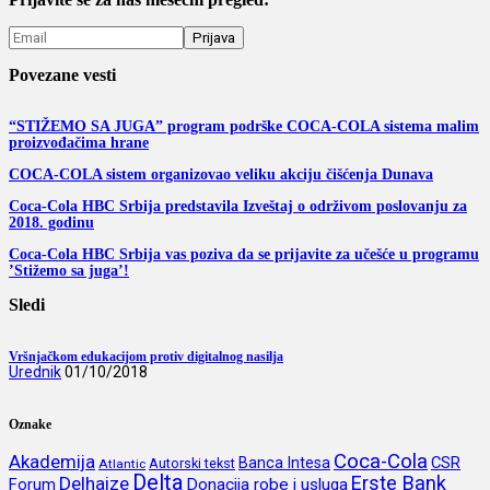
Povezane vesti
“STIŽEMO SA JUGA” program podrške COCA-COLA sistema malim
proizvođačima hrane
COCA-COLA sistem organizovao veliku akciju čišćenja Dunava
Coca-Cola HBC Srbija predstavila Izveštaj o održivom poslovanju za
2018. godinu
Coca-Cola HBC Srbija vas poziva da se prijavite za učešće u programu
’Stižemo sa juga’!
Sledi
Vršnjačkom edukacijom protiv digitalnog nasilja
Urednik
01/10/2018
Oznake
Coca-Cola
Akademija
CSR
Banca Intesa
Autorski tekst
Atlantic
Delta
Erste Bank
Delhaize
Forum
Donacija robe i usluga