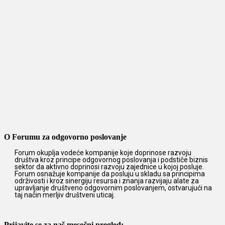
O Forumu za odgovorno poslovanje
Forum okuplja vodeće kompanije koje doprinose razvoju
društva kroz principe odgovornog poslovanja i podstiče biznis
sektor da aktivno doprinosi razvoju zajednice u kojoj posluje.
Forum osnažuje kompanije da posluju u skladu sa principima
održivosti i kroz sinergiju resursa i znanja razvijaju alate za
upravljanje društveno odgovornim poslovanjem, ostvarujući na
taj način merljiv društveni uticaj.
Prijavite se za naš mesečni pregled: