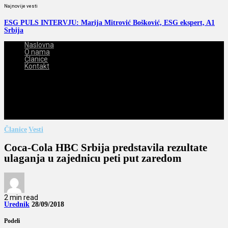
Najnovije vesti
ESG PULS INTERVJU: Marija Mitrović Bošković, ESG ekspert, A1
Srbija
Naslovna
O nama
Članice
Kontakt
2026-08-07
Članice
Vesti
Coca-Cola HBC Srbija predstavila rezultate
ulaganja u zajednicu peti put zaredom
2 min read
Urednik
28/09/2018
Podeli