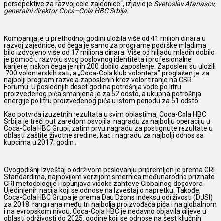
persepektive za razvoj cele zajednice“, izjavio je
Svetoslav Atanasov
,
generalni
direktor
Coca
–
Cola
HBC
Srbija
.
Kompanija je u prethodnoj godini uložila više od 41 milion dinara u
razvoj zajednice, od čega je samo za programe podrške mladima
bilo izdvojeno više od 17 miliona dinara. Više od hiljadu mladih dobilo
je pomoć u razvoju svog poslovnog identiteta i profesionalne
karijere, nakon čega je njih 200 dobilo zaposlenje. Zaposleni su uložili
700 volonterskih sati, a „Coca-Cola klub volontera” proglašen je za
najbolji program razvoja zaposlenih kroz volontiranje na CSR
Forumu. U poslednjih deset godina potrošnja vode po litru
proizvedenog pića smanjena je za 52 odsto, a ukupna potrošnja
energije po litru proizvedenog pića u istom periodu za 51 odsto.
Kao potvrda izuzetnih rezultata u svim oblastima, Coca-Cola HBC
Srbija je treći put zaredom osvojila nagradu za najbolju operaciju u
Coca-Cola HBC Grupi, zatim prvu nagradu za postignute rezultate u
oblasti zaštite životne sredine, kao i nagradu za najbolji odnos sa
kupcima u 2017. godini.
Ovogodišnji Izveštaj o održivom poslovanju pripremljen je prema GRI
Standardima, najnovijom verzijom smernica međunarodno priznate
GRI metodologije i ispunjava visoke zahteve Globalnog dogovora
Ujedinjenih nacija koji se odnose na Izveštaj o napretku. Takođe,
Coca-Cola HBC Grupa je prema Dau Džons indeksu održivosti (DJSI)
za 2018. rangirana među tri najbolja proizvođača pića i na globalnom
i na evropskom nivou. Coca-Cola HBC je nedavno objavila ciljeve u
oblasti održivosti do 2025. godine koji se odnose na šest ključnih