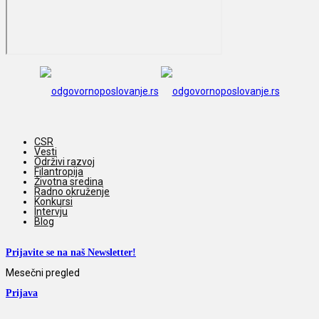
CSR
Vesti
Održivi razvoj
Filantropija
Životna sredina
Radno okruženje
Konkursi
Intervju
Blog
Prijavite se na naš Newsletter!
Mesečni pregled
Prijava