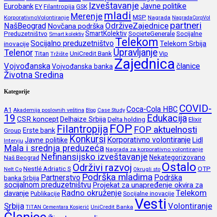
Izveštavanje
Javne politike
Eurobank
EY
Filantropija
GSK
mladi
Merenje
MSP
KorporativnoVolontiranje
Nagrada
NagradaCorpVol
partneri
OdrživeZajednice
NašBeograd
Novčana podrška
SmartKolektiv
SocieteGenerale
Socijalne
Preduzetništvo
Smart kolektiv
Telekom
Socijalno preduzetništvo
inovacije
Telekom Srbija
Upravljanje
Telenor
Titan
UniCredit Bank
Vip
Tržište
Zajednica
Vojvođanska
članice
Vojvođanska banka
Životna Sredina
Kategorije
COVID-
Coca-Cola HBC
A1
Akademija poslovnih veština
Blog
Case Study
19
Edukacija
CSR koncept
Delhaize Srbija
Delta holding
Elixir
FOP
Filantropija
FOP aktuelnosti
Erste bank
Group
Konkursi
Korporativno volontiranje
Javne politike
Lidl
Intervju
Mala i srednja preduzeća
Nagrada za korporativno volontiranje
Nefinansijsko izveštavanje
Nekategorizovano
Naš Beograd
Ostalo
Održivi razvoj
Nestlé Adriatic S
OTP
Nelt Co
Okrugli sto
Podrška mladima
Partnerstvo
Podrška
banka Srbija
socijalnom preduzetništvu
Projekat za unapređenje okvira za
Radno okruženje
Telekom
davanje
Publikacije
Socijalne inovacije
Vesti
Srbija
Volontiranje
UniCredit Banka
TITAN Cementara Kosjerić