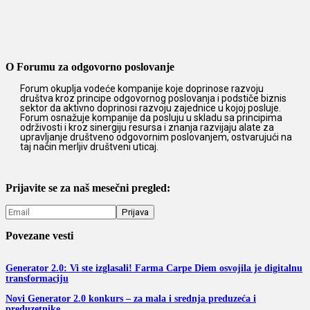
O Forumu za odgovorno poslovanje
Forum okuplja vodeće kompanije koje doprinose razvoju
društva kroz principe odgovornog poslovanja i podstiče biznis
sektor da aktivno doprinosi razvoju zajednice u kojoj posluje.
Forum osnažuje kompanije da posluju u skladu sa principima
održivosti i kroz sinergiju resursa i znanja razvijaju alate za
upravljanje društveno odgovornim poslovanjem, ostvarujući na
taj način merljiv društveni uticaj.
Prijavite se za naš mesečni pregled:
Povezane vesti
Generator 2.0: Vi ste izglasali! Farma Carpe Diem osvojila je digitalnu
transformaciju
Novi Generator 2.0 konkurs – za mala i srednja preduzeća i
preduzetnike