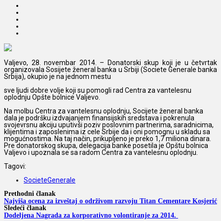
Valjevo, 28. novembar 2014. –
Donatorski skup koji je u četvrtak
organizovala Sosijete ženeral banka u Srbiji (Societe Generale banka
Srbija), okupio je na jednom mestu
sve ljudi dobre volje koji su pomogli rad Centra za vantelesnu
oplodnju Opšte bolnice Valjevo.
Na molbu Centra za vantelesnu oplodnju, Socijete ženeral banka
dala je podršku izdvajanjem finansijskih sredstava i pokrenula
svojevrsnu akciju uputivši poziv poslovnim partnerima, saradnicima,
klijentima i zaposlenima iz cele Srbije da i oni pomognu u skladu sa
mogućnostima. Na taj način, prikupljeno je preko 1,7 miliona dinara.
Pre donatorskog skupa, delegacija banke posetila je Opštu bolnica
Valjevo i upoznala se sa radom Centra za vantelesnu oplodnju.
Tagovi:
SocieteGenerale
Prethodni članak
Najviša ocena za izveštaj o održivom razvoju Titan Cementare Kosjerić
Sledeći članak
Dodeljena Nagrada za korporativno volontiranje za 2014.