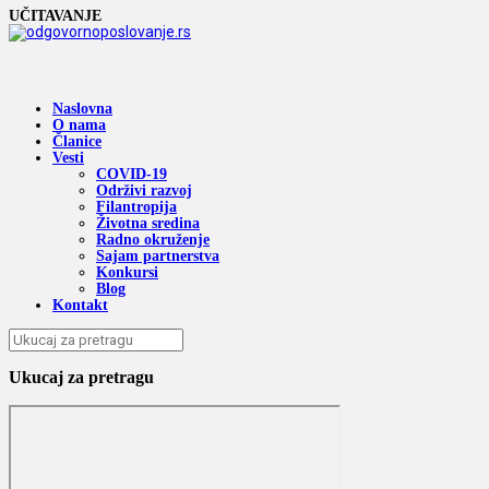
UČITAVANJE
Naslovna
O nama
Članice
Vesti
COVID-19
Održivi razvoj
Filantropija
Životna sredina
Radno okruženje
Sajam partnerstva
Konkursi
Blog
Kontakt
Ukucaj za pretragu