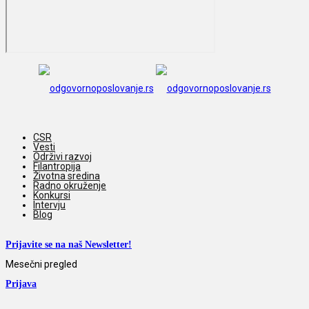
CSR
Vesti
Održivi razvoj
Filantropija
Životna sredina
Radno okruženje
Konkursi
Intervju
Blog
Prijavite se na naš Newsletter!
Mesečni pregled
Prijava