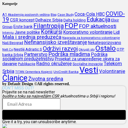
Kategorije
COVID-
Coca-Cola HBC
A1
Akademija poslovnih veština
Blog
Case Study
19
Edukacija
CSR koncept
Delhaize Srbija
Delta holding
Elixir
FOP
Filantropija
FOP aktuelnosti
Erste bank
Group
Konkursi
Korporativno volontiranje
Javne politike
Lidl
Intervju
Mala i srednja preduzeća
Nagrada za korporativno volontiranje
Nefinansijsko izveštavanje
Nekategorizovano
Naš Beograd
Ostalo
Održivi razvoj
Nestlé Adriatic S
OTP
Nelt Co
Okrugli sto
Podrška mladima
Partnerstvo
Podrška
banka Srbija
socijalnom preduzetništvu
Projekat za unapređenje okvira za
Radno okruženje
Telekom
davanje
Publikacije
Socijalne inovacije
Vesti
Srbija
Volontiranje
UniCredit Banka
TITAN Cementara Kosjerić
Članice
Životna sredina
by Default Design ©All rights reserved.
DON’T MISS OUT!
Prijavite se na naš newsletter
budite u toku sa najsvežijim CSR aktuelnostima u Srbiji i regionu!
Prijava
Give it a try, you can unsubscribe anytime.