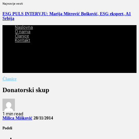
Najnovije vesti
ESG PULS INTERVJU: Marija Mitrović Bošković, ESG ekspert, A1
Srbija
Naslovna
O nama
Članice
Kontakt
2026-08-06
Članice
Donatorski skup
1 min read
Milica Mišković
28/11/2014
Podeli