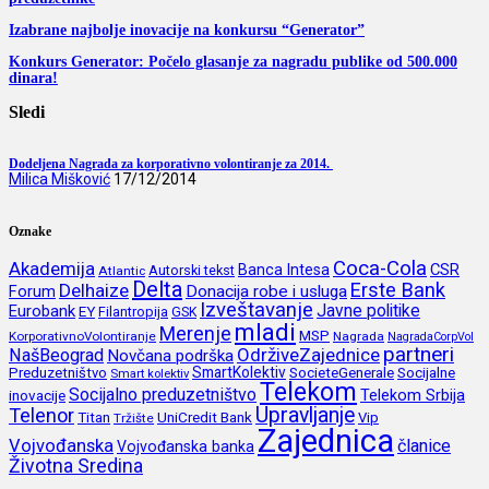
Izabrane najbolje inovacije na konkursu “Generator”
Konkurs Generator: Počelo glasanje za nagradu publike od 500.000
dinara!
Sledi
Dodeljena Nagrada za korporativno volontiranje za 2014.
Milica Mišković
17/12/2014
Oznake
Coca-Cola
Akademija
CSR
Banca Intesa
Autorski tekst
Atlantic
Delta
Erste Bank
Delhaize
Forum
Donacija robe i usluga
Izveštavanje
Javne politike
Eurobank
EY
Filantropija
GSK
mladi
Merenje
MSP
KorporativnoVolontiranje
Nagrada
NagradaCorpVol
partneri
OdrživeZajednice
NašBeograd
Novčana podrška
SmartKolektiv
SocieteGenerale
Socijalne
Preduzetništvo
Smart kolektiv
Telekom
Socijalno preduzetništvo
inovacije
Telekom Srbija
Upravljanje
Telenor
Titan
UniCredit Bank
Vip
Tržište
Zajednica
Vojvođanska
članice
Vojvođanska banka
Životna Sredina