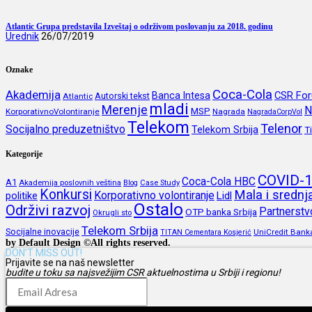
Atlantic Grupa predstavila Izveštaj o održivom poslovanju za 2018. godinu
Urednik
26/07/2019
Oznake
Coca-Cola
Akademija
CSR Fo
Banca Intesa
Autorski tekst
Atlantic
mladi
Merenje
N
MSP
KorporativnoVolontiranje
Nagrada
NagradaCorpVol
Telekom
Telenor
Socijalno preduzetništvo
Telekom Srbija
T
Kategorije
COVID-
Coca-Cola HBC
A1
Akademija poslovnih veština
Blog
Case Study
Konkursi
Mala i sredn
Korporativno volontiranje
politike
Lidl
Ostalo
Održivi razvoj
Partnerstv
OTP banka Srbija
Okrugli sto
Telekom Srbija
Socijalne inovacije
UniCredit Bank
TITAN Cementara Kosjerić
by Default Design ©All rights reserved.
DON’T MISS OUT!
Prijavite se na naš newsletter
budite u toku sa najsvežijim CSR aktuelnostima u Srbiji i regionu!