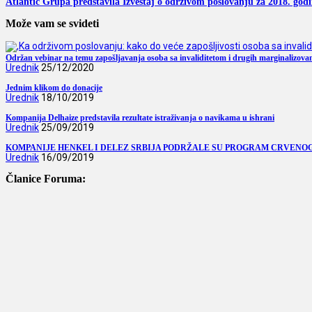
Atlantic Grupa predstavila Izveštaj o održivom poslovanju za 2018. god
Može vam se svideti
Održan vebinar na temu zapošljavanja osoba sa invaliditetom i drugih marginalizova
Urednik
25/12/2020
Jednim klikom do donacije
Urednik
18/10/2019
Kompanija Delhaize predstavila rezultate istraživanja o navikama u ishrani
Urednik
25/09/2019
KOMPANIJE HENKEL I DELEZ SRBIJA PODRŽALE SU PROGRAM CRVENO
Urednik
16/09/2019
Članice Foruma: