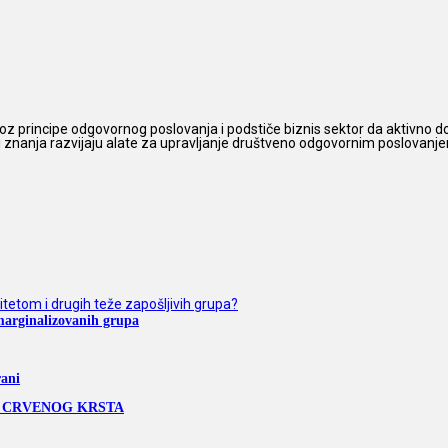
z principe odgovornog poslovanja i podstiče biznis sektor da aktivno do
 i znanja razvijaju alate za upravljanje društveno odgovornim poslovanjem,
marginalizovanih grupa
rani
M CRVENOG KRSTA