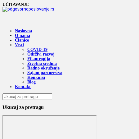
UČITAVANJE
Naslovna
O nama
Članice
Vesti
COVID-19
Održivi razvoj
Filantropija
Životna sredina
Radno okruženje
Sajam partnerstva
Konkursi
Blog
Kontakt
Ukucaj za pretragu