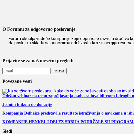
O Forumu za odgovorno poslovanje
Forum okuplja vodeće kompanije koje doprinose razvoju društva kro
da posluju u skladu sa principima održivosti i kroz sinergiju resursa
Prijavite se za naš mesečni pregled:
Povezane vesti
Održan vebinar na temu zapošljavanja osoba sa invaliditetom i drugih 
Jednim klikom do donacije
Kompanija Delhaize predstavila rezultate istraživanja o navikama u ish
KOMPANIJE HENKEL I DELEZ SRBIJA PODRŽALE SU PROGRA
Sledi