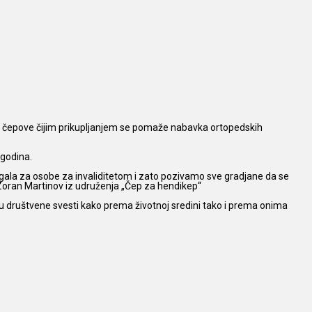
su čepove čijim prikupljanjem se pomaže nabavka ortopedskih
 godina.
agala za osobe za invaliditetom i zato pozivamo sve gradjane da se
 Zoran Martinov iz udruženja „Čep za hendikep“
 društvene svesti kako prema životnoj sredini tako i prema onima