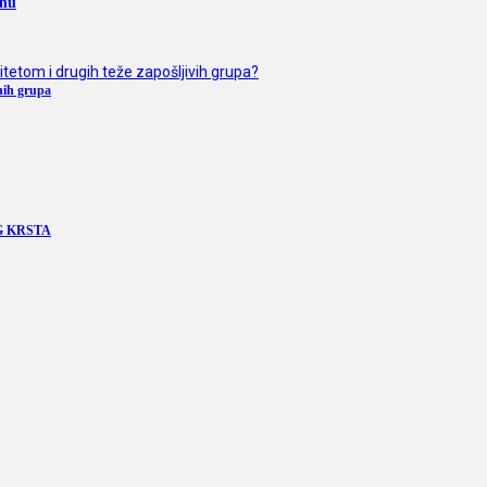
inu
nih grupa
G KRSTA