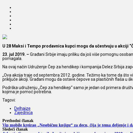
U 28 Maksi i Tempo prodavnica kupci mogu da učestvuju u akciji “
23. jul 2019. –
Građani Srbije imaju priliku da još više pomognu osoba
pomagala.
Na ovaj način Udruženje Čep za hendikep i kompanija Delez Srbija zapo
„Ova akcija traje od septembra 2012. godine. Težimo ka tome da što vi
priključe akciji. Građani mogu da ostave čepove sa plastičnih flaša u
Podrška udruženju „Čep za hendikep“ samo je jedan od primera društv
kojima je pomoć potrebna.
Tagovi:
Delhaize
Zajednica
Prethodni članak
Vip mobile kreirao „Nesebičnu knjigu“ za decu, čija je tema deljenje i d
Sledeći članak