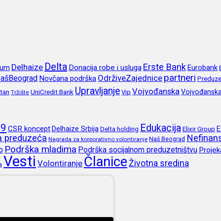
Delta
Erste Bank
Delhaize
rum
Donacija robe i usluga
Eurobank
partneri
OdrživeZajednice
ašBeograd
Novčana podrška
Preduze
Upravljanje
Vojvođanska
itan
UniCredit Bank
Vojvođansk
Vip
Tržište
19
Edukacija
CSR koncept
Delhaize Srbija
E
Delta holding
Elixir Group
ja preduzeća
Nefinans
Naš Beograd
Nagrada za korporativno volontiranje
Podrška mladima
o
Podrška socijalnom preduzetništvu
Projek
Vesti
Članice
Životna sredina
Volontiranje
a