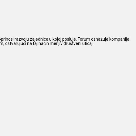
prinosi razvoju zajednice u kojoj posluje. Forum osnažuje kompanije
 ostvarujući na taj način merljiv društveni uticaj.