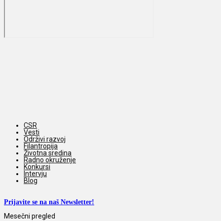
CSR
Vesti
Održivi razvoj
Filantropija
Životna sredina
Radno okruženje
Konkursi
Intervju
Blog
Prijavite se na naš Newsletter!
Mesečni pregled