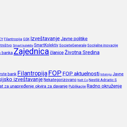
Izveštavanje
Javne politike
EY
Filantropija
GSK
SmartKolektiv
SocieteGenerale
Socijalne inovacije
tništvo
Smart kolektiv
Zajednica
Životna Sredina
članice
a banka
FOP
Filantropija
FOP aktuelnosti
Javne
rste bank
Intervju
ijsko izveštavanje
Nekategorizovano
Nestlé Adriatic S
Nelt Co
Radno okruženje
at za unapređenje okvira za davanje
Publikacije