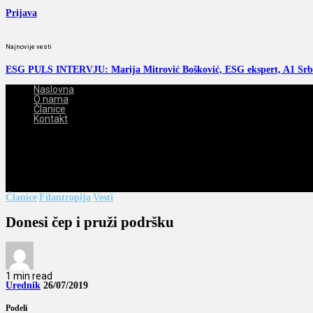
Prijava
Najnovije vesti
ESG PULS INTERVJU: Marija Mitrović Bošković, ESG ekspert, A1 Srb
Naslovna
O nama
Članice
Kontakt
2026-08-07
Članice
Filantropija
Vesti
Donesi čep i pruži podršku
1 min read
Urednik
26/07/2019
Podeli