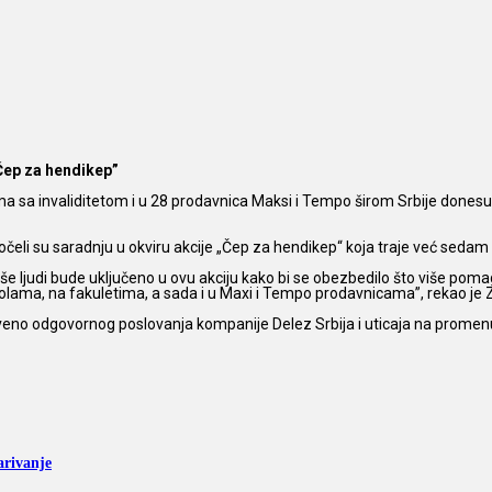
Čep za hendikep”
ma sa invaliditetom i u 28 prodavnica Maksi i Tempo širom Srbije done
čeli su saradnju u okviru akcije „Čep za hendikep“ koja traje već sedam
še ljudi bude uključeno u ovu akciju kako bi se obezbedilo što više pom
 školama, na fakuletima, a sada i u Maxi i Tempo prodavnicama”, rekao je
eno odgovornog poslovanja kompanije Delez Srbija i uticaja na promenu
arivanje