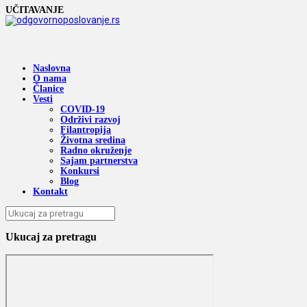
UČITAVANJE
Naslovna
O nama
Članice
Vesti
COVID-19
Održivi razvoj
Filantropija
Životna sredina
Radno okruženje
Sajam partnerstva
Konkursi
Blog
Kontakt
Ukucaj za pretragu