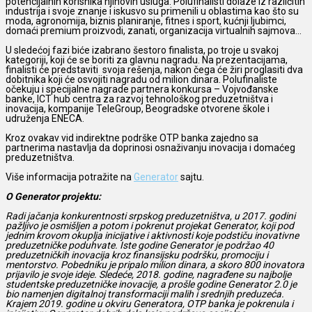
potencijalnih korisnika njihovih usluga. Polufinalisti dolaze iz različitih
industrija i svoje znanje i iskusvo su primenili u oblastima kao što su
moda, agronomija, biznis planiranje, fitnes i sport, kućnji ljubimci,
domaći premium proizvodi, zanati, organizacija virtualnih sajmova…
U sledećoj fazi biće izabrano šestoro finalista, po troje u svakoj
kategoriji, koji će se boriti za glavnu nagradu. Na prezentacijama,
finalisti će predstaviti svoja rešenja, nakon čega će žiri proglasiti dva
dobitnika koji će osvojiti nagradu od milion dinara. Polufinaliste
očekuju i specijalne nagrade partnera konkursa – Vojvođanske
banke, ICT hub centra za razvoj tehnološkog preduzetništva i
inovacija, kompanije TeleGroup, Beogradske otvorene škole i
udruženja ENECA.
Kroz ovakav vid indirektne podrške OTP banka zajedno sa
partnerima nastavlja da doprinosi osnaživanju inovacija i domaćeg
preduzetništva.
Više informacija potražite na
Generator
sajtu.
O Generator projektu:
Radi jačanja konkurentnosti srpskog preduzetništva, u 2017. godini
pažljivo je osmišljen a potom i pokrenut projekat Generator, koji pod
jednim krovom okuplja inicijative i aktivnosti koje podstiču inovativne
preduzetničke poduhvate. Iste godine Generator je podržao 40
preduzetničkih inovacija kroz finansijsku podršku, promociju i
mentorstvo. Pobedniku je pripalo milion dinara, a skoro 800 inovatora
prijavilo je svoje ideje. Sledeće, 2018. godine, nagrađene su najbolje
studentske preduzetničke inovacije, a prošle godine Generator 2.0 je
bio namenjen digitalnoj transformaciji malih i srednjih preduzeća.
Krajem 2019. godine u okviru Generatora, OTP banka je pokrenula i