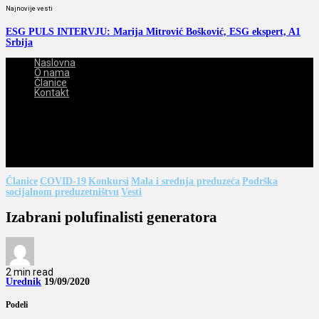
Najnovije vesti
ESG PULS INTERVJU: Marija Mitrović Bošković, ESG ekspert, A1
Srbija
Naslovna
O nama
Članice
Kontakt
2026-08-10
Članice
COVID-19
Konkursi
Mala i srednja preduzeća
Podrška
socijalnom preduzetništvu
Vesti
Izabrani polufinalisti generatora
2 min read
Urednik
19/09/2020
Podeli