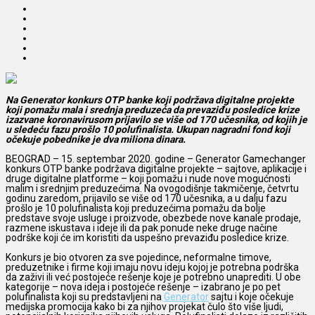
Na Generator konkurs OTP banke koji podržava digitalne projekte
koji pomažu mala i srednja preduzeća da prevaziđu posledice krize
izazvane koronavirusom prijavilo se više od 170 učesnika, od kojih je
u sledeću fazu prošlo 10 polufinalista. Ukupan nagradni fond koji
očekuje pobednike je dva miliona dinara.
BEOGRAD – 15. septembar 2020. godine – Generator Gamechanger
konkurs OTP banke podržava digitalne projekte – sajtove, aplikacije i
druge digitalne platforme – koji pomažu i nude nove mogućnosti
malim i srednjim preduzećima. Na ovogodišnje takmičenje, četvrtu
godinu zaredom, prijavilo se više od 170 učesnika, a u dalju fazu
prošlo je 10 polufinalista koji preduzećima pomažu da bolje
predstave svoje usluge i proizvode, obezbede nove kanale prodaje,
razmene iskustava i ideje ili da pak ponude neke druge načine
podrške koji će im koristiti da uspešno prevaziđu posledice krize.
Konkurs je bio otvoren za sve pojedince, neformalne timove,
preduzetnike i firme koji imaju novu ideju kojoj je potrebna podrška
da zaživi ili već postojeće rešenje koje je potrebno unaprediti. U obe
kategorije – nova ideja i postojeće rešenje – izabrano je po pet
polufinalista koji su predstavljeni na
Generator
sajtu i koje očekuje
medijska promocija kako bi za njihov projekat čulo što više ljudi,