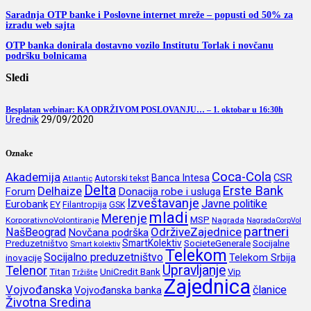
Saradnja OTP banke i Poslovne internet mreže – popusti od 50% za
izradu web sajta
OTP banka donirala dostavno vozilo Institutu Torlak i novčanu
podršku bolnicama
Sledi
Besplatan webinar: KA ODRŽIVOM POSLOVANJU… – 1. oktobar u 16:30h
Urednik
29/09/2020
Oznake
Coca-Cola
Akademija
CSR
Banca Intesa
Autorski tekst
Atlantic
Delta
Erste Bank
Delhaize
Forum
Donacija robe i usluga
Izveštavanje
Javne politike
Eurobank
EY
Filantropija
GSK
mladi
Merenje
MSP
KorporativnoVolontiranje
Nagrada
NagradaCorpVol
partneri
OdrživeZajednice
NašBeograd
Novčana podrška
SmartKolektiv
SocieteGenerale
Socijalne
Preduzetništvo
Smart kolektiv
Telekom
Socijalno preduzetništvo
inovacije
Telekom Srbija
Upravljanje
Telenor
Titan
UniCredit Bank
Vip
Tržište
Zajednica
Vojvođanska
članice
Vojvođanska banka
Životna Sredina