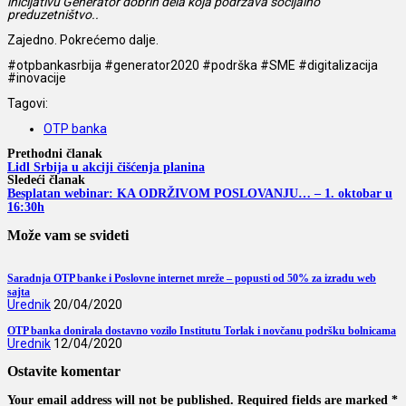
inicijativu Generator dobrih dela koja podržava socijalno
preduzetništvo..
Zajedno. Pokrećemo dalje.
#otpbankasrbija #generator2020 #podrška #SME #digitalizacija
#inovacije
Tagovi:
OTP banka
Prethodni članak
Lidl Srbija u akciji čišćenja planina
Sledeći članak
Besplatan webinar: KA ODRŽIVOM POSLOVANJU… – 1. oktobar u
16:30h
Može vam se svideti
Saradnja OTP banke i Poslovne internet mreže – popusti od 50% za izradu web
sajta
Urednik
20/04/2020
OTP banka donirala dostavno vozilo Institutu Torlak i novčanu podršku bolnicama
Urednik
12/04/2020
Ostavite komentar
Your email address will not be published. Required fields are marked *