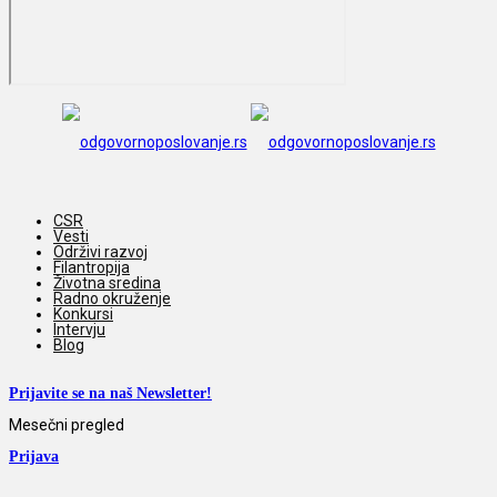
CSR
Vesti
Održivi razvoj
Filantropija
Životna sredina
Radno okruženje
Konkursi
Intervju
Blog
Prijavite se na naš Newsletter!
Mesečni pregled
Prijava