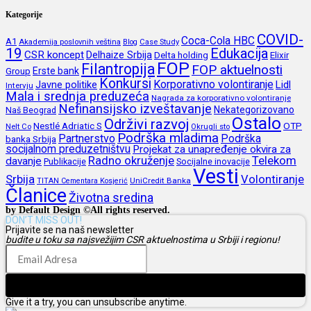
Kategorije
COVID-
Coca-Cola HBC
A1
Akademija poslovnih veština
Blog
Case Study
19
Edukacija
CSR koncept
Delhaize Srbija
Delta holding
Elixir
FOP
Filantropija
FOP aktuelnosti
Erste bank
Group
Konkursi
Korporativno volontiranje
Javne politike
Lidl
Intervju
Mala i srednja preduzeća
Nagrada za korporativno volontiranje
Nefinansijsko izveštavanje
Nekategorizovano
Naš Beograd
Ostalo
Održivi razvoj
Nestlé Adriatic S
OTP
Nelt Co
Okrugli sto
Podrška mladima
Partnerstvo
Podrška
banka Srbija
socijalnom preduzetništvu
Projekat za unapređenje okvira za
Radno okruženje
Telekom
davanje
Publikacije
Socijalne inovacije
Vesti
Srbija
Volontiranje
UniCredit Banka
TITAN Cementara Kosjerić
Članice
Životna sredina
by Default Design ©All rights reserved.
DON’T MISS OUT!
Prijavite se na naš newsletter
budite u toku sa najsvežijim CSR aktuelnostima u Srbiji i regionu!
Prijava
Give it a try, you can unsubscribe anytime.