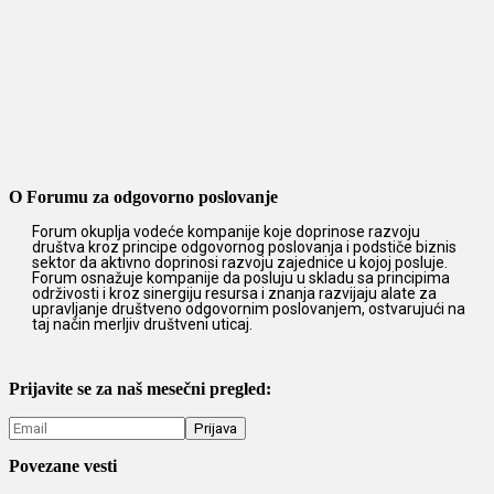
O Forumu za odgovorno poslovanje
Forum okuplja vodeće kompanije koje doprinose razvoju
društva kroz principe odgovornog poslovanja i podstiče biznis
sektor da aktivno doprinosi razvoju zajednice u kojoj posluje.
Forum osnažuje kompanije da posluju u skladu sa principima
održivosti i kroz sinergiju resursa i znanja razvijaju alate za
upravljanje društveno odgovornim poslovanjem, ostvarujući na
taj način merljiv društveni uticaj.
Prijavite se za naš mesečni pregled:
Povezane vesti