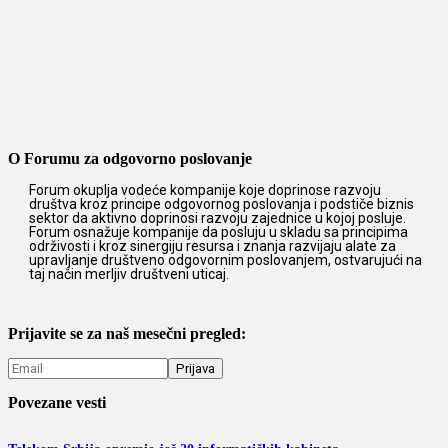
O Forumu za odgovorno poslovanje
Forum okuplja vodeće kompanije koje doprinose razvoju
društva kroz principe odgovornog poslovanja i podstiče biznis
sektor da aktivno doprinosi razvoju zajednice u kojoj posluje.
Forum osnažuje kompanije da posluju u skladu sa principima
održivosti i kroz sinergiju resursa i znanja razvijaju alate za
upravljanje društveno odgovornim poslovanjem, ostvarujući na
taj način merljiv društveni uticaj.
Prijavite se za naš mesečni pregled:
Povezane vesti