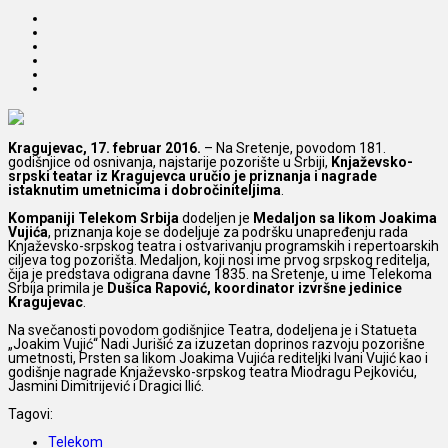
Kragujevac, 17. februar 2016.
– Na Sretenje, povodom 181.
godišnjice od osnivanja, najstarije pozorište u Srbiji,
Knjaževsko-
srpski teatar iz Kragujevca uručio je priznanja i nagrade
istaknutim umetnicima i dobročiniteljima
.
Kompaniji Telekom Srbija
dodeljen je
Medaljon sa likom Joakima
Vujića
, priznanja koje se dodeljuje za podršku unapređenju rada
Knjaževsko-srpskog teatra i ostvarivanju programskih i repertoarskih
ciljeva tog pozorišta. Medaljon, koji nosi ime prvog srpskog reditelja,
čija je predstava odigrana davne 1835. na Sretenje, u ime Telekoma
Srbija primila je
Dušica Rapović, koordinator izvršne jedinice
Kragujevac
.
Na svečanosti povodom godišnjice Teatra, dodeljena je i Statueta
„Joakim Vujić“ Nadi Jurišić za izuzetan doprinos razvoju pozorišne
umetnosti, Prsten sa likom Joakima Vujića rediteljki Ivani Vujić kao i
godišnje nagrade Knjaževsko-srpskog teatra Miodragu Pejkoviću,
Jasmini Dimitrijević i Dragici Ilić.
Tagovi:
Telekom