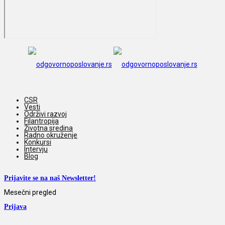
CSR
Vesti
Održivi razvoj
Filantropija
Životna sredina
Radno okruženje
Konkursi
Intervju
Blog
Prijavite se na naš Newsletter!
Mesečni pregled
Prijava