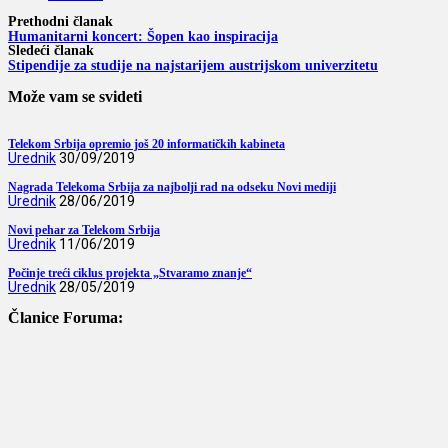
Prethodni članak
Humanitarni koncert: Šopen kao inspiracija
Sledeći članak
Stipendije za studije na najstarijem austrijskom univerzitetu
Može vam se svideti
Telekom Srbija opremio još 20 informatičkih kabineta
Urednik
30/09/2019
Nagrada Telekoma Srbija za najbolji rad na odseku Novi mediji
Urednik
28/06/2019
Novi pehar za Telekom Srbija
Urednik
11/06/2019
Počinje treći ciklus projekta „Stvaramo znanje“
Urednik
28/05/2019
Članice Foruma: