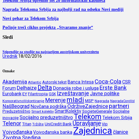
Telekom Srbija opremio još 20 informatičkih kabineta
Nagrada Telekoma Srbija za najbolji rad na odseku Novi mediji
Novi pehar za Telekom Srbija
Počinje treći ciklus projekta „Stvaramo znanje“
Sledi
Stipendije za studije na najstarijem austrijskom univerzitetu
Urednik
18/02/2016
Oznake
Coca-Cola
Akademija
CSR
Banca Intesa
Autorski tekst
Atlantic
Delta
Erste Bank
Delhaize
Forum
Donacija robe i usluga
Izveštavanje
Javne politike
Eurobank
EY
Filantropija
GSK
mladi
Merenje
MSP
KorporativnoVolontiranje
Nagrada
NagradaCorpVol
partneri
OdrživeZajednice
NašBeograd
Novčana podrška
SmartKolektiv
SocieteGenerale
Socijalne
Preduzetništvo
Smart kolektiv
Telekom
Socijalno preduzetništvo
inovacije
Telekom Srbija
Upravljanje
Telenor
Titan
UniCredit Bank
Vip
Tržište
Zajednica
Vojvođanska
članice
Vojvođanska banka
Životna Sredina