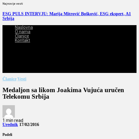
Najnovije vesti
ESG PULS INTERVJU: Marija Mitrović Bošković, ESG ekspert, A1
Srbija
Naslovna
O nama
Članice
Kontakt
2026-08-08
Članice
Vesti
Medaljon sa likom Joakima Vujuća uručen
Telekomu Srbija
1 min read
Urednik
17/02/2016
Podeli