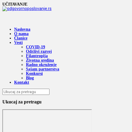
UČITAVANJE
Naslovna
O nama
Članice
Vesti
COVID-19
Održivi razvoj
Filantropija
Životna sredina
Radno okruženje
Sajam partnerstva
Konkursi
Blog
Kontakt
Ukucaj za pretragu