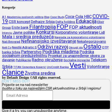
Kategorije
COVID-
Coca-Cola HBC
A1
Akademija poslovnih veština
Blog
Case Study
19
Edukacija
CSR koncept
Delhaize Srbija
Delta holding
Elixir
FOP
Filantropija
FOP aktuelnosti
Erste bank
Group
Konkursi
Korporativno volontiranje
Javne politike
Lidl
Intervju
Mala i srednja preduzeća
Nagrada za korporativno volontiranje
Nefinansijsko izveštavanje
Nekategorizovano
Naš Beograd
Ostalo
Održivi razvoj
Nestlé Adriatic S
OTP
Nelt Co
Okrugli sto
Podrška mladima
Partnerstvo
Podrška
banka Srbija
socijalnom preduzetništvu
Projekat za unapređenje okvira za
Radno okruženje
Telekom
davanje
Publikacije
Socijalne inovacije
Vesti
Srbija
Volontiranje
UniCredit Banka
TITAN Cementara Kosjerić
Članice
Životna sredina
by Default Design ©All rights reserved.
DON’T MISS OUT!
Prijavite se na naš newsletter
budite u toku sa najsvežijim CSR aktuelnostima u Srbiji i regionu!
Prijava
Give it a try, you can unsubscribe anytime.