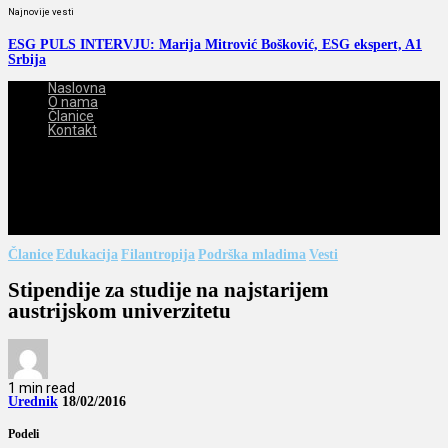
Najnovije vesti
ESG PULS INTERVJU: Marija Mitrović Bošković, ESG ekspert, A1
Srbija
Naslovna
O nama
Članice
Kontakt
2026-08-10
Članice
Edukacija
Filantropija
Podrška mladima
Vesti
Stipendije za studije na najstarijem
austrijskom univerzitetu
1 min read
Urednik
18/02/2016
Podeli