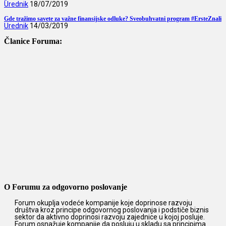
Urednik
18/07/2019
Gde tražimo savete za važne finansijske odluke? Sveobuhvatni program #ErsteZnali
Urednik
14/03/2019
Članice Foruma:
O Forumu za odgovorno poslovanje
Forum okuplja vodeće kompanije koje doprinose razvoju
društva kroz principe odgovornog poslovanja i podstiče biznis
sektor da aktivno doprinosi razvoju zajednice u kojoj posluje.
Forum osnažuje kompanije da posluju u skladu sa principima