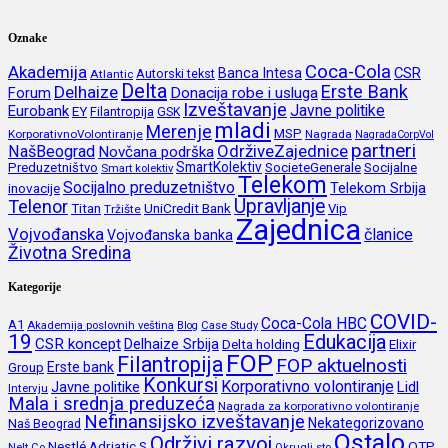
Oznake
Coca-Cola
Akademija
CSR
Banca Intesa
Autorski tekst
Atlantic
Delta
Erste Bank
Delhaize
Forum
Donacija robe i usluga
Izveštavanje
Javne politike
Eurobank
EY
Filantropija
GSK
mladi
Merenje
MSP
KorporativnoVolontiranje
Nagrada
NagradaCorpVol
partneri
OdrživeZajednice
NašBeograd
Novčana podrška
SmartKolektiv
SocieteGenerale
Socijalne
Preduzetništvo
Smart kolektiv
Telekom
Socijalno preduzetništvo
inovacije
Telekom Srbija
Upravljanje
Telenor
Titan
UniCredit Bank
Vip
Tržište
Zajednica
Vojvođanska
članice
Vojvođanska banka
Životna Sredina
Kategorije
COVID-
Coca-Cola HBC
A1
Akademija poslovnih veština
Blog
Case Study
19
Edukacija
CSR koncept
Delhaize Srbija
Delta holding
Elixir
FOP
Filantropija
FOP aktuelnosti
Erste bank
Group
Konkursi
Korporativno volontiranje
Javne politike
Lidl
Intervju
Mala i srednja preduzeća
Nagrada za korporativno volontiranje
Nefinansijsko izveštavanje
Nekategorizovano
Naš Beograd
Ostalo
Održivi razvoj
Nestlé Adriatic S
OTP
Nelt Co
Okrugli sto