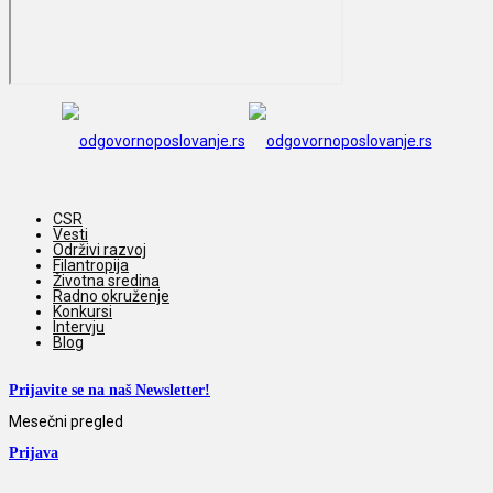
CSR
Vesti
Održivi razvoj
Filantropija
Životna sredina
Radno okruženje
Konkursi
Intervju
Blog
Prijavite se na naš Newsletter!
Mesečni pregled
Prijava