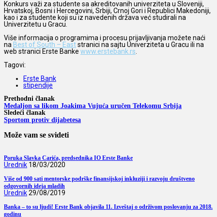
Konkurs važi za studente sa akreditovanih univerziteta u Sloveniji,
Hrvatskoj, Bosni i Hercegovini, Srbiji, Crnoj Gori i Republici Makedoniji,
kao i za studente koji su iz navedenih država već studirali na
Univerzitetu u Gracu.
Više informacija o programima i procesu prijavljivanja možete naći
na
Best of South – East
stranici na sajtu Univerziteta u Gracu ili na
web stranici Erste Banke
www.erstebank.rs
.
Tagovi:
Erste Bank
stipendije
Prethodni članak
Medaljon sa likom Joakima Vujuća uručen Telekomu Srbija
Sledeći članak
Sportom protiv dijabetesa
Može vam se svideti
Poruka Slavka Carića, predsednika IO Erste Banke
Urednik
18/03/2020
Više od 900 sati mentorske podrške finansijskoj inkluziji i razvoju društveno
odgovornih ideja mladih
Urednik
29/08/2019
Banka – to su ljudi! Erste Bank objavila 11. Izveštaj o održivom poslovanju za 2018.
godinu