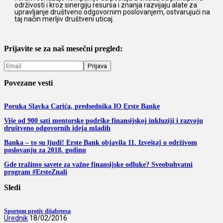
održivosti i kroz sinergiju resursa i znanja razvijaju alate za
upravljanje društveno odgovornim poslovanjem, ostvarujući na
taj način merljiv društveni uticaj.
Prijavite se za naš mesečni pregled:
Povezane vesti
Poruka Slavka Carića, predsednika IO Erste Banke
Više od 900 sati mentorske podrške finansijskoj inkluziji i razvoju
društveno odgovornih ideja mladih
Banka – to su ljudi! Erste Bank objavila 11. Izveštaj o održivom
poslovanju za 2018. godinu
Gde tražimo savete za važne finansijske odluke? Sveobuhvatni
program #ErsteZnali
Sledi
Sportom protiv dijabetesa
Urednik
18/02/2016