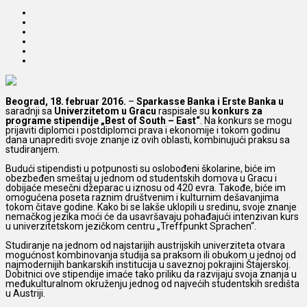
Beograd, 18. februar 2016.
–
Sparkasse Banka i Erste Banka u
saradnji sa
Univerzitetom u Gracu
raspisale su
konkurs za
programe stipendije „Best of South – East“
.
Na konkurs se mogu
prijaviti diplomci i postdiplomci prava i ekonomije i tokom godinu
dana unaprediti svoje znanje iz ovih oblasti, kombinujući praksu sa
studiranjem.
Budući stipendisti u potpunosti su oslobođeni školarine, biće im
obezbeđen smeštaj u jednom od studentskih domova u Gracu i
dobijaće mesečni džeparac u iznosu od 420 evra. Takođe, biće im
omogućena poseta raznim društvenim i kulturnim dešavanjima
tokom čitave godine. Kako bi se lakše uklopili u sredinu, svoje znanje
nemačkog jezika moći će da usavršavaju pohađajući intenzivan kurs
u univerzitetskom jezičkom centru „Treffpunkt Sprachen“.
Studiranje na jednom od najstarijih austrijskih univerziteta otvara
mogućnost kombinovanja studija sa praksom ili obukom u jednoj od
najmodernijih bankarskih institucija u saveznoj pokrajini Štajerskoj.
Dobitnici ove stipendije imaće tako priliku da razvijaju svoja znanja u
međukulturalnom okruženju jednog od najvećih studentskih središta
u Austriji.