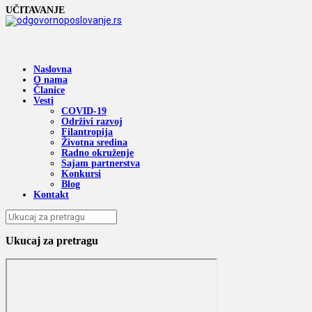
UČITAVANJE
Naslovna
O nama
Članice
Vesti
COVID-19
Održivi razvoj
Filantropija
Životna sredina
Radno okruženje
Sajam partnerstva
Konkursi
Blog
Kontakt
Ukucaj za pretragu