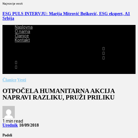
Najnovije vesti
ESG PULS INTERVJU: Marija Mitrović Bošković, ESG ekspert, A1
Srbija
Naslovna
O nama
Članice
Kontakt
2026-08-07
Članice
Vesti
OTPOČELA HUMANITARNA AKCIJA
NAPRAVI RAZLIKU, PRUŽI PRILIKU
1 min read
Urednik
10/09/2018
Podeli