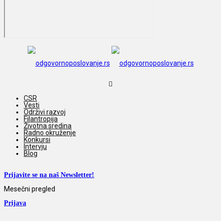
CSR
Vesti
Održivi razvoj
Filantropija
Životna sredina
Radno okruženje
Konkursi
Intervju
Blog
Prijavite se na naš Newsletter!
Mesečni pregled
Prijava