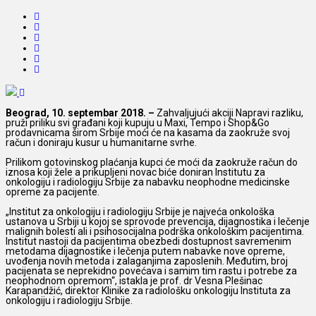
Beograd, 10. septembar 2018. –
Zahvaljujući akciji Napravi razliku,
pruži priliku svi građani koji kupuju u Maxi, Tempo i Shop&Go
prodavnicama širom Srbije moći će na kasama da zaokruže svoj
račun i doniraju kusur u humanitarne svrhe.
Prilikom gotovinskog plaćanja kupci će moći da zaokruže račun do
iznosa koji žele a prikupljeni novac biće doniran Institutu za
onkologiju i radiologiju Srbije za nabavku neophodne medicinske
opreme za pacijente.
„Institut za onkologiju i radiologiju Srbije je najveća onkološka
ustanova u Srbiji u kojoj se sprovode prevencija, dijagnostika i lečenje
malignih bolesti ali i psihosocijalna podrška onkološkim pacijentima.
Institut nastoji da pacijentima obezbedi dostupnost savremenim
metodama dijagnostike i lečenja putem nabavke nove opreme,
uvođenja novih metoda i zalaganjima zaposlenih. Međutim, broj
pacijenata se neprekidno povećava i samim tim rastu i potrebe za
neophodnom opremom“, istakla je prof. dr Vesna Plešinac
Karapandžić, direktor Klinike za radiološku onkologiju Instituta za
onkologiju i radiologiju Srbije.