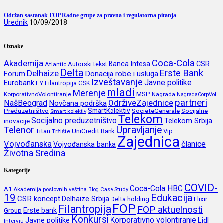
Održan sastanak FOP Radne grupe za pravna i regulatorna pitanja
Urednik
10/09/2018
Oznake
Coca-Cola
Akademija
CSR
Banca Intesa
Autorski tekst
Atlantic
Delta
Erste Bank
Delhaize
Forum
Donacija robe i usluga
Izveštavanje
Javne politike
Eurobank
EY
Filantropija
GSK
mladi
Merenje
MSP
KorporativnoVolontiranje
Nagrada
NagradaCorpVol
partneri
OdrživeZajednice
NašBeograd
Novčana podrška
SmartKolektiv
SocieteGenerale
Socijalne
Preduzetništvo
Smart kolektiv
Telekom
Socijalno preduzetništvo
inovacije
Telekom Srbija
Upravljanje
Telenor
Titan
UniCredit Bank
Vip
Tržište
Zajednica
Vojvođanska
članice
Vojvođanska banka
Životna Sredina
Kategorije
COVID-
Coca-Cola HBC
A1
Akademija poslovnih veština
Blog
Case Study
19
Edukacija
CSR koncept
Delhaize Srbija
Delta holding
Elixir
FOP
Filantropija
FOP aktuelnosti
Erste bank
Group
Konkursi
Korporativno volontiranje
Javne politike
Lidl
Intervju