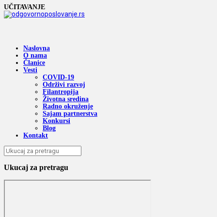
UČITAVANJE
Naslovna
O nama
Članice
Vesti
COVID-19
Održivi razvoj
Filantropija
Životna sredina
Radno okruženje
Sajam partnerstva
Konkursi
Blog
Kontakt
Ukucaj za pretragu