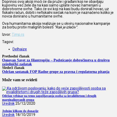
Doprinos ovoj akciji moći će da pruže i građani koji ne obavljaju
kupovinu već žele da na kasi samo uplate novac namenjen u
dobrotvorne svrhe. Tako će svi koji na kasi budu donirali novac, uz
fiskalni račun, dobiti i nefiskalni isečak na kom je naznačeno koliko je
novca donirano u humanitarne svrhe.
Ova humanitarna akcija realizuje se u okviru nacionalne kampanje
za borbu protiv malignih bolesti
“Rak je izlečiv”
.
Izvor:
Timp.rs
Tagovi:
Delhaize
Prethodni članak
Osnovan Savet za filantropiju – Podsticanje dobročinstva u društvu
zajednički zadatak
Sledeći članak
Održan sastanak FOP Radne grupe za pravna i regulatorna pitanja
Može vam se svideti
Održan vebinar na temu zapošljavanja osoba sa invaliditetom i drugih
marginalizovanih grupa
Urednik
25/12/2020
Jednim klikom do donacije
Urednik
18/10/2019