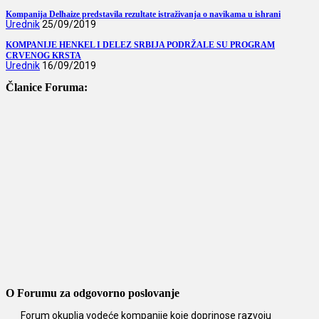
Kompanija Delhaize predstavila rezultate istraživanja o navikama u ishrani
Urednik
25/09/2019
KOMPANIJE HENKEL I DELEZ SRBIJA PODRŽALE SU PROGRAM
CRVENOG KRSTA
Urednik
16/09/2019
Članice Foruma:
O Forumu za odgovorno poslovanje
Forum okuplja vodeće kompanije koje doprinose razvoju