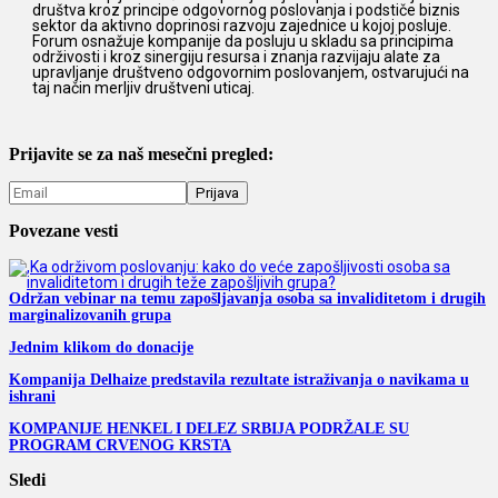
društva kroz principe odgovornog poslovanja i podstiče biznis
sektor da aktivno doprinosi razvoju zajednice u kojoj posluje.
Forum osnažuje kompanije da posluju u skladu sa principima
održivosti i kroz sinergiju resursa i znanja razvijaju alate za
upravljanje društveno odgovornim poslovanjem, ostvarujući na
taj način merljiv društveni uticaj.
Prijavite se za naš mesečni pregled:
Povezane vesti
Održan vebinar na temu zapošljavanja osoba sa invaliditetom i drugih
marginalizovanih grupa
Jednim klikom do donacije
Kompanija Delhaize predstavila rezultate istraživanja o navikama u
ishrani
KOMPANIJE HENKEL I DELEZ SRBIJA PODRŽALE SU
PROGRAM CRVENOG KRSTA
Sledi