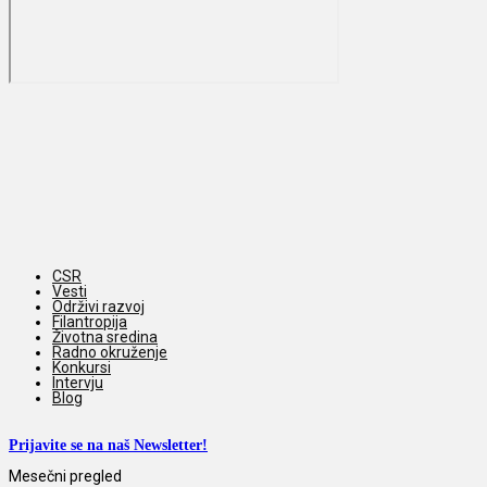
CSR
Vesti
Održivi razvoj
Filantropija
Životna sredina
Radno okruženje
Konkursi
Intervju
Blog
Prijavite se na naš Newsletter!
Mesečni pregled