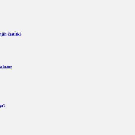
ih čestitki
a hrane
ga’!