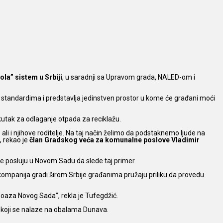
la” sistem u Srbiji
,
u saradnji sa Upravom grada, NALED-om i
standardima i predstavlja jedinstven prostor u kome će građani moći
 kutak za odlaganje otpada za reciklažu.
i i njihove roditelje. Na taj način želimo da podstaknemo ljude na
, rekao je
član Gradskog veća za komunalne poslove Vladimir
je posluju u Novom Sadu da slede taj primer.
 kompanija gradi širom Srbije građanima pružaju priliku da provedu
oaza Novog Sada”, rekla je Tufegdžić.
 koji se nalaze na obalama Dunava.