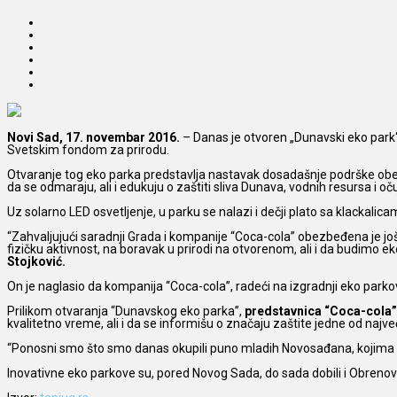
Novi Sad, 17. novembar 2016.
– Danas je otvoren „Dunavski eko par
Svetskim fondom za prirodu.
Otvaranje tog eko parka predstavlja nastavak dosadašnje podrške obel
da se odmaraju, ali i edukuju o zaštiti sliva Dunava, vodnih resursa i o
Uz solarno LED osvetljenje, u parku se nalazi i dečji plato sa klackali
“Zahvaljujući saradnji Grada i kompanije “Coca-cola” obezbeđena je još
fizičku aktivnost, na boravak u prirodi na otvorenom, ali i da budimo e
Stojković.
On je naglasio da kompanija “Coca-cola”, radeći na izgradnji eko park
Prilikom otvaranja “Dunavskog eko parka”,
predstavnica “Coca-cola” 
kvalitetno vreme, ali i da se informišu o značaju zaštite jedne od najve
“Ponosni smo što smo danas okupili puno mladih Novosađana, kojima se
Inovativne eko parkove su, pored Novog Sada, do sada dobili i Obreno