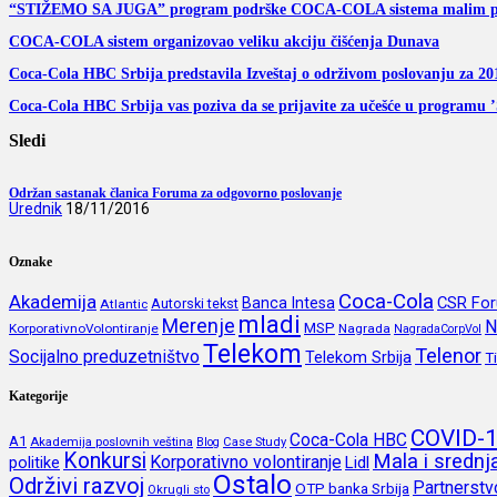
“STIŽEMO SA JUGA” program podrške COCA-COLA sistema malim pr
COCA-COLA sistem organizovao veliku akciju čišćenja Dunava
Coca-Cola HBC Srbija predstavila Izveštaj o održivom poslovanju za 20
Coca-Cola HBC Srbija vas poziva da se prijavite za učešće u programu ’
Sledi
Održan sastanak članica Foruma za odgovorno poslovanje
Urednik
18/11/2016
Oznake
Coca-Cola
Akademija
CSR Fo
Banca Intesa
Autorski tekst
Atlantic
mladi
Merenje
N
MSP
KorporativnoVolontiranje
Nagrada
NagradaCorpVol
Telekom
Telenor
Socijalno preduzetništvo
Telekom Srbija
T
Kategorije
COVID-
Coca-Cola HBC
A1
Akademija poslovnih veština
Blog
Case Study
Konkursi
Mala i sredn
Korporativno volontiranje
politike
Lidl
Ostalo
Održivi razvoj
Partnerstv
OTP banka Srbija
Okrugli sto