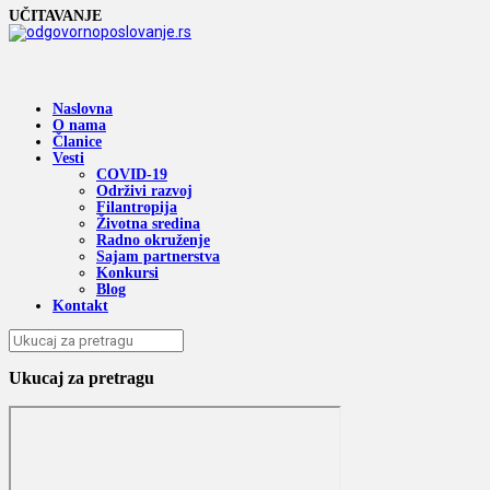
UČITAVANJE
Naslovna
O nama
Članice
Vesti
COVID-19
Održivi razvoj
Filantropija
Životna sredina
Radno okruženje
Sajam partnerstva
Konkursi
Blog
Kontakt
Ukucaj za pretragu