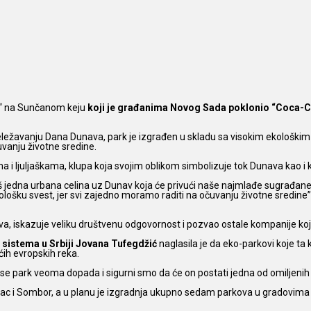
k“ na Sunčanom keju
koji je građanima Novog Sada poklonio “Coca-Co
ežavanju Dana Dunava, park je izgrađen u skladu sa visokim ekološkim 
čuvanju životne sredine.
cama i ljuljaškama, klupa koja svojim oblikom simbolizuje tok Dunava kao i
 jedna urbana celina uz Dunav koja će privući naše najmlađe sugrađane al
kološku svest, jer svi zajedno moramo raditi na očuvanju životne sredine”
ova, iskazuje veliku društvenu odgovornost i pozvao ostale kompanije ko
sistema u Srbiji Jovana Tufegdžić
naglasila je da eko-parkovi koje ta
ćih evropskih reka.
 park veoma dopada i sigurni smo da će on postati jedna od omiljenih 
vac i Sombor, a u planu je izgradnja ukupno sedam parkova u gradovima