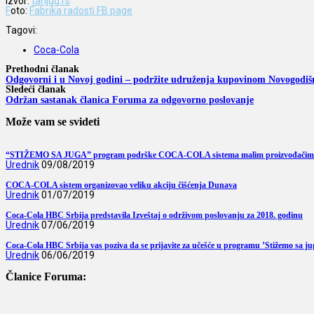
Izvor:
tanjug.rs
F
oto:
Fabrika radosti FB page
Tagovi:
Coca-Cola
Prethodni članak
Odgovorni i u Novoj godini – podržite udruženja kupovinom Novogodišnj
Sledeći članak
Održan sastanak članica Foruma za odgovorno poslovanje
Može vam se svideti
“STIŽEMO SA JUGA” program podrške COCA-COLA sistema malim proizvođačim
Urednik
09/08/2019
COCA-COLA sistem organizovao veliku akciju čišćenja Dunava
Urednik
01/07/2019
Coca-Cola HBC Srbija predstavila Izveštaj o održivom poslovanju za 2018. godinu
Urednik
07/06/2019
Coca-Cola HBC Srbija vas poziva da se prijavite za učešće u programu ’Stižemo sa ju
Urednik
06/06/2019
Članice Foruma: