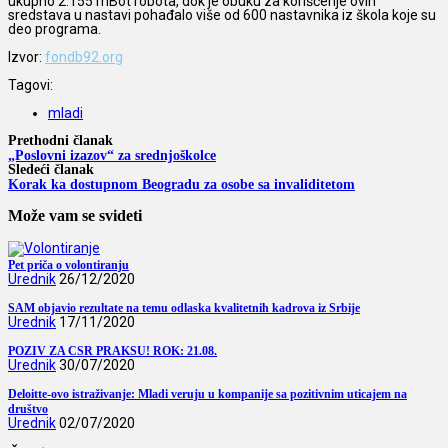
ukupno 2.155 mBot robota, dok je obuku za korišćenje ovih
sredstava u nastavi pohađalo više od 600 nastavnika iz škola koje su
deo programa.
Izvor:
fondb92.org
Tagovi:
mladi
Prethodni članak
„Poslovni izazov“ za srednjoškolce
Sledeći članak
Korak ka dostupnom Beogradu za osobe sa invaliditetom
Može vam se svideti
Pet priča o volontiranju
Urednik
26/12/2020
SAM objavio rezultate na temu odlaska kvalitetnih kadrova iz Srbije
Urednik
17/11/2020
POZIV ZA CSR PRAKSU! ROK: 21.08.
Urednik
30/07/2020
Deloitte-ovo istraživanje: Mladi veruju u kompanije sa pozitivnim uticajem na
društvo
Urednik
02/07/2020