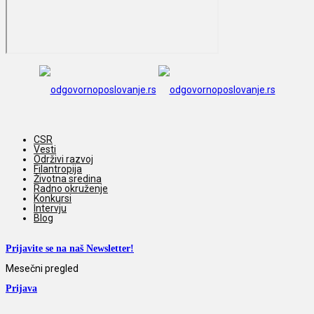
CSR
Vesti
Održivi razvoj
Filantropija
Životna sredina
Radno okruženje
Konkursi
Intervju
Blog
Prijavite se na naš Newsletter!
Mesečni pregled
Prijava