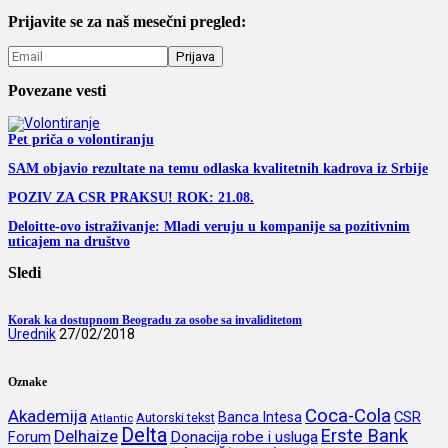
Prijavite se za naš mesečni pregled:
Povezane vesti
Pet priča o volontiranju
SAM objavio rezultate na temu odlaska kvalitetnih kadrova iz Srbije
POZIV ZA CSR PRAKSU! ROK: 21.08.
Deloitte-ovo istraživanje: Mladi veruju u kompanije sa pozitivnim
uticajem na društvo
Sledi
Korak ka dostupnom Beogradu za osobe sa invaliditetom
Urednik
27/02/2018
Oznake
Coca-Cola
Akademija
CSR
Banca Intesa
Autorski tekst
Atlantic
Delta
Erste Bank
Delhaize
Forum
Donacija robe i usluga