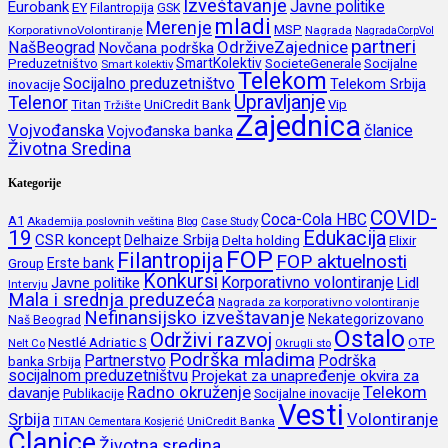
Izveštavanje
Javne politike
Eurobank
EY
Filantropija
GSK
mladi
Merenje
MSP
KorporativnoVolontiranje
Nagrada
NagradaCorpVol
partneri
OdrživeZajednice
NašBeograd
Novčana podrška
SmartKolektiv
SocieteGenerale
Socijalne
Preduzetništvo
Smart kolektiv
Telekom
Socijalno preduzetništvo
inovacije
Telekom Srbija
Upravljanje
Telenor
Titan
UniCredit Bank
Vip
Tržište
Zajednica
Vojvođanska
članice
Vojvođanska banka
Životna Sredina
Kategorije
COVID-
Coca-Cola HBC
A1
Akademija poslovnih veština
Blog
Case Study
19
Edukacija
CSR koncept
Delhaize Srbija
Delta holding
Elixir
FOP
Filantropija
FOP aktuelnosti
Erste bank
Group
Konkursi
Korporativno volontiranje
Javne politike
Lidl
Intervju
Mala i srednja preduzeća
Nagrada za korporativno volontiranje
Nefinansijsko izveštavanje
Nekategorizovano
Naš Beograd
Ostalo
Održivi razvoj
Nestlé Adriatic S
OTP
Nelt Co
Okrugli sto
Podrška mladima
Partnerstvo
Podrška
banka Srbija
socijalnom preduzetništvu
Projekat za unapređenje okvira za
Radno okruženje
Telekom
davanje
Publikacije
Socijalne inovacije
Vesti
Srbija
Volontiranje
UniCredit Banka
TITAN Cementara Kosjerić
Članice
Životna sredina