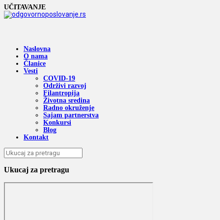
UČITAVANJE
Naslovna
O nama
Članice
Vesti
COVID-19
Održivi razvoj
Filantropija
Životna sredina
Radno okruženje
Sajam partnerstva
Konkursi
Blog
Kontakt
Ukucaj za pretragu