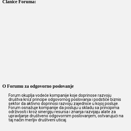
Članice Foruma:
O Forumu za odgovorno poslovanje
Forum okuplja vodeće kompanije koje doprinose razvoju
društva kroz principe odgovornog poslovanja i podstiče biznis
sektor da aktivno doprinosi razvoju zajednice u kojoj posluje.
Forum osnažuje kompanije da posluju u skladu sa principima
održivosti i kroz sinergiju resursa i znanja razvijaju alate za
upravljanje društveno odgovornim poslovanjem, ostvarujući na
taj način merljiv društveni uticaj.