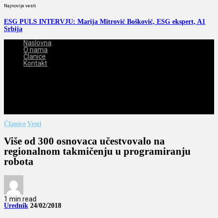
Najnovije vesti
ESG PULS INTERVJU: Marija Mitrović Bošković, ESG ekspert, A1
Srbija
Naslovna
O nama
Članice
Kontakt
2026-08-06
Članice
Vesti
Više od 300 osnovaca učestvovalo na
regionalnom takmičenju u programiranju
robota
1 min read
Urednik
24/02/2018