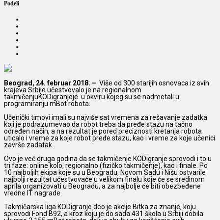
Podeli
Beograd, 24. februar 2018. –
Više od 300 starijih osnovaca iz svih
krajeva Srbije učestvovalo je na regionalnom
takmičenjuKODigranjeje u okviru kojeg su se nadmetali u
programiranju mBot robota.
Učenički timovi imali su najviše sat vremena za rešavanje zadatka
koji je podrazumevao da robot treba da pređe stazu na tačno
određen način, a na rezultat je pored preciznosti kretanja robota
uticalo i vreme za koje robot pređe stazu, kao i vreme za koje učenici
završe zadatak.
Ovo je već druga godina da se takmičenje KODigranje sprovodi i to u
tri faze: online kolo, regionalno (fizičko takmičenje), kao i finale. Po
10 najboljih ekipa koje su u Beogradu, Novom Sadu i Nišu ostvarile
najbolji rezultat učestvovaće u velikom finalu koje će se sredinom
aprila organizovati u Beogradu, a za najbolje će biti obezbeđene
vredne IT nagrade.
Takmičarska liga KODigranje deo je akcije Bitka za znanje, koju
sprovodi Fond B92, a kroz koju je do sada 431 škola u Srbiji dobila