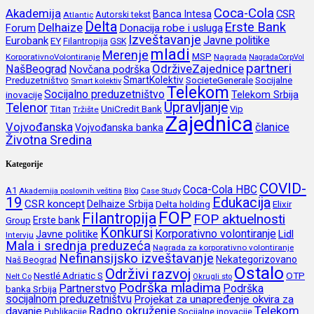
Coca-Cola
Akademija
CSR
Banca Intesa
Autorski tekst
Atlantic
Delta
Erste Bank
Delhaize
Forum
Donacija robe i usluga
Izveštavanje
Javne politike
Eurobank
EY
Filantropija
GSK
mladi
Merenje
MSP
KorporativnoVolontiranje
Nagrada
NagradaCorpVol
partneri
OdrživeZajednice
NašBeograd
Novčana podrška
SmartKolektiv
SocieteGenerale
Socijalne
Preduzetništvo
Smart kolektiv
Telekom
Socijalno preduzetništvo
inovacije
Telekom Srbija
Upravljanje
Telenor
Titan
UniCredit Bank
Vip
Tržište
Zajednica
Vojvođanska
članice
Vojvođanska banka
Životna Sredina
Kategorije
COVID-
Coca-Cola HBC
A1
Akademija poslovnih veština
Blog
Case Study
19
Edukacija
CSR koncept
Delhaize Srbija
Delta holding
Elixir
FOP
Filantropija
FOP aktuelnosti
Erste bank
Group
Konkursi
Korporativno volontiranje
Javne politike
Lidl
Intervju
Mala i srednja preduzeća
Nagrada za korporativno volontiranje
Nefinansijsko izveštavanje
Nekategorizovano
Naš Beograd
Ostalo
Održivi razvoj
Nestlé Adriatic S
OTP
Nelt Co
Okrugli sto
Podrška mladima
Partnerstvo
Podrška
banka Srbija
socijalnom preduzetništvu
Projekat za unapređenje okvira za
Radno okruženje
Telekom
davanje
Publikacije
Socijalne inovacije