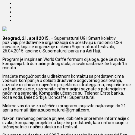
Beograd, 21. april 2015.
– Supernatural UG i Smart kolektiv
pozivaju predstavnike organizacija da učestvuju u radionici CSR
inovacije,
koja se organizuje u okviru Supernatural festivala,
26.04.2015. godine u Supernatural parku na Adi Huji.
Program je inspirisan World Caffe formom dijaloga, gde će svaka
kompanija biti domaćin jednog stola, a svaki sastanak će trajati 15
minuta.
Imaćete mogućnost da u direktnom kontaktu sa predstavnicima
vodećih kompanija u oblasti društveno odgovornog poslovanja,
saznate o njihovim najvećim projektima, strategijama, inspirišete se
za buduće akcije, razmenite informacije i saznate o potencijalnim
načinima saradnje. Kompanije učesnice su: Telenor, Erste banka,
Rosa voda, Delez Srbija, Doncaffe i Supernatural.
Molimo vas da se za učešće u programu prijavite najkasnije do 21.
aprila na mail: tijana.supernatural@gmail.com.
Nakon završenog perioda prijave, dobićete pripremne informacije o
svakoj kompaniji, projektima koje će predstaviti, kao i informacije o
tačnoj satnici i načinu ulaska na festival.