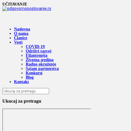
UČITAVANJE
Naslovna
O nama
Članice
Vesti
COVID-19
Održivi razvoj
Filantropija
Životna sredina
Radno okruženje
Sajam partnerstva
Konkursi
Blog
Kontakt
Ukucaj za pretragu