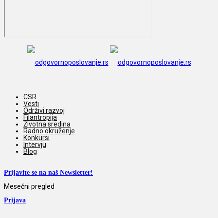
CSR
Vesti
Održivi razvoj
Filantropija
Životna sredina
Radno okruženje
Konkursi
Intervju
Blog
Prijavite se na naš Newsletter!
Mesečni pregled
Prijava