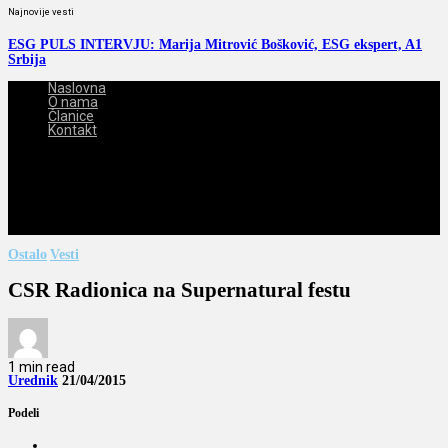
Najnovije vesti
ESG PULS INTERVJU: Marija Mitrović Bošković, ESG ekspert, A1
Srbija
Naslovna
O nama
Članice
Kontakt
2026-08-08
Ostalo
Vesti
CSR Radionica na Supernatural festu
1 min read
Urednik
21/04/2015
Podeli