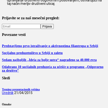
upravljanje društveno odgovornim poslovanjem, ostvarujući na
taj način merljiv društveni uticaj.
Prijavite se za naš mesečni pregled:
Povezane vesti
Predstavljeno prvo istraživanje o aktivnostima filantropa u Srbiji
Socijalno preduzetništvo u Srbiji u zaletu
Sedam najboljih „Ideja za bolje sutra“ nagrađeno sa 40.000 evra
Odabrano 10 socijalnih preduzeća za učešće u programu „Odgovorno
za društvo“
Sledi
Trening prezentacionih veština
Urednik
21/04/2015
Oznake