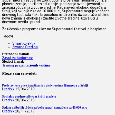
Supernatural festival od 2007. godine proslavlja međunarodni Dan
planete zemlje, sa ciljem edukacije i podizanja svesti javnosti o
značaju očuvanja životne sredine. Kao najveći ekološki događaj u
Srbiji, koji okuplja više od 10.000 ljudi, Supernatural neguje koncept
dnevnog festivala kako bi posetioci imali priliku da se druže, steknu
nova znanja iz ekologije i zaštite životne sredine, uživajući u
dnevnom svetlu i prirodi.
Za učesnike programa ulaz na Supernatural festival je besplatan.
Tagovi:
SmartKolektiv
Životna Sredina
Prethodni članak
Zasad za budućnost
Sledeći članak
Trening prezentacionih veština
Može vam se svideti
Predstavljeno prvo istraživanje o aktivnostima filantropa u Srbiji
Urednik
12/06/2019
Socijalno preduzetništvo u Srbiji u zaletu
Urednik
28/06/2018
Sedam najboljih „Ideja za bolje sutra“ nagrađeno sa 40.000 evra
Urednik
20/11/2017