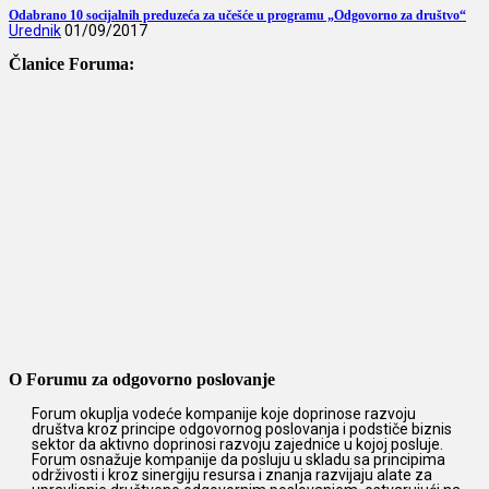
Odabrano 10 socijalnih preduzeća za učešće u programu „Odgovorno za društvo“
Urednik
01/09/2017
Članice Foruma:
O Forumu za odgovorno poslovanje
Forum okuplja vodeće kompanije koje doprinose razvoju
društva kroz principe odgovornog poslovanja i podstiče biznis
sektor da aktivno doprinosi razvoju zajednice u kojoj posluje.
Forum osnažuje kompanije da posluju u skladu sa principima
održivosti i kroz sinergiju resursa i znanja razvijaju alate za