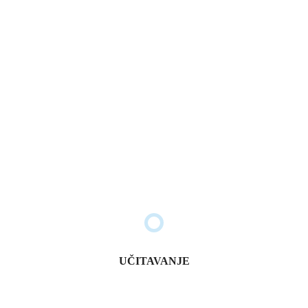
SLEDEĆI ČLANAK
Otvoren 12. ciklus mts app konkursa
Ostavite komentar
Your email address will not be published. Required fields are
marked *
UČITAVANJE