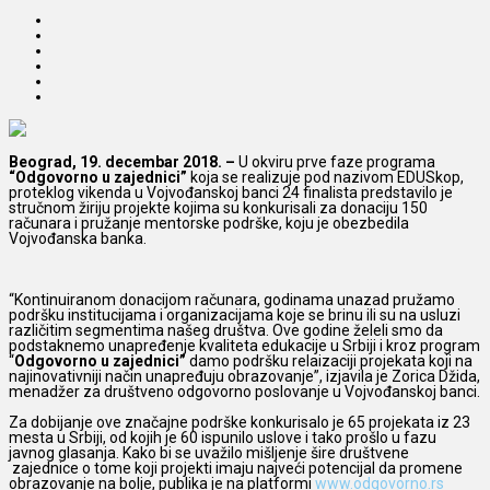
Beograd, 19. decembar 2018. –
U okviru prve faze programa
“Odgovorno u zajednici”
koja se realizuje pod nazivom EDUSkop,
proteklog vikenda u Vojvođanskoj banci 24 finalista predstavilo je
stručnom žiriju projekte kojima su konkurisali za donaciju 150
računara i pružanje mentorske podrške, koju je obezbedila
Vojvođanska banka.
“Kontinuiranom donacijom računara, godinama unazad pružamo
podršku institucijama i organizacijama koje se brinu ili su na usluzi
različitim segmentima našeg društva. Ove godine želeli smo da
podstaknemo unapređenje kvaliteta edukacije u Srbiji i kroz program
“
Odgovorno u zajednici”
damo podršku relaizaciji projekata koji na
najinovativniji način unapređuju obrazovanje”, izjavila je Zorica Džida,
menadžer za društveno odgovorno poslovanje u Vojvođanskoj banci.
Za dobijanje ove značajne podrške konkurisalo je 65 projekata iz 23
mesta u Srbiji, od kojih je 60 ispunilo uslove i tako prošlo u fazu
javnog glasanja. Kako bi se uvažilo mišljenje šire društvene
zajednice o tome koji projekti imaju najveći potencijal da promene
obrazovanje na bolje, publika je na platformi
www.odgovorno.rs