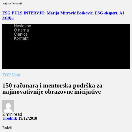
Najnovije vesti
ESG PULS INTERVJU: Marija Mitrović Bošković, ESG ekspert, A1
Srbija
Naslovna
O nama
Članice
Kontakt
2026-08-08
FOP
Vesti
150 računara i mentorska podrška za
najinovativnije obrazovne inicijative
2 min read
Urednik
19/12/2018
Podeli