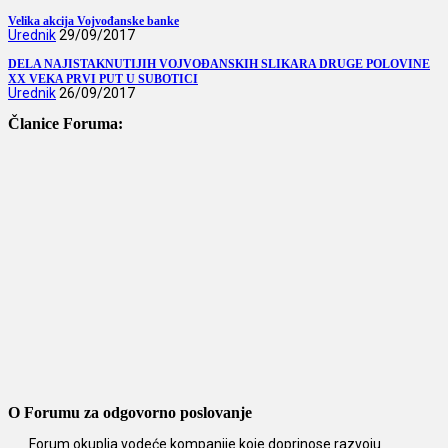
Velika akcija Vojvođanske banke
Urednik
29/09/2017
DELA NAJISTAKNUTIJIH VOJVOĐANSKIH SLIKARA DRUGE POLOVINE
XX VEKA PRVI PUT U SUBOTICI
Urednik
26/09/2017
Članice Foruma:
O Forumu za odgovorno poslovanje
Forum okuplja vodeće kompanije koje doprinose razvoju