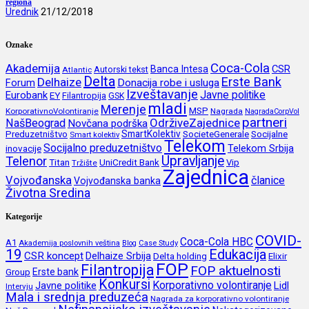
regiona
Urednik
21/12/2018
Oznake
Coca-Cola
Akademija
CSR
Banca Intesa
Autorski tekst
Atlantic
Delta
Erste Bank
Delhaize
Forum
Donacija robe i usluga
Izveštavanje
Javne politike
Eurobank
EY
Filantropija
GSK
mladi
Merenje
MSP
KorporativnoVolontiranje
Nagrada
NagradaCorpVol
partneri
OdrživeZajednice
NašBeograd
Novčana podrška
SmartKolektiv
SocieteGenerale
Socijalne
Preduzetništvo
Smart kolektiv
Telekom
Socijalno preduzetništvo
inovacije
Telekom Srbija
Upravljanje
Telenor
Titan
UniCredit Bank
Vip
Tržište
Zajednica
Vojvođanska
članice
Vojvođanska banka
Životna Sredina
Kategorije
COVID-
Coca-Cola HBC
A1
Akademija poslovnih veština
Blog
Case Study
19
Edukacija
CSR koncept
Delhaize Srbija
Delta holding
Elixir
FOP
Filantropija
FOP aktuelnosti
Erste bank
Group
Konkursi
Korporativno volontiranje
Javne politike
Lidl
Intervju
Mala i srednja preduzeća
Nagrada za korporativno volontiranje