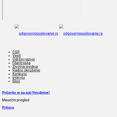
CSR
Vesti
Održivi razvoj
Filantropija
Životna sredina
Radno okruženje
Konkursi
Intervju
Blog
Prijavite se na naš Newsletter!
Mesečni pregled
Prijava