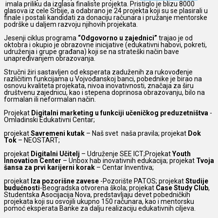
imala priliku da izglasa finaliste projekta. Pristiglo je blizu 8000
glasova iz cele Srbije, a odabrano je 24 projekta koji su se plasirali u
finale i postali kandidati za donaciju računara i pružanje mentorske
podrške u daljem razvoju njihovih projekata.
Jesenji ciklus programa
“Odgovorno u zajednici”
trajao je od
oktobra i okupio je obrazovne inicijative (edukativni habovi, pokreti,
udruženja i grupe građana) koji se na strateški način bave
unapređivanjem obrazovanja.
Stručni žiri sastavljen od eksperata zaduženih za rukovođenje
različitim funkcijama u Vojvođanskoj banci, pobednike je birao na
osnovu kvaliteta projekata, nivoa inovativnosti, značaja za širu
društvenu zajednicu, kao i stepena doprinosa obrazovanju, bilo na
formalan ili neformalan način.
Projekat
Digitalni marketing u funkciji učeničkog preduzetništva
-
Omladinski Edukativni Centar;
projekat
Savremeni kutak
– Naš svet naša pravila; projekat
Dok
Tok
– NEOSTART;
projekat
Digitalni Učitelj
– Udruženje SEE ICT;Projekat
Youth
Innovation Center
– Unbox hab inovativnih edukacija; projekat
Tvoja
šansa za prvi karijerni korak
– Centar Inventiva;
projekat
Iza pozorišne zavese
-Pozorište PATOS; projekat
Studije
budućnosti
-Beogradska otvorena škola; projekat
Case Study Club
,
Studentska Asocijacija Nova, predstavljaju devet pobedničkih
projekata koji su osvojili ukupno 150 računara, kao i mentorsku
pomoć eksperata Banke za dalju realizaciju edukativnih ciljeva.