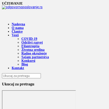
UČITAVANJE
Naslovna
O nama
Članice
Vesti
COVID-19
Održivi razvoj
Filantropija
Životna sredina
Radno okruženje
Sajam partnerstva
Konkursi
Blog
Kontakt
Ukucaj za pretragu