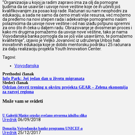
“Organizacija u kojoj ja radim zapravo ima za cilj da pomogne
ljudima da se usavrše i usvoje nove veštine koje će ih učiniti još
kvalifikovanijim za posao koji rade. Računari su nam neophodni za
edukaciju, a sada ne samo da ćemo imati više resursa, već možemo
da pređemo na novi stepen rada i adekvatnije pomognemo našim
polaznicima da usvoje nove veštine i od nas izađu potpuno spremni
za ono što ih čeka u daljem radu. Obrazovanje je dvosmeran proces i
kako mi drugima pomažemo da usvoje nove veštine, tako je nama
Vojvođanska banka pomogla da se još više usavršimo, te pomažemo
kvalitetnije”, izjavio je Veljko Jovanović iz udruženja Unbox hab
inovativnih edukacija koje je dobilo mentorsku podršku i 25 računara
za dalju realizaciju projekta Youth Innovation Center.
Tagovi:
Vojvođanska
Prethodni članak
Info Park: Još jedan dan u životu migranata
Sledeći članak
Održan četvrti trening u okviru projekta GEAR – Zelena ekonomija
za razvoj regiona
Može vam se svideti
U Galeriji Matice srpske svečano otvorena izložba slika
Urednik
06/09/2018
Donacija Vojvođanske banke programu UNICEF-a
Urednik
25/12/2017