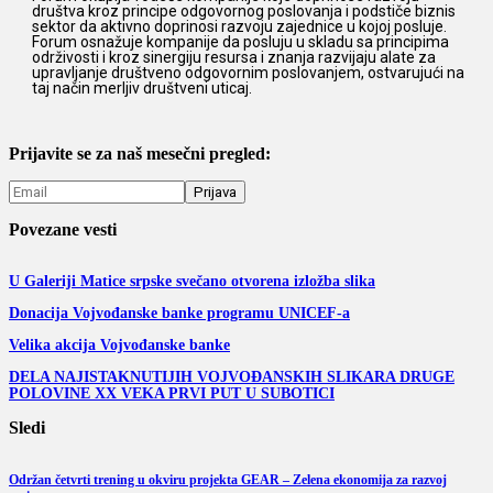
društva kroz principe odgovornog poslovanja i podstiče biznis
sektor da aktivno doprinosi razvoju zajednice u kojoj posluje.
Forum osnažuje kompanije da posluju u skladu sa principima
održivosti i kroz sinergiju resursa i znanja razvijaju alate za
upravljanje društveno odgovornim poslovanjem, ostvarujući na
taj način merljiv društveni uticaj.
Prijavite se za naš mesečni pregled:
Povezane vesti
U Galeriji Matice srpske svečano otvorena izložba slika
Donacija Vojvođanske banke programu UNICEF-a
Velika akcija Vojvođanske banke
DELA NAJISTAKNUTIJIH VOJVOĐANSKIH SLIKARA DRUGE
POLOVINE XX VEKA PRVI PUT U SUBOTICI
Sledi
Održan četvrti trening u okviru projekta GEAR – Zelena ekonomija za razvoj