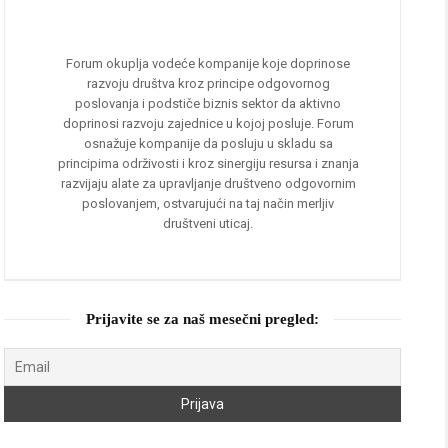
Forum okuplja vodeće kompanije koje doprinose
razvoju društva kroz principe odgovornog
poslovanja i podstiče biznis sektor da aktivno
doprinosi razvoju zajednice u kojoj posluje. Forum
osnažuje kompanije da posluju u skladu sa
principima održivosti i kroz sinergiju resursa i znanja
razvijaju alate za upravljanje društveno odgovornim
poslovanjem, ostvarujući na taj način merljiv
društveni uticaj.
Prijavite se za naš mesečni pregled: