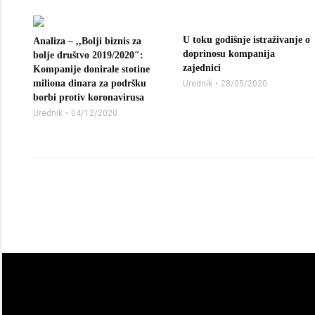
U toku godišnje istraživanje o
Analiza – ,,Bolji biznis za
doprinosu kompanija
bolje društvo 2019/2020″:
zajednici
Kompanije donirale stotine
miliona dinara za podršku
Urednik
28/05/2020
borbi protiv koronavirusa
Urednik
04/12/2020