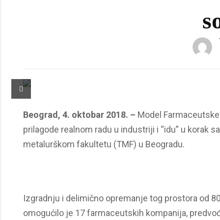
s
Beograd, 4. oktobar 2018. –
Model Farmaceutske č
prilagode realnom radu u industriji
i “idu” u korak 
metalurškom fakultetu (TMF) u Beogradu.
Izgradnju i delimično opremanje tog prostora od 80
omogućilo je 17 farmaceutskih kompanija, pred