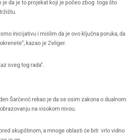
je da je to projekat koji je počeo zbog toga što
ržištu.
mo inicijativu i mislim da je ovo ključna poruka, da
okrenete”, kazao je Zeliger.
kaz sveg tog rada”.
aden Šarčević rekao je da se osim zakona o dualnom
 obrazovanju na visokom nivou.
 pred skupštinom, a mnoge oblasti će biti vrlo vidno
ao je on.