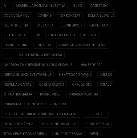
A1
AKADEMIJA POSLOVNIH VEŠTINA
BLOG
CASE STUDY
COCA-COLA HBC
COVID-19
CSR KONCEPT
DELHAIZE SRBIJA
DELTA HOLDING
EDUKACIJA
ELIXIR GROUP
ERSTE BANK
FILANTROPIJA
FOP
FOP AKTUELNOSTI
INTERVJU
JAVNE POLITIKE
KONKURSI
KORPORATIVNO VOLONTIRANJE
LIDL
MALA I SREDNJA PREDUZEĆA
NAGRADA ZA KORPORATIVNO VOLONTIRANJE
NAŠ BEOGRAD
NEFINANSIJSKO IZVEŠTAVANJE
NEKATEGORIZOVANO
NELT CO
NESTLÉ ADRIATIC S
ODRŽIVI RAZVOJ
OKRUGLI STO
OSTALO
OTP BANKA SRBIJA
PARTNERSTVO
PODRŠKA MLADIMA
PODRŠKA SOCIJALNOM PREDUZETNIŠTVU
PROJEKAT ZA UNAPREĐENJE OKVIRA ZA DAVANJE
PUBLIKACIJE
RADNO OKRUŽENJE
SOCIJALNE INOVACIJE
TELEKOM SRBIJA
TITAN CEMENTARA KOSJERIĆ
UNICREDIT BANKA
VESTI