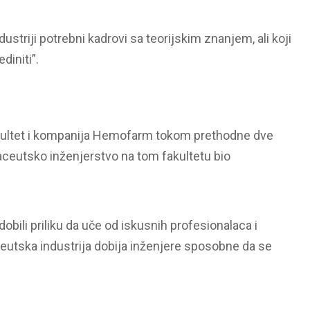
dustriji potrebni kadrovi sa teorijskim znanjem, ali koji
diniti”.
akultet i kompanija Hemofarm tokom prethodne dve
aceutsko inženjerstvo na tom fakultetu bio
obili priliku da uče od iskusnih profesionalaca i
eutska industrija dobija inženjere sposobne da se