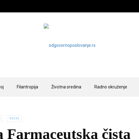
2026-08-07
oj
Filantropija
Životna sredina
Radno okruženje
O
VESTI
 Farmaceutska čista