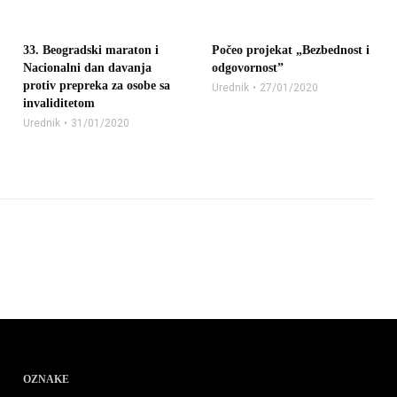
33. Beogradski maraton i
Počeo projekat „Bezbednost i
Nacionalni dan davanja
odgovornost”
protiv prepreka za osobe sa
Urednik
27/01/2020
invaliditetom
Urednik
31/01/2020
OZNAKE