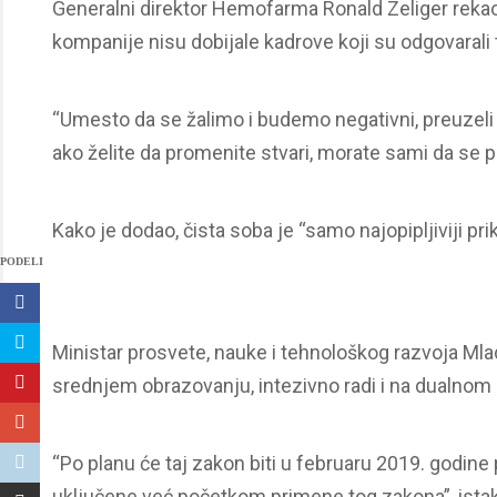
Generalni direktor Hemofarma Ronald Zeliger rekao 
kompanije nisu dobijale kadrove koji su odgovarali t
“Umesto da se žalimo i budemo negativni, preuzeli s
ako želite da promenite stvari, morate sami da se p
Kako je dodao, čista soba je “samo najopipljiviji pri
PODELI
Ministar prosvete, nauke i tehnološkog razvoja Ml
srednjem obrazovanju, intezivno radi i na dualnom
“Po planu će taj zakon biti u februaru 2019. godine
uključene već početkom primene tog zakona”, istak