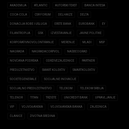
AKADEMIJA
ATLANTIC
AUTORSKI TEKST
BANCA INTESA
COCA-COLA
CSR FORUM
DELHAIZE
DELTA
DONACIJA ROBE I USLUGA
ERSTE BANK
EUROBANK
EY
FILANTROPIJA
GSK
IZVEŠTAVANJE
JAVNE POLITIKE
KORPORATIVNOVOLONTIRANJE
MERENJE
MLADI
MSP
NAGRADA
NAGRADACORPVOL
NAŠBEOGRAD
NOVČANA PODRŠKA
ODRŽIVEZAJEDNICE
PARTNERI
PREDUZETNIŠTVO
SMART KOLEKTIV
SMARTKOLEKTIV
SOCIETEGENERALE
SOCIJALNE INOVACIJE
SOCIJALNO PREDUZETNIŠTVO
TELEKOM
TELEKOM SRBIJA
TELENOR
TITAN
TRŽIŠTE
UNICREDIT BANK
UPRAVLJANJE
VIP
VOJVOĐANSKA
VOJVOĐANSKA BANKA
ZAJEDNICA
ČLANICE
ŽIVOTNA SREDINA