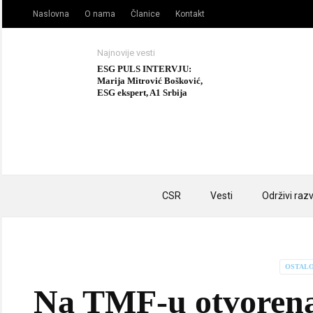
Naslovna
O nama
Članice
Kontakt
Najnovije vesti
ESG PULS INTERVJU:
Marija Mitrović Bošković,
ESG ekspert, A1 Srbija
CSR
Vesti
Održivi razv
OSTAL
Na TMF-u otvorena