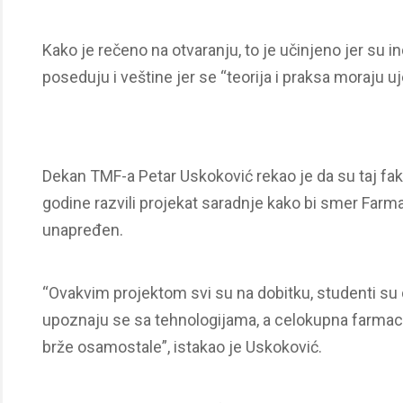
Kako je rečeno na otvaranju, to je učinjeno jer su in
poseduju i veštine jer se “teorija i praksa moraju uje
Dekan TMF-a Petar Uskoković rekao je da su taj f
godine razvili projekat saradnje kako bi smer Farm
unapređen.
“Ovakvim projektom svi su na dobitku, studenti su d
upoznaju se sa tehnologijama, a celokupna farmac
brže osamostale”, istakao je Uskoković.