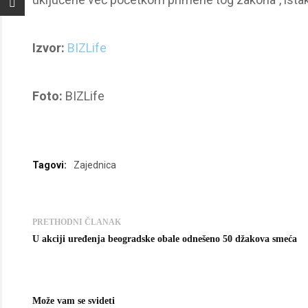
Izvor:
BIZLife
Foto:
BIZLife
Tagovi:
Zajednica
PRETHODNI ČLANAK
U akciji uređenja beogradske obale odnešeno 50 džakova smeća
Može vam se svideti