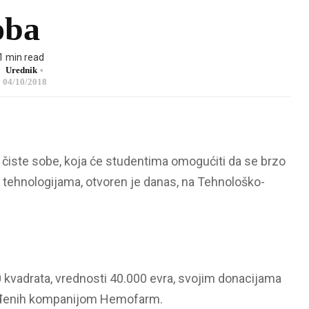
oba
1 min read
Urednik
04/10/2018
iste sobe, koja će studentima omogućiti da se brzo
sa tehnologijama, otvoren je danas, na Tehnološko-
 kvadrata, vrednosti 40.000 evra, svojim donacijama
vođenih kompanijom Hemofarm.