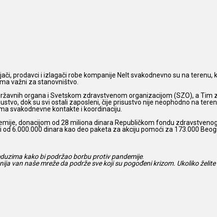
ljači, prodavci i izlagači robe kompanije Nelt svakodnevno su na terenu, 
eoma važni za stanovništvo.
žavnih organa i Svetskom zdravstvenom organizacijom (SZO), a Tim za kri
tvo, dok su svi ostali zaposleni, čije prisustvo nije neophodno na tere
ma svakodnevne kontakte i koordinaciju.
demije, donacijom od 28 miliona dinara Republičkom fondu zdravstvenog 
ti od 6.000.000 dinara kao deo paketa za akciju pomoći za 173.000 Beog
reduzima kako bi podržao borbu protiv pandemije
.
a van naše mreže da podrže sve koji su pogođeni krizom. Ukoliko želite 