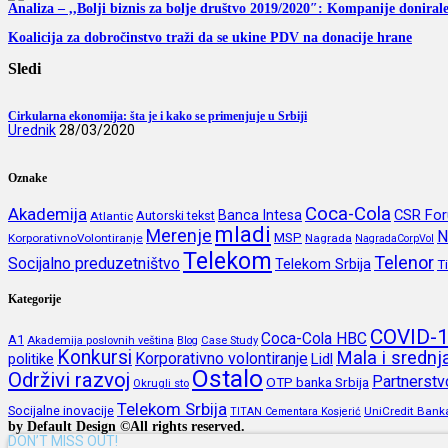
Analiza – ,,Bolji biznis za bolje društvo 2019/2020″: Kompanije doniral
Koalicija za dobročinstvo traži da se ukine PDV na donacije hrane
Sledi
Cirkularna ekonomija: šta je i kako se primenjuje u Srbiji
Urednik
28/03/2020
Oznake
Coca-Cola
Akademija
CSR Fo
Banca Intesa
Autorski tekst
Atlantic
mladi
Merenje
N
MSP
KorporativnoVolontiranje
Nagrada
NagradaCorpVol
Telekom
Telenor
Socijalno preduzetništvo
Telekom Srbija
T
Kategorije
COVID-
Coca-Cola HBC
A1
Akademija poslovnih veština
Blog
Case Study
Konkursi
Mala i sredn
Korporativno volontiranje
politike
Lidl
Ostalo
Održivi razvoj
Partnerstv
OTP banka Srbija
Okrugli sto
Telekom Srbija
Socijalne inovacije
UniCredit Bank
TITAN Cementara Kosjerić
by Default Design ©All rights reserved.
DON’T MISS OUT!