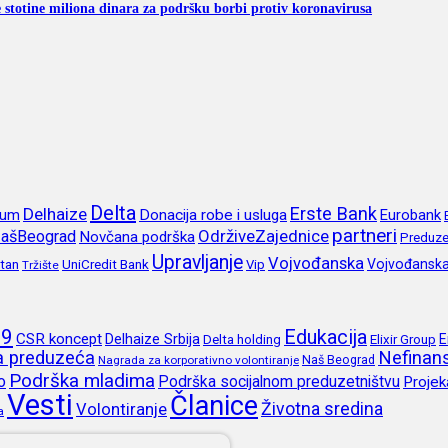
e stotine miliona dinara za podršku borbi protiv koronavirusa
Delta
Erste Bank
Delhaize
rum
Donacija robe i usluga
Eurobank
partneri
OdrživeZajednice
ašBeograd
Novčana podrška
Preduze
Upravljanje
Vojvođanska
itan
UniCredit Bank
Vojvođansk
Vip
Tržište
19
Edukacija
CSR koncept
Delhaize Srbija
E
Delta holding
Elixir Group
ja preduzeća
Nefinans
Naš Beograd
Nagrada za korporativno volontiranje
Podrška mladima
o
Podrška socijalnom preduzetništvu
Projek
Vesti
Članice
Životna sredina
Volontiranje
a