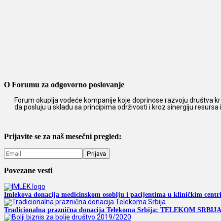
O Forumu za odgovorno poslovanje
Forum okuplja vodeće kompanije koje doprinose razvoju društva kro
da posluju u skladu sa principima održivosti i kroz sinergiju resursa
Prijavite se za naš mesečni pregled:
Povezane vesti
Imlekova donacija medicinskom osoblju i pacijentima u kliničkim centr
Tradicionalna praznična donacija Telekoma Srbija: TELEKOM 