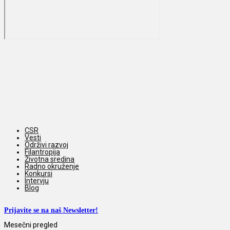
CSR
Vesti
Održivi razvoj
Filantropija
Životna sredina
Radno okruženje
Konkursi
Intervju
Blog
Prijavite se na naš Newsletter!
Mesečni pregled