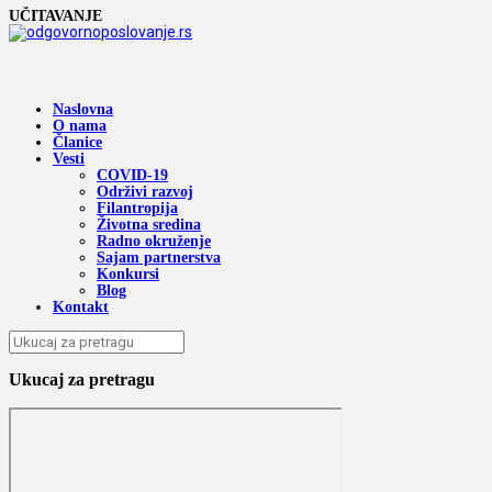
UČITAVANJE
Naslovna
O nama
Članice
Vesti
COVID-19
Održivi razvoj
Filantropija
Životna sredina
Radno okruženje
Sajam partnerstva
Konkursi
Blog
Kontakt
Ukucaj za pretragu