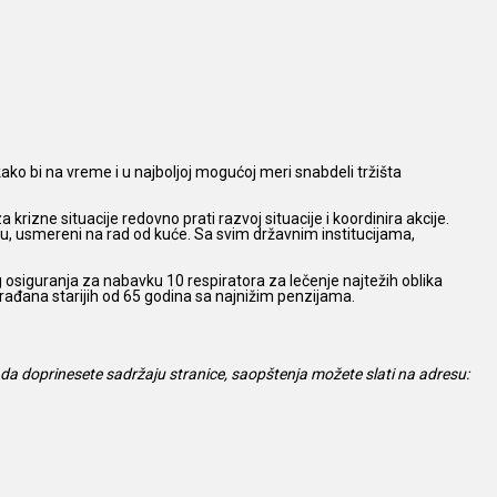
kako bi na vreme i u najboljoj mogućoj meri snabdeli tržišta
zne situacije redovno prati razvoj situacije i koordinira akcije.
nu, usmereni na rad od kuće. Sa svim državnim institucijama,
osiguranja za nabavku 10 respiratora za lečenje najtežih oblika
rađana starijih od 65 godina sa najnižim penzijama.
da doprinesete sadržaju stranice, saopštenja možete slati na adresu: