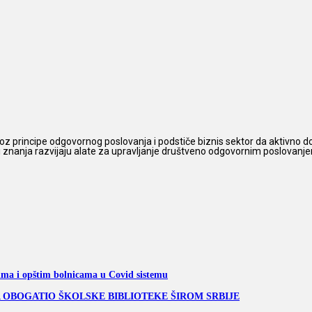
z principe odgovornog poslovanja i podstiče biznis sektor da aktivno do
 i znanja razvijaju alate za upravljanje društveno odgovornim poslovanjem,
ima i opštim bolnicama u Covid sistemu
SRBIJA OBOGATIO ŠKOLSKE BIBLIOTEKE ŠIROM SRBIJE