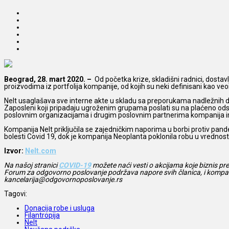
Beograd, 28. mart 2020. –
Od početka krize, skladišni radnici, dostav
proizvodima iz portfolija kompanije, od kojih su neki definisani kao v
Nelt usaglašava sve interne akte u skladu sa preporukama nadležnih dr
Zaposleni koji pripadaju ugroženim grupama poslati su na plaćeno odsus
poslovnim organizacijama i drugim poslovnim partnerima kompanija i
Kompanija Nelt priključila se zajedničkim naporima u borbi protiv pan
bolesti Covid 19, dok je kompanija Neoplanta poklonila robu u vrednos
Izvor:
Nelt.com
Na našoj stranici
COVID-19
možete naći vesti o akcijama koje biznis p
Forum za odgovorno poslovanje podržava napore svih članica, i kompanij
kancelarija@odgovornoposlovanje.rs
Tagovi:
Donacija robe i usluga
Filantropija
Nelt