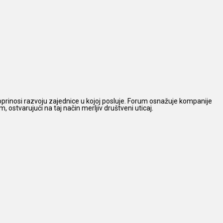
prinosi razvoju zajednice u kojoj posluje. Forum osnažuje kompanije
 ostvarujući na taj način merljiv društveni uticaj.