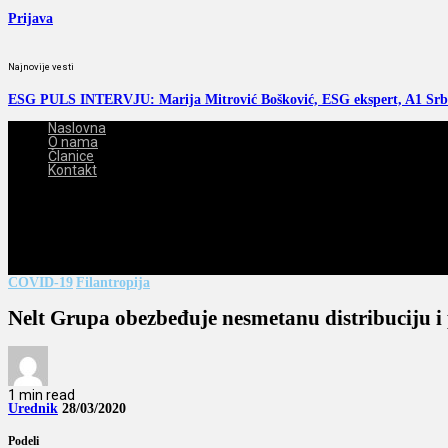
Prijava
Najnovije vesti
ESG PULS INTERVJU: Marija Mitrović Bošković, ESG ekspert, A1 Srb
Naslovna
O nama
Članice
Kontakt
2026-08-07
COVID-19
Filantropija
Nelt Grupa obezbeđuje nesmetanu distribuciju i
1 min read
Urednik
28/03/2020
Podeli