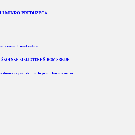
H I MIKRO PREDUZEĆA
bolnicama u Covid sistemu
GATIO ŠKOLSKE BIBLIOTEKE ŠIROM SRBIJE
ona dinara za podršku borbi protiv koronavirusa