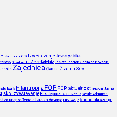
Izveštavanje
Javne politike
EY
Filantropija
GSK
SmartKolektiv
SocieteGenerale
Socijalne inovacije
tništvo
Smart kolektiv
Zajednica
Životna Sredina
članice
a banka
FOP
Filantropija
FOP aktuelnosti
Javne
rste bank
Intervju
ijsko izveštavanje
Nekategorizovano
Nestlé Adriatic S
Nelt Co
Radno okruženje
at za unapređenje okvira za davanje
Publikacije