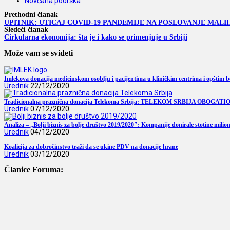
Novčana podrška
Prethodni članak
UPITNIK: UTICAJ COVID-19 PANDEMIJE NA POSLOVANJE MALI
Sledeći članak
Cirkularna ekonomija: šta je i kako se primenjuje u Srbiji
Može vam se svideti
Imlekova donacija medicinskom osoblju i pacijentima u kliničkim centrima i opštim 
Urednik
22/12/2020
Tradicionalna praznična donacija Telekoma Srbija: TELEKOM SRBIJA OBO
Urednik
07/12/2020
Analiza – ,,Bolji biznis za bolje društvo 2019/2020″: Kompanije donirale stotine mili
Urednik
04/12/2020
Koalicija za dobročinstvo traži da se ukine PDV na donacije hrane
Urednik
03/12/2020
Članice Foruma: