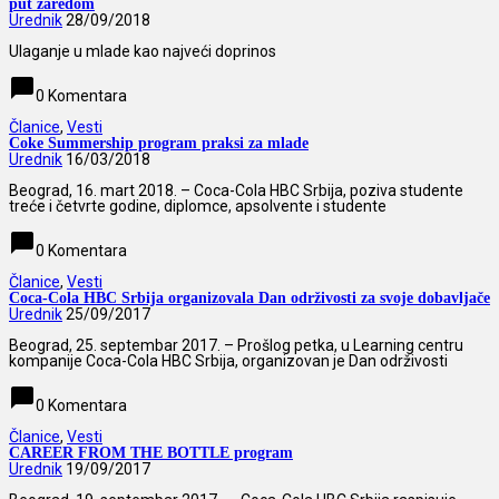
put zaredom
Urednik
28/09/2018
Ulaganje u mlade kao najveći doprinos
chat_bubble
0 Komentara
Članice
,
Vesti
Coke Summership program praksi za mlade
Urednik
16/03/2018
Beograd, 16. mart 2018. – Coca-Cola HBC Srbija, poziva studente
treće i četvrte godine, diplomce, apsolvente i studente
chat_bubble
0 Komentara
Članice
,
Vesti
Coca-Cola HBC Srbija organizovala Dan održivosti za svoje dobavljače
Urednik
25/09/2017
Beograd, 25. septembar 2017. – Prošlog petka, u Learning centru
kompanije Coca-Cola HBC Srbija, organizovan je Dan održivosti
chat_bubble
0 Komentara
Članice
,
Vesti
CAREER FROM THE BOTTLE program
Urednik
19/09/2017