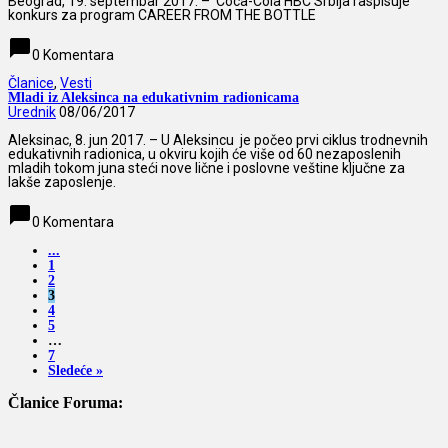
Beograd, 19. septembar 2017. – Coca-Cola HBC Srbija raspisuje
konkurs za program CAREER FROM THE BOTTLE
chat_bubble
0 Komentara
Članice
,
Vesti
Mladi iz Aleksinca na edukativnim radionicama
Urednik
08/06/2017
Aleksinac, 8. jun 2017. – U Aleksincu je počeo prvi ciklus trodnevnih
edukativnih radionica, u okviru kojih će više od 60 nezaposlenih
mladih tokom juna steći nove lične i poslovne veštine ključne za
lakše zaposlenje.
chat_bubble
0 Komentara
...
1
2
3
4
5
…
7
Sledeće »
Članice Foruma: