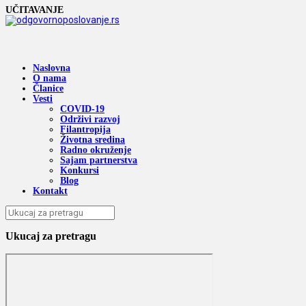
UČITAVANJE
Naslovna
O nama
Članice
Vesti
COVID-19
Održivi razvoj
Filantropija
Životna sredina
Radno okruženje
Sajam partnerstva
Konkursi
Blog
Kontakt
Ukucaj za pretragu