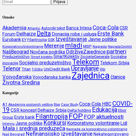
Oznake
Coca-Cola
Akademija
CSR
Banca Intesa
Autorski tekst
Atlantic
Delta
Erste Bank
Delhaize
Forum
Donacija robe i usluga
Izveštavanje
Javne politike
Eurobank
EY
Filantropija
GSK
mladi
Merenje
MSP
KorporativnoVolontiranje
Nagrada
NagradaCorpVol
partneri
OdrživeZajednice
NašBeograd
Novčana podrška
SmartKolektiv
SocieteGenerale
Socijalne
Preduzetništvo
Smart kolektiv
Telekom
Socijalno preduzetništvo
inovacije
Telekom Srbija
Upravljanje
Telenor
Titan
UniCredit Bank
Vip
Tržište
Zajednica
Vojvođanska
članice
Vojvođanska banka
Životna Sredina
Kategorije
COVID-
Coca-Cola HBC
A1
Akademija poslovnih veština
Blog
Case Study
19
Edukacija
CSR koncept
Delhaize Srbija
Delta holding
Elixir
FOP
Filantropija
FOP aktuelnosti
Erste bank
Group
Konkursi
Korporativno volontiranje
Javne politike
Lidl
Intervju
Mala i srednja preduzeća
Nagrada za korporativno volontiranje
Nefinansijsko izveštavanje
Nekategorizovano
Naš Beograd