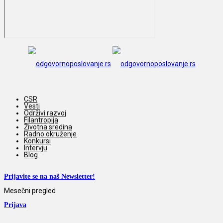
CSR
Vesti
Održivi razvoj
Filantropija
Životna sredina
Radno okruženje
Konkursi
Intervju
Blog
Prijavite se na naš Newsletter!
Mesečni pregled
Prijava