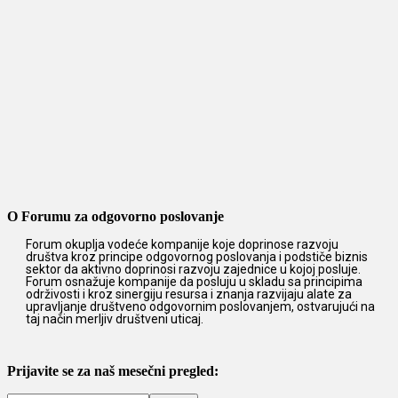
O Forumu za odgovorno poslovanje
Forum okuplja vodeće kompanije koje doprinose razvoju
društva kroz principe odgovornog poslovanja i podstiče biznis
sektor da aktivno doprinosi razvoju zajednice u kojoj posluje.
Forum osnažuje kompanije da posluju u skladu sa principima
održivosti i kroz sinergiju resursa i znanja razvijaju alate za
upravljanje društveno odgovornim poslovanjem, ostvarujući na
taj način merljiv društveni uticaj.
Prijavite se za naš mesečni pregled: