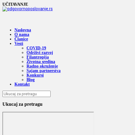
UČITAVANJE
Naslovna
O nama
Članice
Vesti
COVID-19
Održivi razvoj
Filantropija
Životna sredina
Radno okruženje
Sajam partnerstva
Konkursi
Blog
Kontakt
Ukucaj za pretragu