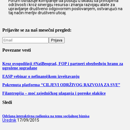
Forum osnažuje kompanije da posluju u skladu sa principima
održivosti i kroz sinergiju resursa i znanja razvijaju alate za
upravljanje društveno odgovornim poslovanjem, ostvarujući na
taj način merljiv društveni uticaj.
Prijavite se za naš mesečni pregled:
Povezane vesti
Kroz ovogodišnji #NašBeograd, FOP i partneri obezbeđuju hranu za
ugrožene sugrađane
EASP vebinar o nefinansijkom izveštavanju
Pokrenuta platforma “CILJEVI ODRŽIVOG RAZVOJA ZA SVE”
Filantropija – moć zajedničkog ulaganja i poreske olakšice
Sledi
Održana interaktivna radionica na temu socijalnog biznisa
Urednik
17/09/2015