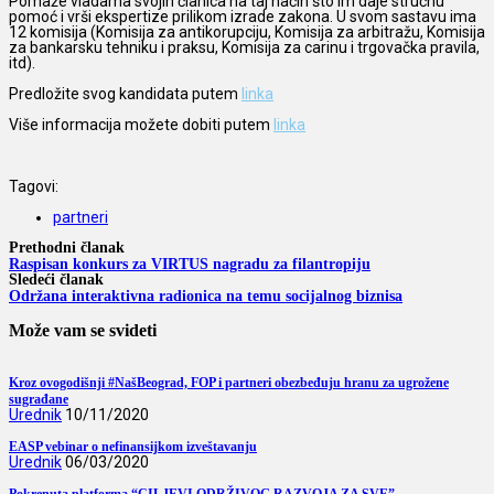
Pomaže vladama svojih članica na taj način što im daje stručnu
pomoć i vrši ekspertize prilikom izrade zakona. U svom sastavu ima
12 komisija (Komisija za antikorupciju, Komisija za arbitražu, Komisija
za bankarsku tehniku i praksu, Komisija za carinu i trgovačka pravila,
itd).
Predložite svog kandidata putem
linka
Više informacija možete dobiti putem
linka
Tagovi:
partneri
Prethodni članak
Raspisan konkurs za VIRTUS nagradu za filantropiju
Sledeći članak
Održana interaktivna radionica na temu socijalnog biznisa
Može vam se svideti
Kroz ovogodišnji #NašBeograd, FOP i partneri obezbeđuju hranu za ugrožene
sugrađane
Urednik
10/11/2020
EASP vebinar o nefinansijkom izveštavanju
Urednik
06/03/2020