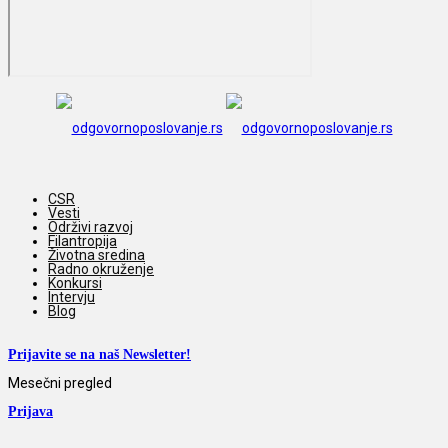
CSR
Vesti
Održivi razvoj
Filantropija
Životna sredina
Radno okruženje
Konkursi
Intervju
Blog
Prijavite se na naš Newsletter!
Mesečni pregled
Prijava