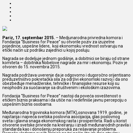
Pariz, 17. septembar 2015.
– Medjunarodna privredna komora i
Fondacija “Business for Peace” su otvorile poziv za izuzetne
pojedince, uspešne lidere, koji ekonomsku vrednost ostvaruju na
etički način uz podršku zajednici u kojoj posluju.
Nagrada se dodeljuje jednom godišnje, a dobitnici se biraju od strane
komiteta – dobitnika Nobelove nagrade za mir i ekonomiju. Poziv je
otvoren do 15. novembra 2015.
Nagrada podržava uverenje da je odgovorno i dugoročno orijentisano
preduzetništvo pokretačka sila za održivi ekonomski razvoj i da ono
obezbeđuje menadžerske, tehničke i finansijske resurse koji su
neophodni za suočavanje sa društvenim i ekološkim izazovima.
Fondacija “Business for Peace” nastoji da poveća osveštenost o
etičkim biznis praksama i da utiče na i redefiniše javnu percepciju o
uspešnim biznis osobama.
Međunarodna trgovinska komora (MTK),osnovana 1919. godine, je
najstarija i najveća svetska poslovna asocijacija, glas poslovnog
sveta i glavna snaga ekonomskog rasta i prosperiteta. Radi u korist
otvorene svetske privrede na kreiranju i izradi međunarodnih pravila i
standarda kao i donošenju preporuka za rešavanje problema.