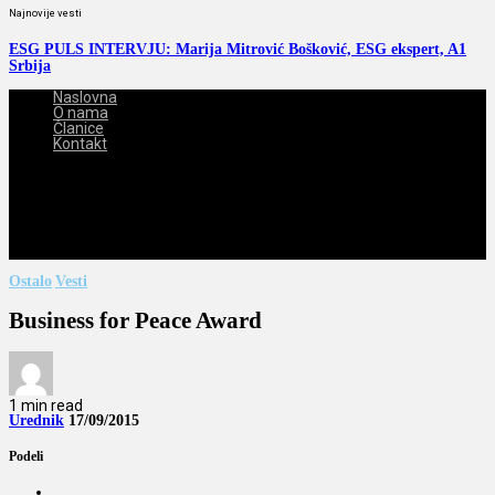
Najnovije vesti
ESG PULS INTERVJU: Marija Mitrović Bošković, ESG ekspert, A1
Srbija
Naslovna
O nama
Članice
Kontakt
2026-08-07
Ostalo
Vesti
Business for Peace Award
1 min read
Urednik
17/09/2015
Podeli