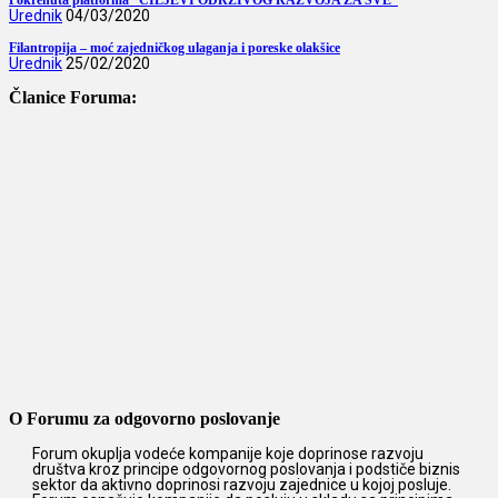
Pokrenuta platforma “CILJEVI ODRŽIVOG RAZVOJA ZA SVE”
Urednik
04/03/2020
Filantropija – moć zajedničkog ulaganja i poreske olakšice
Urednik
25/02/2020
Članice Foruma:
O Forumu za odgovorno poslovanje
Forum okuplja vodeće kompanije koje doprinose razvoju
društva kroz principe odgovornog poslovanja i podstiče biznis
sektor da aktivno doprinosi razvoju zajednice u kojoj posluje.