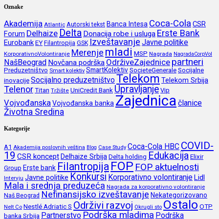
Oznake
Coca-Cola
Akademija
CSR
Banca Intesa
Autorski tekst
Atlantic
Delta
Erste Bank
Delhaize
Forum
Donacija robe i usluga
Izveštavanje
Javne politike
Eurobank
EY
Filantropija
GSK
mladi
Merenje
MSP
KorporativnoVolontiranje
Nagrada
NagradaCorpVol
partneri
OdrživeZajednice
NašBeograd
Novčana podrška
SmartKolektiv
SocieteGenerale
Socijalne
Preduzetništvo
Smart kolektiv
Telekom
Socijalno preduzetništvo
inovacije
Telekom Srbija
Upravljanje
Telenor
Titan
UniCredit Bank
Vip
Tržište
Zajednica
Vojvođanska
članice
Vojvođanska banka
Životna Sredina
Kategorije
COVID-
Coca-Cola HBC
A1
Akademija poslovnih veština
Blog
Case Study
19
Edukacija
CSR koncept
Delhaize Srbija
Delta holding
Elixir
FOP
Filantropija
FOP aktuelnosti
Erste bank
Group
Konkursi
Korporativno volontiranje
Javne politike
Lidl
Intervju
Mala i srednja preduzeća
Nagrada za korporativno volontiranje
Nefinansijsko izveštavanje
Nekategorizovano
Naš Beograd
Ostalo
Održivi razvoj
Nestlé Adriatic S
OTP
Nelt Co
Okrugli sto
Podrška mladima
Partnerstvo
Podrška
banka Srbija