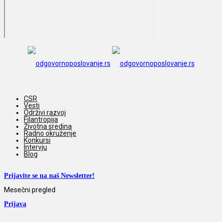
CSR
Vesti
Održivi razvoj
Filantropija
Životna sredina
Radno okruženje
Konkursi
Intervju
Blog
Prijavite se na naš Newsletter!
Mesečni pregled
Prijava