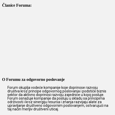
Članice Foruma:
O Forumu za odgovorno poslovanje
Forum okuplja vodeće kompanije koje doprinose razvoju
društva kroz principe odgovornog poslovanja i podstiče biznis
sektor da aktivno doprinosi razvoju zajednice u kojoj posluje.
Forum osnažuje kompanije da posluju u skladu sa principima
održivosti i kroz sinergiju resursa i znanja razvijaju alate za
upravljanje društveno odgovornim poslovanjem, ostvarujući na
taj način merljiv društveni uticaj.