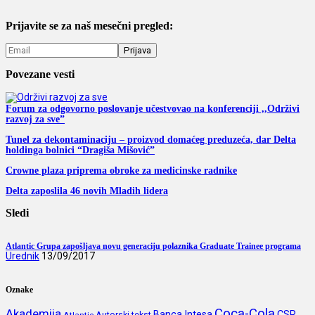
Prijavite se za naš mesečni pregled:
Povezane vesti
Forum za odgovorno poslovanje učestvovao na konferenciji ,,Održivi
razvoj za sve”
Tunel za dekontaminaciju – proizvod domaćeg preduzeća, dar Delta
holdinga bolnici “Dragiša Mišović”
Crowne plaza priprema obroke za medicinske radnike
Delta zaposlila 46 novih Mladih lidera
Sledi
Atlantic Grupa zapošljava novu generaciju polaznika Graduate Trainee programa
Urednik
13/09/2017
Oznake
Coca-Cola
Akademija
CSR
Banca Intesa
Autorski tekst