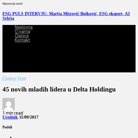
Najnovije vesti
ESG PULS INTERVJU: Marija Mitrović Bošković, ESG ekspert, A1
Srbija
Naslovna
O nama
Članice
Kontakt
2026-08-07
Članice
Vesti
45 novih mladih lidera u Delta Holdingu
1 min read
Urednik
11/09/2017
Podeli