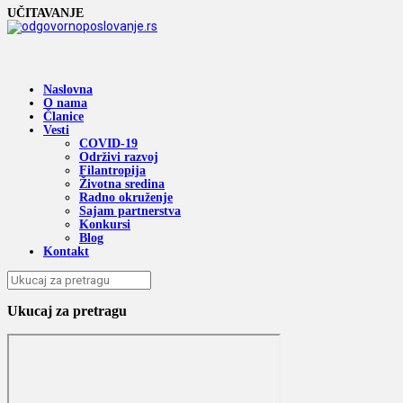
UČITAVANJE
Naslovna
O nama
Članice
Vesti
COVID-19
Održivi razvoj
Filantropija
Životna sredina
Radno okruženje
Sajam partnerstva
Konkursi
Blog
Kontakt
Ukucaj za pretragu