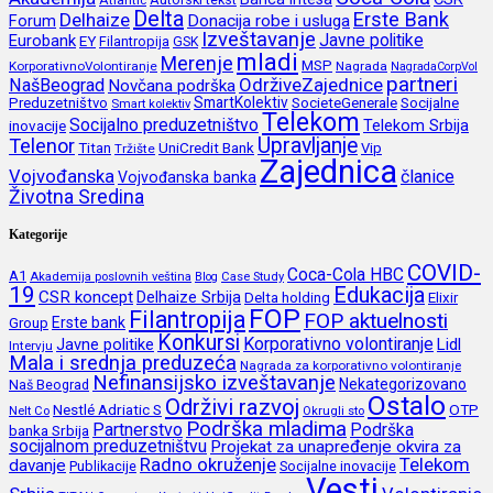
Atlantic
Delta
Erste Bank
Delhaize
Forum
Donacija robe i usluga
Izveštavanje
Javne politike
Eurobank
EY
Filantropija
GSK
mladi
Merenje
MSP
KorporativnoVolontiranje
Nagrada
NagradaCorpVol
partneri
OdrživeZajednice
NašBeograd
Novčana podrška
SmartKolektiv
SocieteGenerale
Socijalne
Preduzetništvo
Smart kolektiv
Telekom
Socijalno preduzetništvo
inovacije
Telekom Srbija
Upravljanje
Telenor
Titan
UniCredit Bank
Vip
Tržište
Zajednica
Vojvođanska
članice
Vojvođanska banka
Životna Sredina
Kategorije
COVID-
Coca-Cola HBC
A1
Akademija poslovnih veština
Blog
Case Study
19
Edukacija
CSR koncept
Delhaize Srbija
Delta holding
Elixir
FOP
Filantropija
FOP aktuelnosti
Erste bank
Group
Konkursi
Korporativno volontiranje
Javne politike
Lidl
Intervju
Mala i srednja preduzeća
Nagrada za korporativno volontiranje
Nefinansijsko izveštavanje
Nekategorizovano
Naš Beograd
Ostalo
Održivi razvoj
Nestlé Adriatic S
OTP
Nelt Co
Okrugli sto
Podrška mladima
Partnerstvo
Podrška
banka Srbija
socijalnom preduzetništvu
Projekat za unapređenje okvira za
Radno okruženje
Telekom
davanje
Publikacije
Socijalne inovacije
Vesti