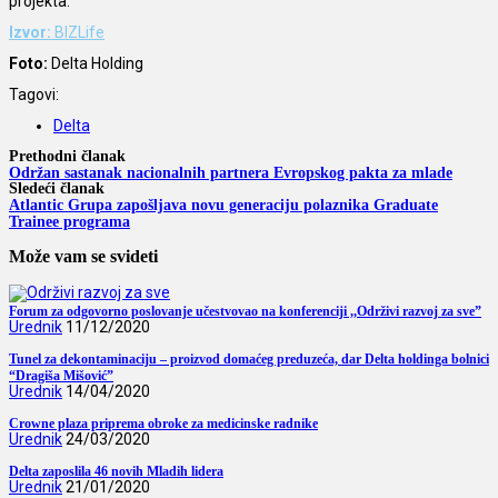
projekta.
Izvor:
BIZLife
Foto:
Delta Holding
Tagovi:
Delta
Prethodni članak
Održan sastanak nacionalnih partnera Evropskog pakta za mlade
Sledeći članak
Atlantic Grupa zapošljava novu generaciju polaznika Graduate
Trainee programa
Može vam se svideti
Forum za odgovorno poslovanje učestvovao na konferenciji ,,Održivi razvoj za sve”
Urednik
11/12/2020
Tunel za dekontaminaciju – proizvod domaćeg preduzeća, dar Delta holdinga bolnici
“Dragiša Mišović”
Urednik
14/04/2020
Crowne plaza priprema obroke za medicinske radnike
Urednik
24/03/2020
Delta zaposlila 46 novih Mladih lidera
Urednik
21/01/2020