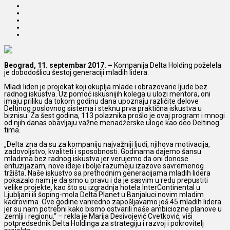
Beograd, 11. septembar 2017. –
Kompanija Delta Holding poželela
je dobodošlicu šestoj generaciji mladih lidera.
Mladi lideri je projekat koji okuplja mlade i obrazovane ljude bez
radnog iskustva. Uz pomoć iskusnijih kolega u ulozi mentora, oni
imaju priliku da tokom godinu dana upoznaju različite delove
Deltinog poslovnog sistema i steknu prva praktična iskustva u
biznisu. Za šest godina, 113 polaznika prošlo je ovaj program i mnogi
od njih danas obavljaju važne menadžerske uloge kao deo Deltinog
tima.
„Delta zna da su za kompaniju najvažniji ljudi, njihova motivacija,
zadovoljstvo, kvaliteti i sposobnosti. Godinama dajemo šansu
mladima bez radnog iskustva jer verujemo da oni donose
entuzijazam, nove ideje i bolje razumeju izazove savremenog
tržišta. Naše iskustvo sa prethodnim generacijama mladih lidera
pokazalo nam je da smo u pravu i da je sasvim u redu prepustiti
velike projekte, kao što su izgradnja hotela InterContinental u
Ljubljani ili šoping-mola Delta Planet u Banjaluci novim mladim
kadrovima. Ove godine vanredno zapošljavamo još 45 mladih lidera
jer su nam potrebni kako bismo ostvarili naše ambiciozne planove u
zemlji i regionu.“ – rekla je Marija Desivojević Cvetković, viši
potpredsednik Delta Holdinga za strategiju i razvoj i pokrovitelj